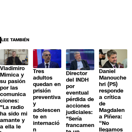
LEE TAMBIÉN
Vladimiro
Tres
Daniel
Director
Mimica y
adultos
Manouche
del INDH
su pasión
quedan en
hri (PS)
por
por las
prisión
responde
eventual
comunica
preventiva
a crítica
pérdida de
ciones:
y
de
acciones
"La radio
adolescen
Magdalen
judiciales:
ha sido mi
te en
a Piñera:
"Sería
amante y
internació
“No
francamen
a ella le
n
llegamos
te un