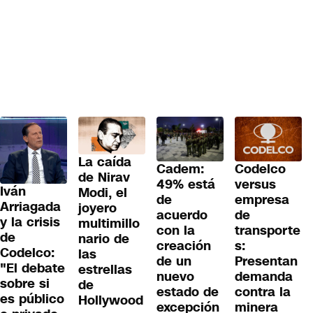
La caída
Cadem:
Codelco
de Nirav
49% está
versus
Iván
Modi, el
de
empresa
Arriagada
joyero
acuerdo
de
y la crisis
multimillo
con la
transporte
de
nario de
creación
s:
Codelco:
las
de un
Presentan
"El debate
estrellas
nuevo
demanda
sobre si
de
estado de
contra la
es público
Hollywood
excepción
minera