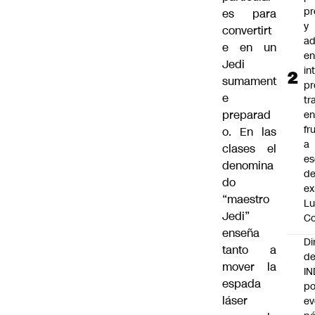
pr
es para
y
convertirt
ad
e en un
e
Jedi
in
sumament
pr
e
tr
preparad
en
fr
o. En las
a
clases el
es
denomina
de
do
ex
“maestro
Lu
Jedi”
Co
enseña
Di
tanto a
de
mover la
I
espada
po
láser
ev