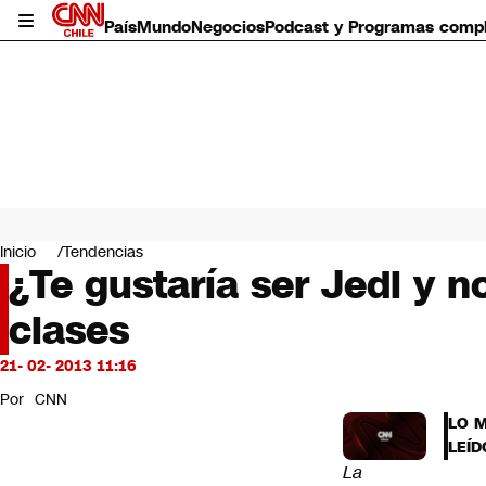
País
Mundo
Negocios
Podcast y Programas comp
País
Mundo
Inicio
Tendencias
Negocios
¿Te gustaría ser Jedi y 
Deportes
clases
Programas completos
Cultura
Servicios
21- 02- 2013 11:16
Bits
Por
CNN
CNN Data
LO 
CNN tiempo
LEÍD
Futuro 360
La
Opinión