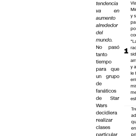
tendencia
Vl
Mi
va en
y 
aumento
pa
alrededor
po
del
co
mundo.
"L
No pasó
ra
tanto
si
am
tiempo
y a
para que
le
un grupo
en
de
mi
fanáticos
me
de Star
es
Wars
Tr
decidiera
ad
realizar
q
clases
e
particular
pr