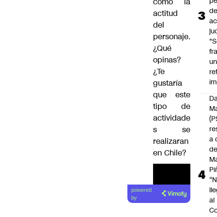
pé
como la
d
actitud
ac
del
ju
personaje.
"S
¿Qué
fr
opinas?
u
¿Te
re
im
gustaría
que este
Da
tipo de
Ma
actividade
(P
s se
re
a 
realizaran
d
en Chile?
M
Pi
“
ll
powered
by
al
Co