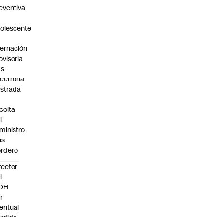
eventiva
olescente
n
ternación
ovisoria
as
cerrona
ustrada
colta
l
ministro
is
rdero
rector
l
NDH
r
entual