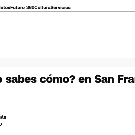
letos
Futuro 360
Cultura
Servicios
no sabes cómo? en San Fra
MÁS
O