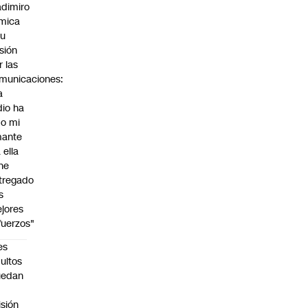
adimiro
mica
su
sión
r las
municaciones:
a
dio ha
do mi
ante
 ella
 he
tregado
s
jores
fuerzos"
es
ultos
uedan
n
isión