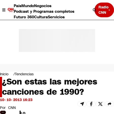
País
Mundo
Negocios
Radio
Podcast y Programas completos
CNN
Futuro 360
Cultura
Servicios
País
Mundo
Negocios
Inicio
Tendencias
¿Son estas las mejores
Deportes
Programas completos
canciones de 1990?
Cultura
Servicios
10- 10- 2013 16:23
Bits
CNN Data
Por
CNN
CNN tiempo
LO