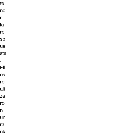
te
ne
r
la
re
sp
ue
sta
.
Ell
os
re
ali
za
ro
n
un
ra
nki