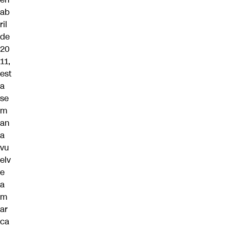
ab
ril
de
20
11,
est
a
se
m
an
a
vu
elv
e
a
m
ar
ca