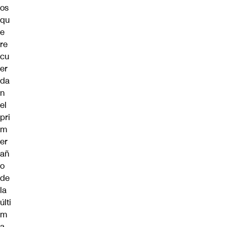
os
qu
e
re
cu
er
da
n
el
pri
m
er
añ
o
de
la
últi
m
a