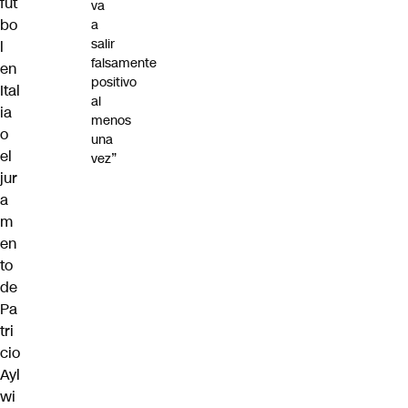
fút
va
bo
a
salir
l
falsamente
en
positivo
Ital
al
ia
menos
o
una
el
vez”
jur
a
m
en
to
de
Pa
tri
cio
Ayl
wi