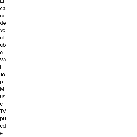
El
ca
nal
de
Yo
uT
ub
e
Wi
ll
To
p
M
usi
c
TV
pu
ed
e