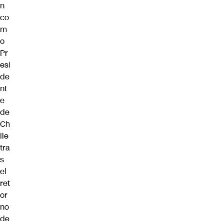
n
co
m
o
Pr
esi
de
nt
e
de
Ch
ile
tra
s
el
ret
or
no
de