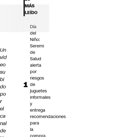
Futuro 360
MÁS
Opinión
LEÍDO
Día
del
Niño:
Seremi
Un
de
vid
Salud
eo
alerta
su
por
riesgos
bi
de
do
juguetes
po
informales
r
y
el
entrega
ca
recomendaciones
nal
para
la
de
compra