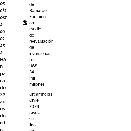
en
de
cia
Bernardo
Fontaine
est
en
a
medio
se
de
m
reevaluación
an
de
a.
inversiones
Ha
por
US$
n
34
pa
mil
sa
millones
do
23
Creamfields
Chile
añ
2026
os
revela
de
su
sd
line-
e