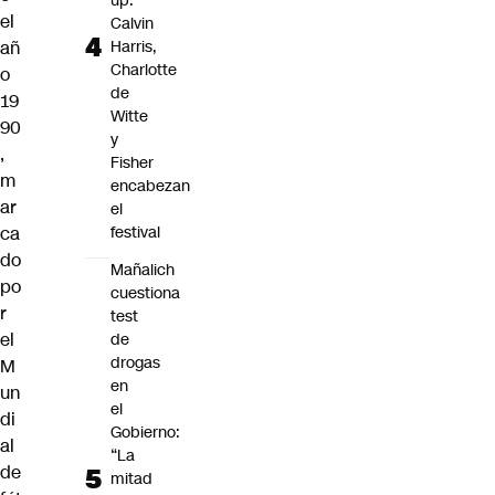
up:
el
Calvin
añ
Harris,
Charlotte
o
de
19
Witte
90
y
,
Fisher
m
encabezan
ar
el
ca
festival
do
Mañalich
po
cuestiona
r
test
el
de
drogas
M
en
un
el
di
Gobierno:
al
“La
de
mitad