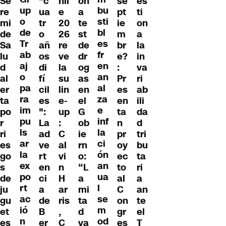
Se
se
"c
hil
on
es
up
bu
re
pt
ua
e
a
ti
o
sti
mi
ie
tr
20
te
on
de
bl
de
m
o
26
st
a
Tr
es
Sa
br
añ
re
de
la
ab
fr
lu
e?
os
ve
dr
in
aj
en
d
:
di
la
og
va
o
an
al
Pr
fí
su
as
ri
pa
al
er
es
cil
lin
en
ab
ra
za
ta
en
es
e-
el
ili
im
e
po
ta
":
up
G
da
pu
inf
r
n
La
:
ob
d
ls
la
ri
pr
ad
C
ie
tri
ar
ci
es
oy
ve
al
rn
bu
la
ón
go
ec
rt
vi
o:
ta
ex
an
s
to
en
n
“L
ri
po
ua
de
al
ci
H
a
a
rt
l
ju
C
a
ar
mi
an
ac
se
gu
on
de
ris
ta
te
ió
m
et
gr
B
,
d
el
n
od
es
es
er
C
va
T