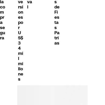
la
s
ve
va
co
de
rsi
l
m
Fi
on
pr
es
es
a
ta
po
se
s
r
gu
Pa
U
ra
tri
S$
as
3
4
mi
l
mi
llo
ne
s