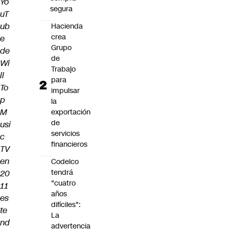
Yo
segura
uT
ub
Hacienda
crea
e
Grupo
de
de
Wi
Trabajo
ll
para
To
impulsar
p
la
M
exportación
de
usi
servicios
c
financieros
TV
en
Codelco
tendrá
20
"cuatro
11
años
es
difíciles":
te
La
nd
advertencia