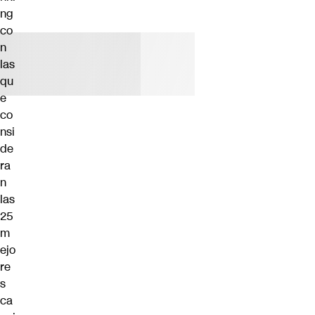
ng
co
n
las
qu
e
co
nsi
de
ra
n
las
25
m
ejo
re
s
ca