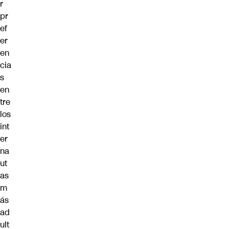
r
pr
ef
er
en
cia
s
en
tre
los
int
er
na
ut
as
m
ás
ad
ult