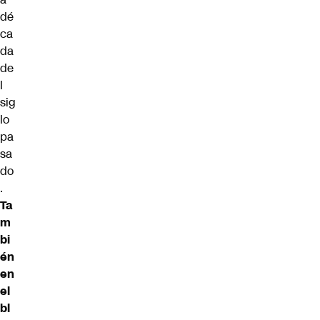
dé
ca
da
de
l
sig
lo
pa
sa
do
.
Ta
m
bi
én
en
el
bl