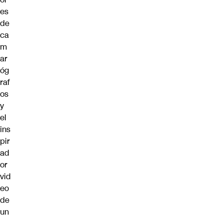
es
de
ca
m
ar
óg
raf
os
y
el
ins
pir
ad
or
vid
eo
de
un