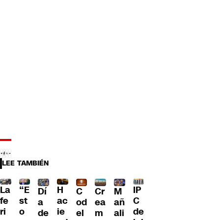
LEE TAMBIÉN
La
“E
H
IP
Dí
C
Cr
M
fe
st
ac
C
a
od
ea
añ
ri
o
ie
de
de
el
m
ali