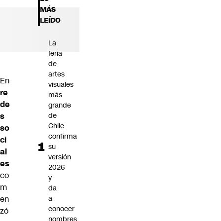
Futuro 360
MÁS
Opinión
LEÍDO
La
feria
de
artes
En
visuales
re
más
de
grande
s
de
Chile
so
confirma
ci
su
al
versión
es
2026
co
y
m
da
en
a
conocer
zó
nombres