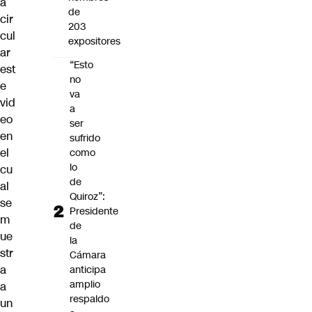
a
de
cir
203
cul
expositores
ar
“Esto
est
no
e
va
vid
a
eo
ser
en
sufrido
el
como
lo
cu
de
al
Quiroz”:
se
Presidente
m
de
ue
la
str
Cámara
a
anticipa
amplio
a
respaldo
un