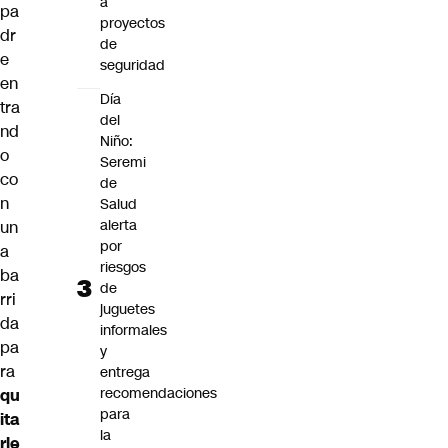
a
pa
proyectos
dr
de
e
seguridad
en
Día
tra
del
nd
Niño:
o
Seremi
co
de
n
Salud
alerta
un
por
a
riesgos
ba
de
rri
juguetes
da
informales
pa
y
ra
entrega
recomendaciones
qu
para
ita
la
rle