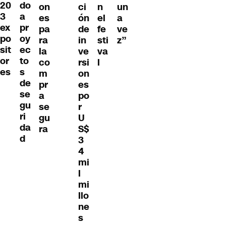
20
do
on
ci
n
un
3
a
es
ón
el
a
ex
pr
pa
de
fe
ve
po
oy
ra
in
sti
z”
sit
ec
la
ve
va
or
to
co
rsi
l
es
s
m
on
de
pr
es
se
a
po
gu
se
r
ri
gu
U
da
ra
S$
d
3
4
mi
l
mi
llo
ne
s