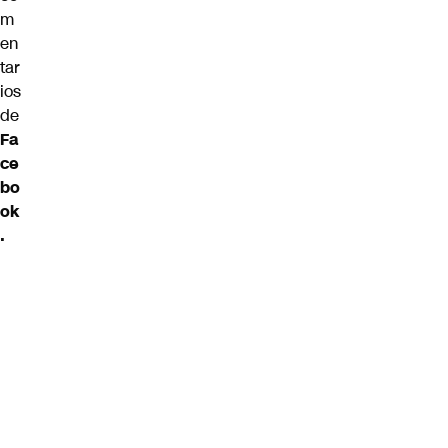
m
en
tar
ios
de
Fa
ce
bo
ok
.