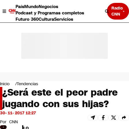
País
Mundo
Negocios
Radio
Podcast y Programas completos
CNN
Futuro 360
Cultura
Servicios
País
Mundo
Negocios
Inicio
Tendencias
¿Será este el peor padre
Deportes
Programas completos
jugando con sus hijas?
Cultura
Servicios
30- 11- 2017 12:27
Bits
CNN Data
Por
CNN
CNN tiempo
LO