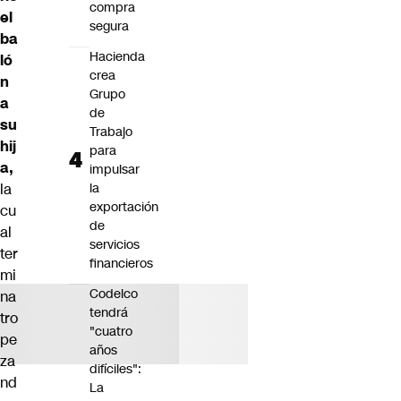
compra
el
segura
ba
Hacienda
ló
crea
n
Grupo
a
de
su
Trabajo
hij
para
a,
impulsar
la
la
exportación
cu
de
al
servicios
ter
financieros
mi
Codelco
na
tendrá
tro
"cuatro
pe
años
za
difíciles":
nd
La