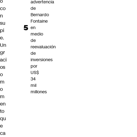
o
advertencia
co
de
Bernardo
n
Fontaine
su
en
pi
medio
e.
de
Un
reevaluación
gr
de
aci
inversiones
por
os
US$
o
34
m
mil
o
millones
m
en
to
qu
e
ca