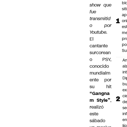
bl
show que
si
fue
ap
transmitid
on
o por
es
Youtube.
me
El
pr
po
cantante
Su
surcorean
o PSY,
An
conocido
al
in
mundialm
Di
ente por
b
su hit
ex
“Gangna
ci
m Style”
,
d
realizó
se
este
in
e
sábado
lí