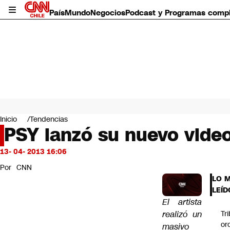
País
Mundo
Negocios
Podcast y Programas comp
País
Mundo
Inicio
Tendencias
Negocios
PSY lanzó su nuevo vide
Deportes
Programas completos
13- 04- 2013 16:06
Cultura
Por
CNN
Servicios
LO 
Bits
LEÍD
CNN Data
El artista
CNN tiempo
realizó un
Tr
Futuro 360
or
masivo
Opinión