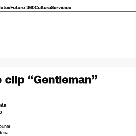
letos
Futuro 360
Cultura
Servicios
o clip “Gentleman”
MÁS
O
ibunal
dena