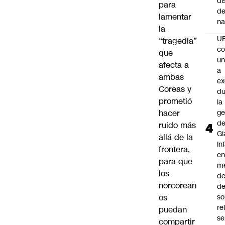
di
para
de
lamentar
na
la
U
“tragedia”
co
que
un
afecta a
a
ambas
e
Coreas y
du
prometió
la
hacer
ge
d
ruido más
Gi
allá de la
In
frontera,
e
para que
m
los
d
norcorean
de
os
so
re
puedan
se
compartir