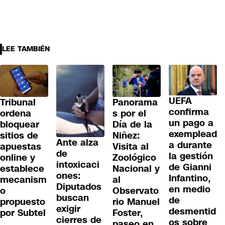
LEE TAMBIÉN
UEFA
Tribunal
Panorama
confirma
ordena
s por el
un pago a
bloquear
Día de la
exemplead
sitios de
Niñez:
Ante alza
a durante
apuestas
Visita al
de
la gestión
online y
Zoológico
intoxicaci
de Gianni
establece
Nacional y
ones:
Infantino,
mecanism
al
Diputados
en medio
o
Observato
buscan
de
propuesto
rio Manuel
exigir
desmentid
por Subtel
Foster,
cierres de
os sobre
paseo en