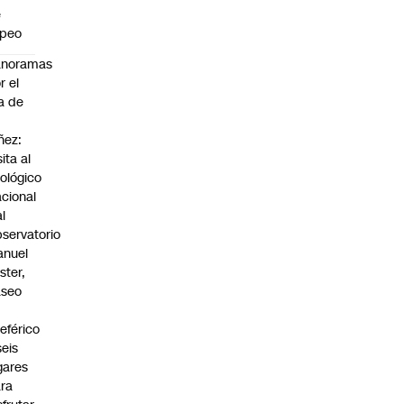
e
apeo
anoramas
r el
a de
ñez:
sita al
ológico
cional
al
servatorio
anuel
ster,
aseo
n
leférico
seis
gares
ra