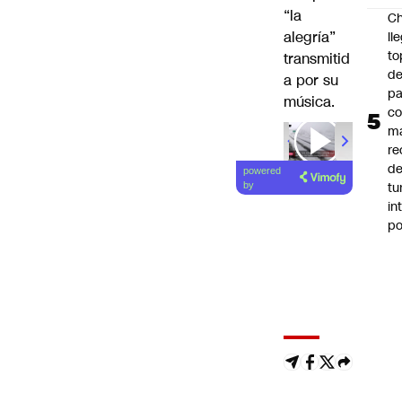
“la
Ch
alegría”
ll
to
transmitid
de
a por su
pa
música.
c
m
re
de
powered
tu
by
in
p