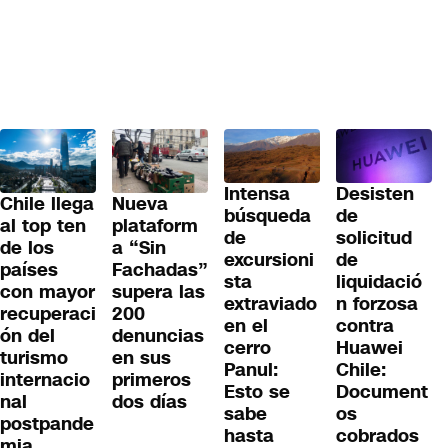
Desisten
Intensa
Chile llega
Nueva
de
búsqueda
al top ten
plataform
solicitud
de
de los
a “Sin
de
excursioni
países
Fachadas”
liquidació
sta
con mayor
supera las
n forzosa
extraviado
recuperaci
200
contra
en el
ón del
denuncias
Huawei
cerro
turismo
en sus
Chile:
Panul:
internacio
primeros
Document
Esto se
nal
dos días
os
sabe
postpande
cobrados
hasta
mia