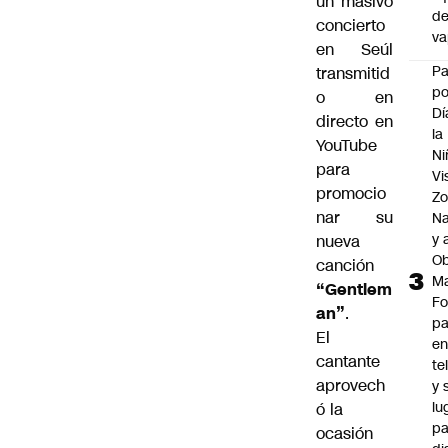
un masivo
d
concierto
v
en Seúl
P
transmitid
po
o en
Dí
directo en
la
YouTube
Ni
para
Vi
promocio
Zo
nar su
Na
y 
nueva
Ob
canción
M
“Gentlem
Fo
an”
.
p
El
e
cantante
te
aprovech
y 
lu
ó la
pa
ocasión