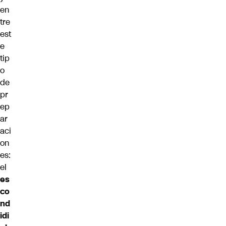
en
tre
est
e
tip
o
de
pr
ep
ar
aci
on
es:
el
es
co
nd
idi