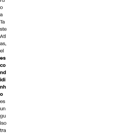
rd
o
a
Ta
ste
Atl
as,
el
es
co
nd
idi
nh
o
es
un
gu
iso
tra