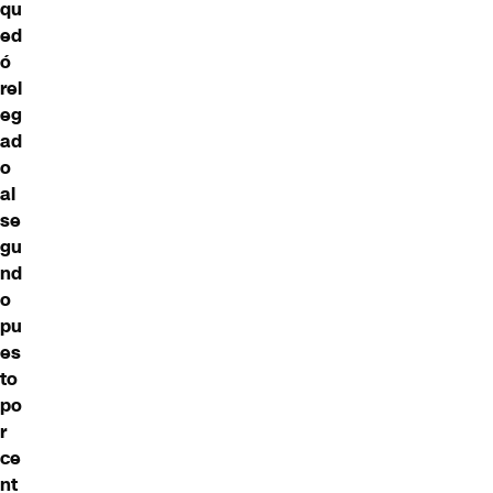
qu
ed
ó
rel
eg
ad
o
al
se
gu
nd
o
pu
es
to
po
r
ce
nt