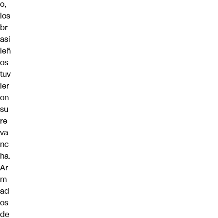
o,
los
br
asi
leñ
os
tuv
ier
on
su
re
va
nc
ha.
Ar
m
ad
os
de