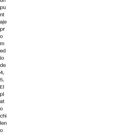
un
pu
nt
aje
pr
o
m
ed
io
de
4,
5.
El
pl
at
o
chi
len
o