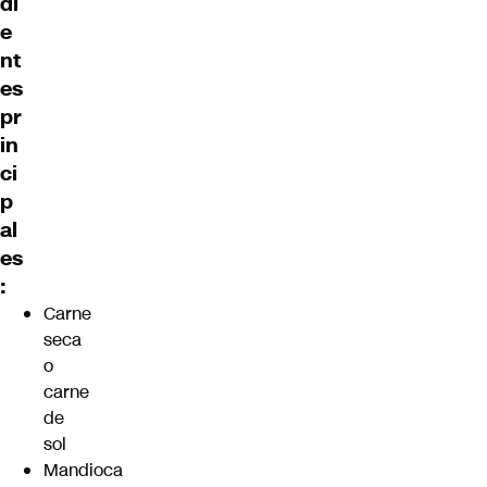
di
e
nt
es
pr
in
ci
p
al
es
:
Carne
seca
o
carne
de
sol
Mandioca