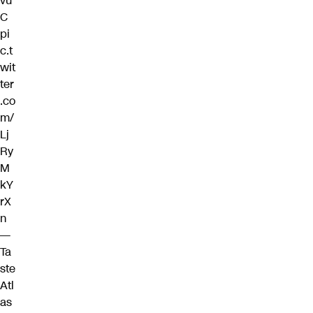
vu
C
pi
c.t
wit
ter
.co
m/
Lj
Ry
M
kY
rX
n
—
Ta
ste
Atl
as