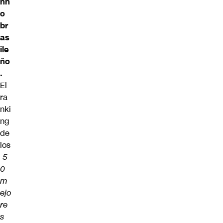
nh
o
br
as
ile
ño
.
El
ra
nki
ng
de
los
5
0
m
ejo
re
s