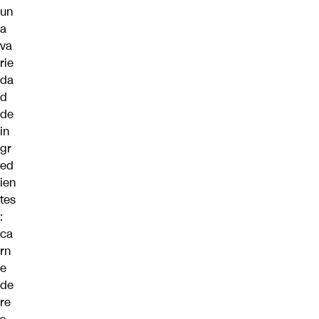
un
a
va
rie
da
d
de
in
gr
ed
ien
tes
:
ca
rn
e
de
re