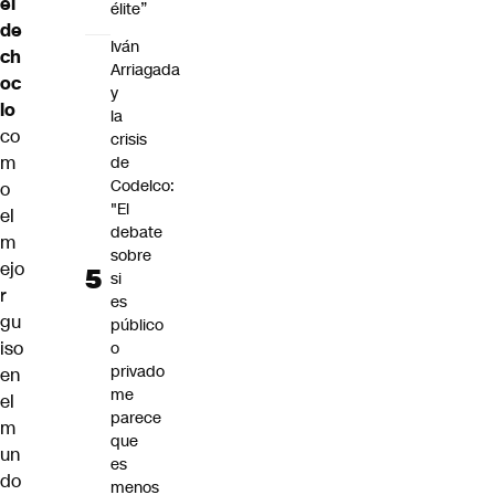
el
élite”
de
Iván
ch
Arriagada
oc
y
lo
la
co
crisis
m
de
Codelco:
o
"El
el
debate
m
sobre
ejo
si
r
es
gu
público
iso
o
privado
en
me
el
parece
m
que
un
es
do
menos