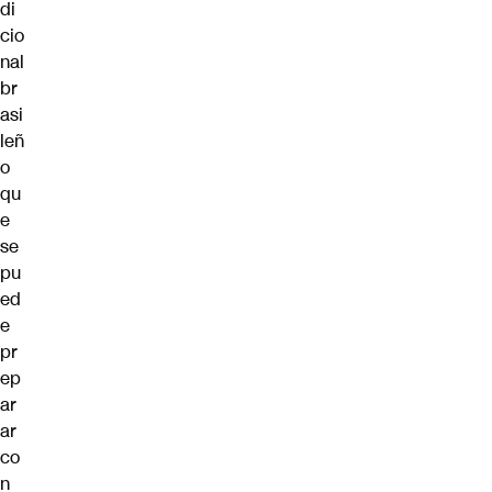
di
cio
nal
br
asi
leñ
o
qu
e
se
pu
ed
e
pr
ep
ar
ar
co
n