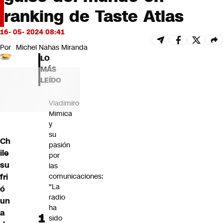
Futuro 360
ranking de Taste Atlas
Opinión
16- 05- 2024 08:41
Por
Michel Nahas Miranda
LO
MÁS
LEÍDO
Vladimiro
Mimica
y
su
Ch
pasión
ile
por
su
las
fri
comunicaciones:
"La
ó
radio
un
ha
a
sido