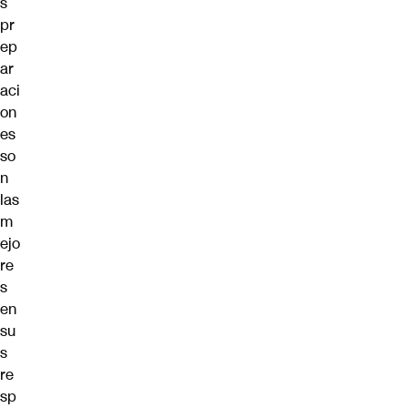
s
pr
ep
ar
aci
on
es
so
n
las
m
ejo
re
s
en
su
s
re
sp