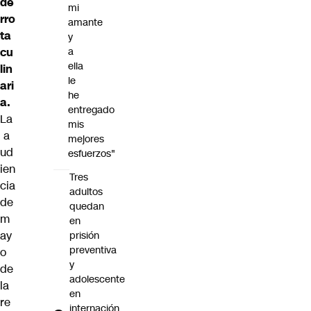
de
mi
rro
amante
ta
y
cu
a
ella
lin
le
ari
he
a.
entregado
La
mis
a
mejores
ud
esfuerzos"
ien
Tres
cia
adultos
de
quedan
m
en
ay
prisión
preventiva
o
y
de
adolescente
la
en
re
internación