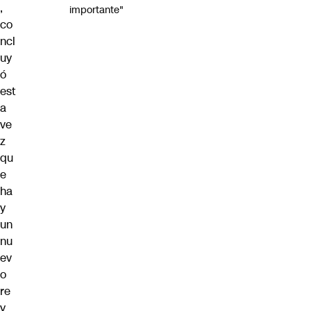
,
importante"
co
ncl
uy
ó
est
a
ve
z
qu
e
ha
y
un
nu
ev
o
re
y