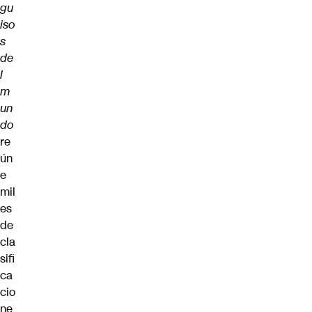
gu
iso
s
de
l
m
un
do
re
ún
e
mil
es
de
cla
sifi
ca
cio
ne