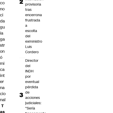
co
provisoria
no
tras
ci
encerrona
frustrada
da
a
gu
escolta
ía
del
ga
exministro
str
Luis
on
Cordero
ó
Director
mi
del
ca
INDH
int
por
er
eventual
pérdida
na
de
cio
acciones
nal
judiciales:
T
"Sería
as