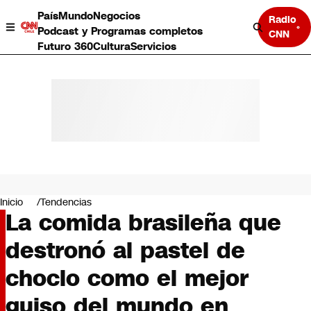
País
Mundo
Negocios
Radio
Podcast y Programas completos
CNN
Futuro 360
Cultura
Servicios
País
Mundo
Negocios
Inicio
Tendencias
La comida brasileña que
Deportes
Programas completos
destronó al pastel de
Cultura
Servicios
choclo como el mejor
Bits
CNN Data
guiso del mundo en
CNN tiempo