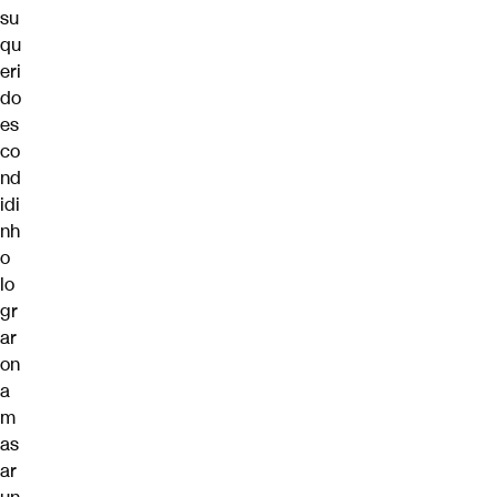
su
qu
eri
do
es
co
nd
idi
nh
o
lo
gr
ar
on
a
m
as
ar