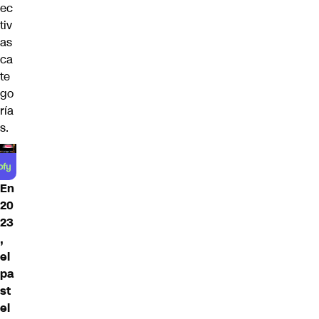
ec
tiv
as
ca
te
go
ría
s.
En
20
23
,
el
pa
st
el