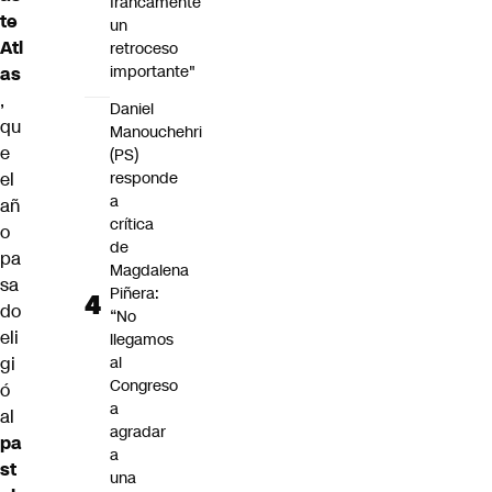
francamente
te
un
Atl
retroceso
importante"
as
,
Daniel
qu
Manouchehri
e
(PS)
el
responde
a
añ
crítica
o
de
pa
Magdalena
sa
Piñera:
do
“No
eli
llegamos
gi
al
Congreso
ó
a
al
agradar
pa
a
st
una