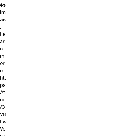
és
im
as
.
Le
ar
n
m
or
e:
htt
ps:
//t.
co
/3
V8
Lw
Ve