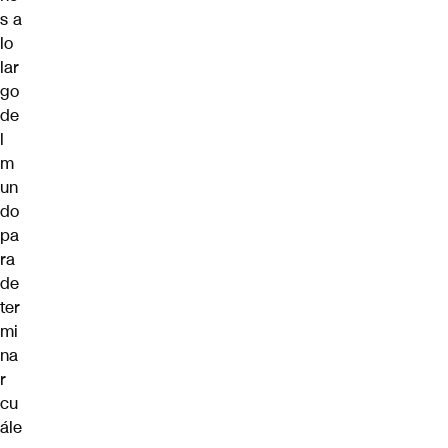
s a
lo
lar
go
de
l
m
un
do
pa
ra
de
ter
mi
na
r
cu
ále