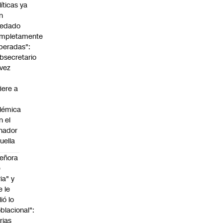
líticas ya
n
edado
mpletamente
peradas":
bsecretario
vez
fiere a
lémica
n el
nador
uella
eñora
e
ria" y
e le
lió lo
blacional":
rias