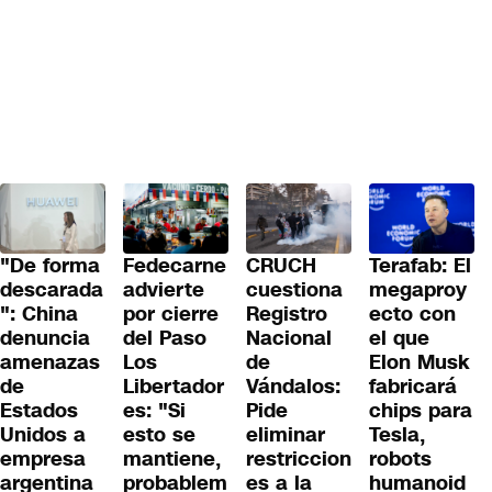
"De forma
Fedecarne
CRUCH
Terafab: El
descarada
advierte
cuestiona
megaproy
": China
por cierre
Registro
ecto con
denuncia
del Paso
Nacional
el que
amenazas
Los
de
Elon Musk
de
Libertador
Vándalos:
fabricará
Estados
es: "Si
Pide
chips para
Unidos a
esto se
eliminar
Tesla,
empresa
mantiene,
restriccion
robots
argentina
probablem
es a la
humanoid