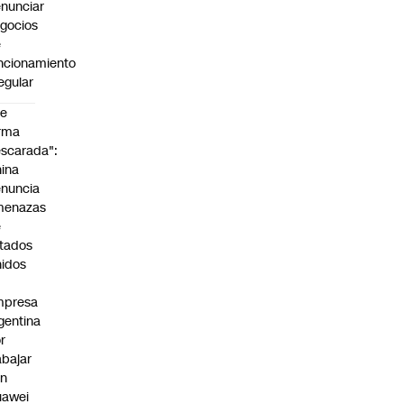
nunciar
gocios
e
ncionamiento
regular
De
rma
scarada":
ina
nuncia
menazas
e
tados
idos
mpresa
gentina
r
abajar
on
uawei