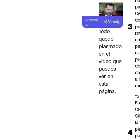
n
pa
Ce
de
powered
by
pi
Todo
re
quedó
cr
plasmado
pa
ci
en el
pr
video que
d
puedes
c
ver en
a 
esta
m
página.
"S
Fa
C
SII
la
pl
pa