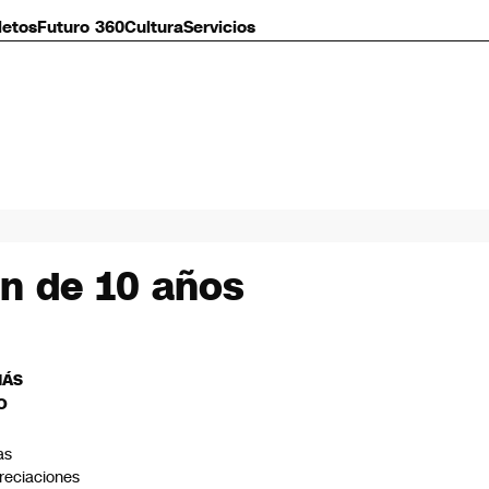
letos
Futuro 360
Cultura
Servicios
an de 10 años
MÁS
O
as
reciaciones