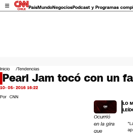
País
Mundo
Negocios
Podcast y Programas comp
País
Mundo
Inicio
Tendencias
Negocios
Pearl Jam tocó con un f
Deportes
Programas completos
10- 05- 2016 16:22
Cultura
Por
CNN
Servicios
LO 
Bits
LEÍD
CNN Data
Ocurrió
CNN tiempo
en la gira
"L
Futuro 360
ap
que
Opinión