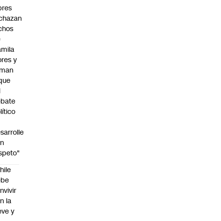
bres
chazan
chos
e
mila
ores y
aman
que
l
ebate
lítico
sarrolle
on
speto"
hile
ebe
nvivir
n la
eve y