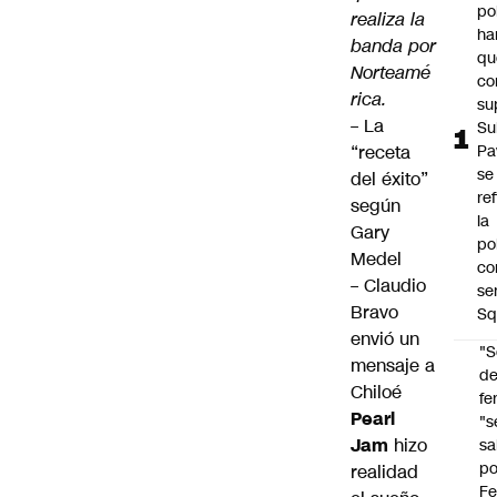
po
realiza la
ha
banda por
qu
Norteamé
co
rica.
su
–
La
Su
“receta
Pa
se
del éxito”
re
según
la
Gary
po
Medel
co
–
Claudio
se
Bravo
Sq
envió un
"S
mensaje a
d
Chiloé
fe
Pearl
"s
Jam
hizo
sa
po
realidad
Fe