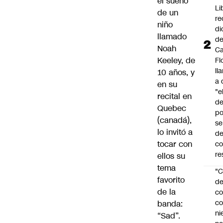
el sueño
Li
de un
re
niño
di
llamado
d
Noah
Ca
Keeley, de
Fl
ll
10 años, y
a 
en su
"e
recital en
d
Quebec
po
(canadá),
se
lo invitó a
de
tocar con
c
re
ellos su
tema
"C
favorito
d
de la
co
co
banda:
ni
“Sad”.