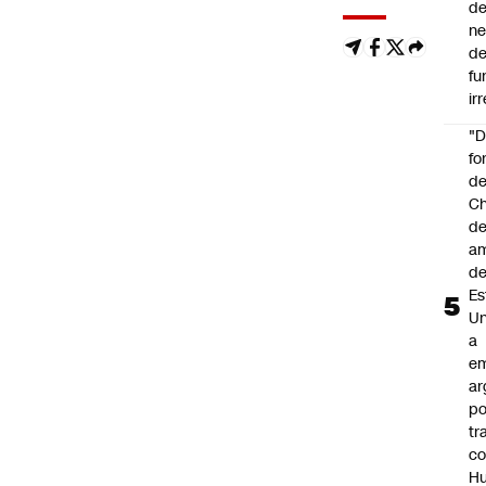
de
ne
d
fu
ir
"
fo
de
Ch
de
a
d
Es
Un
a
e
ar
po
tr
c
H