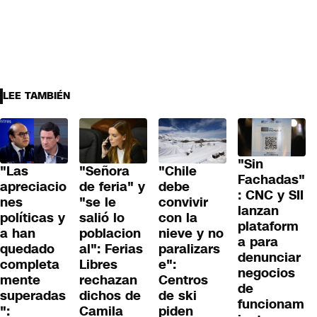
LEE TAMBIÉN
"Sin
"Las
"Señora
"Chile
Fachadas"
apreciacio
de feria" y
debe
: CNC y SII
nes
"se le
convivir
lanzan
políticas y
salió lo
con la
plataform
a han
poblacion
nieve y no
a para
quedado
al": Ferias
paralizars
denunciar
completa
Libres
e":
negocios
mente
rechazan
Centros
de
superadas
dichos de
de ski
funcionam
":
Camila
piden