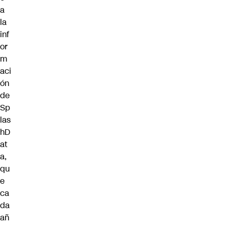
a
la
inf
or
m
aci
ón
de
Sp
las
hD
at
a,
qu
e
ca
da
añ