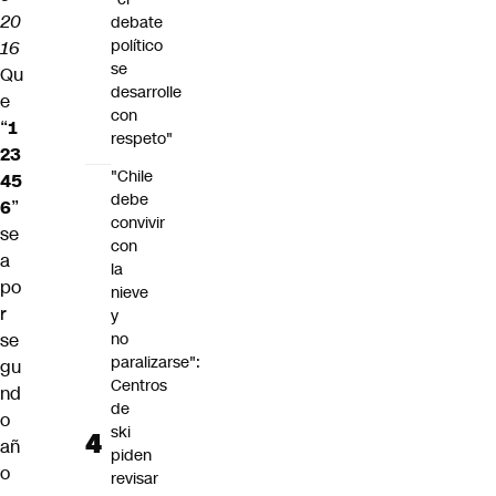
20
debate
político
16
se
Qu
desarrolle
e
con
“
1
respeto"
23
"Chile
45
debe
6
”
convivir
se
con
a
la
po
nieve
r
y
se
no
paralizarse":
gu
Centros
nd
de
o
ski
añ
piden
o
revisar