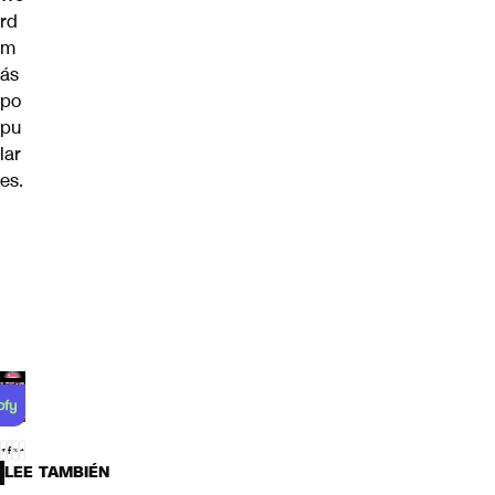
rd
m
ás
po
pu
lar
es.
LEE TAMBIÉN