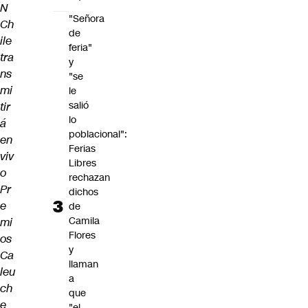
N
"Señora
Ch
de
ile
feria"
tra
y
ns
"se
mi
le
salió
tir
lo
á
poblacional":
en
Ferias
viv
Libres
o
rechazan
Pr
dichos
e
de
Camila
mi
Flores
os
y
Ca
llaman
leu
a
ch
que
e
"el