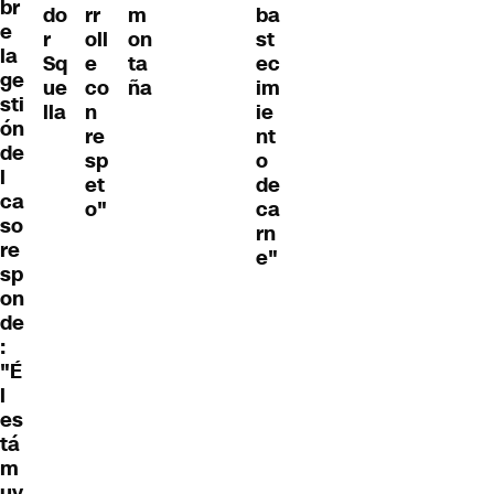
br
do
rr
m
ba
e
r
oll
on
st
la
Sq
e
ta
ec
ge
ue
co
ña
im
sti
lla
n
ie
ón
re
nt
de
sp
o
l
et
de
ca
o"
ca
so
rn
re
e"
sp
on
de
:
"É
l
es
tá
m
uy