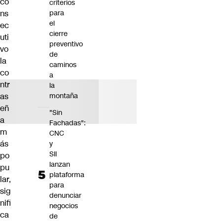
co
criterios
ns
para
el
ec
cierre
uti
preventivo
vo
de
la
caminos
co
a
ntr
la
as
montaña
eñ
"Sin
a
Fachadas":
m
CNC
ás
y
SII
po
lanzan
pu
plataforma
lar,
para
sig
denunciar
nifi
negocios
ca
de