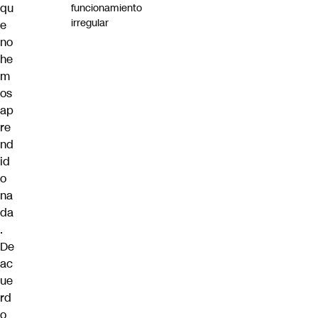
qu
funcionamiento
irregular
e
no
he
m
os
ap
re
nd
id
o
na
da
.
De
ac
ue
rd
o