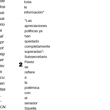
de
toda
los
la
us
información"
ua
"Las
rio
apreciaciones
s
políticas ya
al
han
quedado
pr
completamente
ot
superadas":
eg
Subsecretario
er
Pavez
su
se
s
refiere
cu
a
la
en
polémica
tas
con
.
el
–
senador
CN
Squella