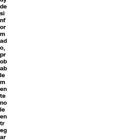
de
si
nf
or
m
ad
o,
pr
ob
ab
le
m
en
te
no
le
en
tr
eg
ar