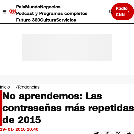
País
Mundo
Negocios
Radio
Podcast y Programas completos
CNN
Futuro 360
Cultura
Servicios
País
Mundo
Negocios
Inicio
Tendencias
No aprendemos: Las
Deportes
Programas completos
contraseñas más repetidas
Cultura
Servicios
de 2015
Bits
CNN Data
19- 01- 2016 10:40
CNN tiempo