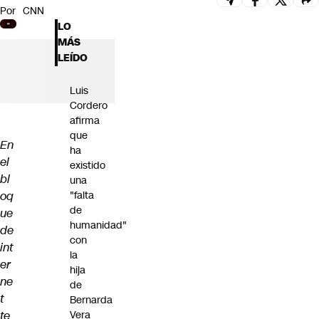
Por
CNN
Futuro 360
LO
Opinión
MÁS
LEÍDO
Luis
Cordero
afirma
que
En
ha
el
existido
bl
una
oq
"falta
de
ue
humanidad"
de
con
int
la
er
hija
ne
de
t
Bernarda
te
Vera