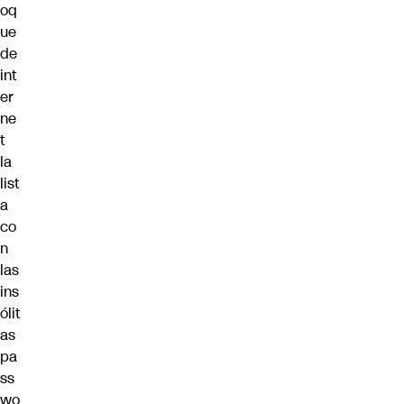
oq
ue
de
int
er
ne
t
la
list
a
co
n
las
ins
ólit
as
pa
ss
wo