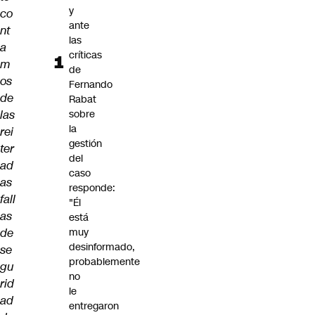
y
co
ante
nt
las
a
críticas
m
de
os
Fernando
de
Rabat
las
sobre
la
rei
gestión
ter
del
ad
caso
as
responde:
fall
"Él
as
está
de
muy
desinformado,
se
probablemente
gu
no
rid
le
ad
entregaron