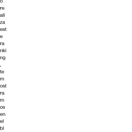
o
re
ali
za
est
e
ra
nki
ng
,
te
m
ost
ra
m
os
en
el
bl