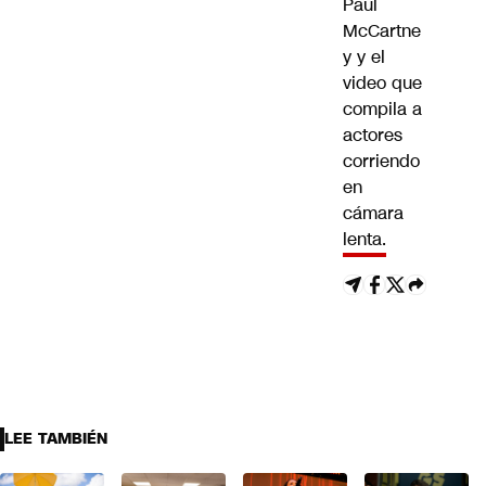
Paul
McCartne
y y el
video que
compila a
actores
corriendo
en
cámara
lenta.
LEE TAMBIÉN