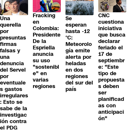
Fracking
CNC
Una
Se
en
cuestiona
querella
esperan
Colombia:
iniciativa
por
hasta -12
Presidente
que busca
presuntas
°C:
De la
declarar
firmas
Meteorolo
Espriella
feriado el
falsas y
gía emite
anuncia
17 de
una
alerta por
su uso
septiembr
denuncia
heladas
"sostenibl
e: "Este
del Servel
en dos
e" en
tipo de
por
regiones
varias
propuesta
eventuale
del sur del
regiones
s deben
s gastos
país
ser
irregulares
planificad
: Esto se
as con
sabe de la
anticipaci
investigac
ón"
ión contra
el PDG