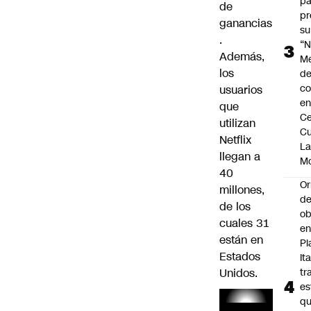
pa
de
pr
ganancias
su
.
“N
Además,
M
los
de
co
usuarios
en
que
Ce
utilizan
Cu
Netflix
L
llegan a
M
40
Or
millones,
de
de los
ob
cuales 31
e
están en
Pl
Estados
Ita
Unidos.
tr
es
q