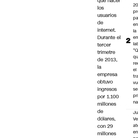
que hacer
2
los
pr
usuarios
pa
de
en
internet.
la
Durante el
em
la
tercer
“
trimetre
q
de 2013,
re
la
el
empresa
tr
obtuvo
vu
ingresos
se
pr
por 1.100
na
millones
de
Ju
dólares,
V
at
con 29
en
millones