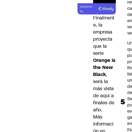
re
Lea el
powered
ca
artículo
by
d
Finalment
e
e, la
ve
empresa
ve
proyecta
U
que la
qu
serie
po
Orange is
pr
the New
fi
fa
Black
,
u
será la
de
más vista
de
de aquí a
Se
finales de
po
año.
ev
Más
ga
ir
informaci
Es
ón en