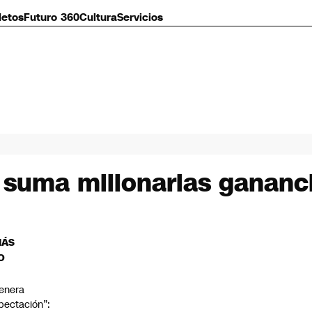
letos
Futuro 360
Cultura
Servicios
y suma millonarias gananc
MÁS
O
enera
pectación”: