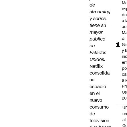
Me
de
es
streaming
de
y series,
a l
tiene su
ac
mayor
Ma
público
di
Gi
en
y l
Estados
in
Unidos.
en
Netflix
po
consolida
ca
su
a 
espacio
Pr
Os
en el
20
nuevo
consumo
UD
de
en
al
televisión
Go