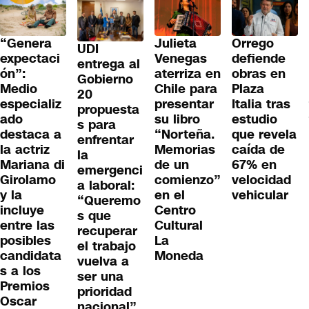
“Genera
Julieta
Orrego
UDI
expectaci
Venegas
defiende
entrega al
ón”:
aterriza en
obras en
Gobierno
Medio
Chile para
Plaza
20
especializ
presentar
Italia tras
propuesta
ado
su libro
estudio
s para
destaca a
“Norteña.
que revela
enfrentar
la actriz
Memorias
caída de
la
Mariana di
de un
67% en
emergenci
Girolamo
comienzo”
velocidad
a laboral:
y la
en el
vehicular
“Queremo
incluye
Centro
s que
entre las
Cultural
recuperar
posibles
La
el trabajo
candidata
Moneda
vuelva a
s a los
ser una
Premios
prioridad
Oscar
nacional”