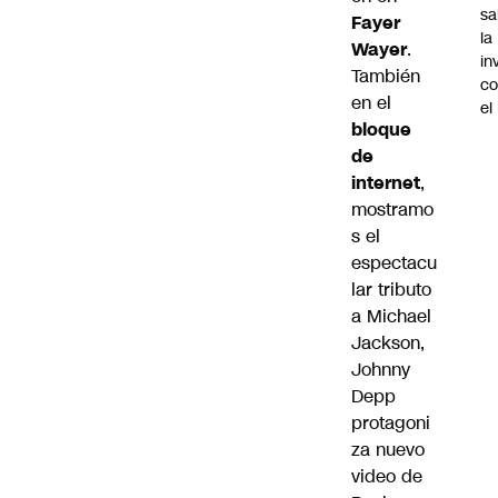
sa
Fayer
la
Wayer
.
in
También
co
en el
el
bloque
de
internet
,
mostramo
s el
espectacu
lar tributo
a Michael
Jackson
,
Johnny
Depp
protagoni
za nuevo
video de