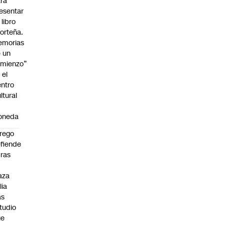
ra
esentar
 libro
orteña.
emorias
 un
mienzo”
 el
ntro
ltural
a
oneda
rego
fiende
ras
n
aza
lia
as
tudio
ue