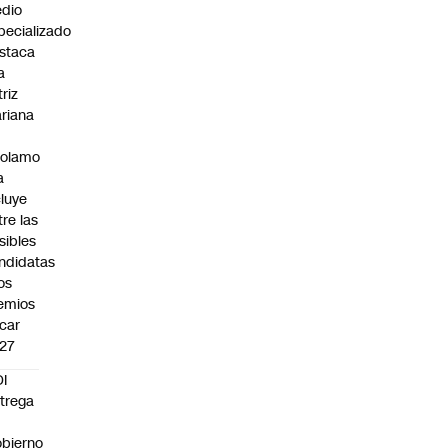
dio
pecializado
staca
a
triz
riana
rolamo
a
cluye
tre las
sibles
ndidatas
los
emios
car
27
I
trega
bierno