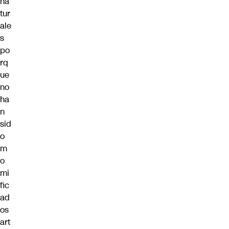
na
tur
ale
s
po
rq
ue
no
ha
n
sid
o
m
o
mi
fic
ad
os
art