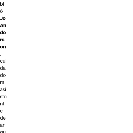
bi
ó
Jo
An
de
rs
on
,
cui
da
do
ra
asi
ste
nt
e
de
ar
qu