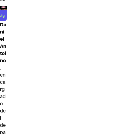
Da
ni
el
An
toi
ne
,
en
ca
rg
ad
o
de
l
de
pa