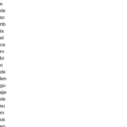
e
de
sc
rib
ía
el
ca
m
bi
o
de
len
gu
aje
de
su
m
us
eo.