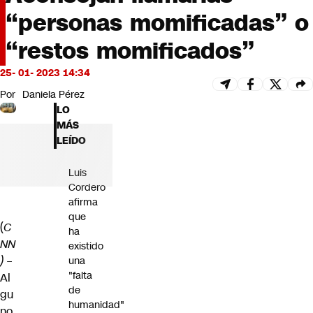
Futuro 360
“personas momificadas” o
Opinión
“restos momificados”
25- 01- 2023 14:34
Por
Daniela Pérez
LO
MÁS
LEÍDO
Luis
Cordero
afirma
que
(
C
ha
NN
existido
)
–
una
"falta
Al
de
gu
humanidad"
no