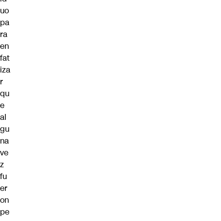
uo
pa
ra
en
fat
iza
r
qu
e
al
gu
na
ve
z
fu
er
on
pe