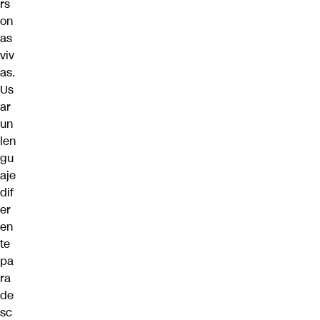
rs
on
as
viv
as.
Us
ar
un
len
gu
aje
dif
er
en
te
pa
ra
de
sc