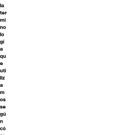
la
ter
mi
no
lo
gí
a
qu
e
uti
liz
a
m
os
se
gú
n
có