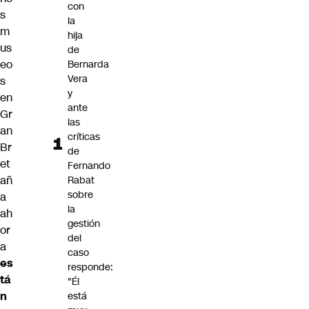
con
s
la
m
hija
us
de
eo
Bernarda
Vera
s
y
en
ante
Gr
las
an
críticas
Br
de
et
Fernando
añ
Rabat
sobre
a
la
ah
gestión
or
del
a
caso
es
responde:
tá
"Él
n
está