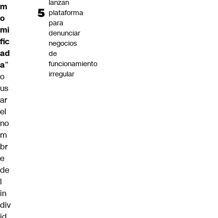
lanzan
m
plataforma
o
para
mi
denunciar
fic
negocios
ad
de
funcionamiento
a
”
irregular
o
us
ar
el
no
m
br
e
de
l
in
div
id