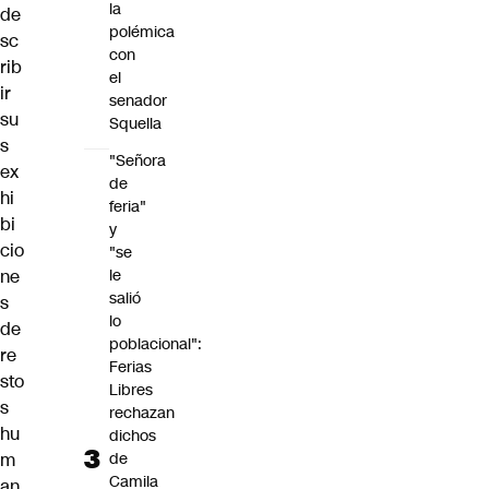
la
de
polémica
sc
con
rib
el
ir
senador
su
Squella
s
"Señora
ex
de
hi
feria"
bi
y
cio
"se
le
ne
salió
s
lo
de
poblacional":
re
Ferias
sto
Libres
s
rechazan
hu
dichos
de
m
Camila
an