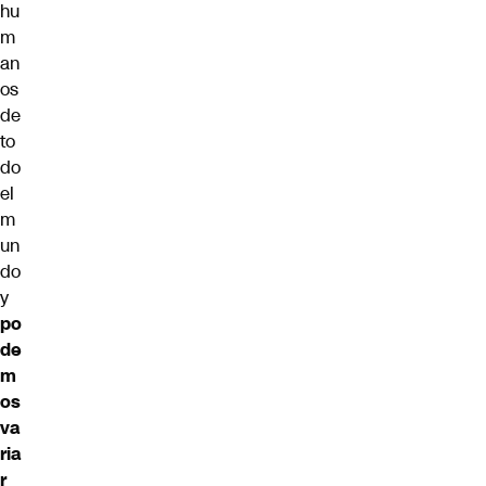
hu
m
an
os
de
to
do
el
m
un
do
y
po
de
m
os
va
ria
r