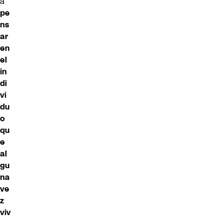
a
pe
ns
ar
en
el
in
di
vi
du
o
qu
e
al
gu
na
ve
z
viv