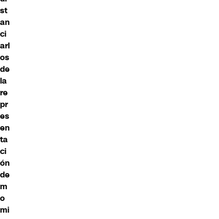
st
an
ci
arl
os
de
la
re
pr
es
en
ta
ci
ón
de
m
o
mi