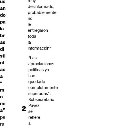
muy
us
desinformado,
an
probablemente
do
no
pa
le
la
entregaron
br
toda
as
la
información"
di
sti
"Las
nt
apreciaciones
as
políticas ya
han
a
quedado
“
completamente
m
superadas":
o
Subsecretario
mi
Pavez
a”
se
pa
refiere
a
ra