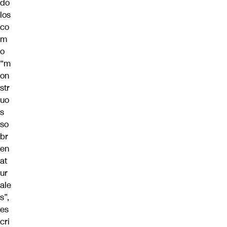
do
los
co
m
o
“m
on
str
uo
s
so
br
en
at
ur
ale
s”,
es
cri