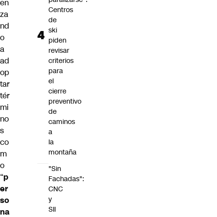
en
Centros
za
de
nd
ski
o
piden
a
revisar
ad
criterios
para
op
el
tar
cierre
tér
preventivo
mi
de
no
caminos
s
a
co
la
montaña
m
o
"Sin
“
p
Fachadas":
er
CNC
y
so
SII
na