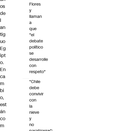
Flores
os
y
de
llaman
l
a
an
que
tig
"el
debate
uo
político
Eg
se
ipt
desarrolle
o.
con
En
respeto"
ca
"Chile
m
debe
bi
convivir
o,
con
est
la
án
nieve
co
y
no
m
paralizarse":