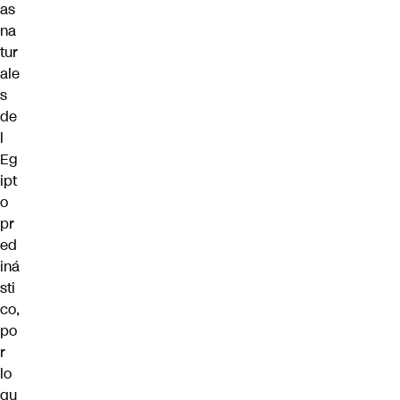
as
na
tur
ale
s
de
l
Eg
ipt
o
pr
ed
iná
sti
co,
po
r
lo
qu