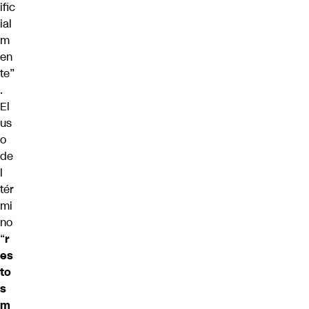
ific
ial
m
en
te”
.
El
us
o
de
l
tér
mi
no
“
r
es
to
s
m