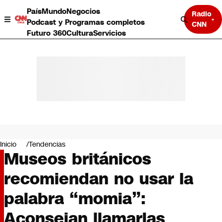
País
Mundo
Negocios
Radio
Podcast y Programas completos
CNN
Futuro 360
Cultura
Servicios
País
Mundo
Negocios
Inicio
Tendencias
Museos británicos
Deportes
Programas completos
recomiendan no usar la
Cultura
Servicios
palabra “momia”:
Bits
CNN Data
Aconsejan llamarlas
CNN tiempo