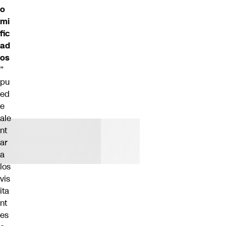
o
mi
fic
ad
os
”
pu
ed
e
ale
nt
ar
a
los
vis
ita
nt
es