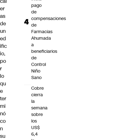
cal
pago
er
de
as
compensaciones
de
de
un
Farmacias
ed
Ahumada
a
ific
beneficiarios
io,
de
po
Control
r
Niño
lo
Sano
qu
Cobre
e
cierra
ter
la
mi
semana
nó
sobre
co
los
US$
n
6,4
su