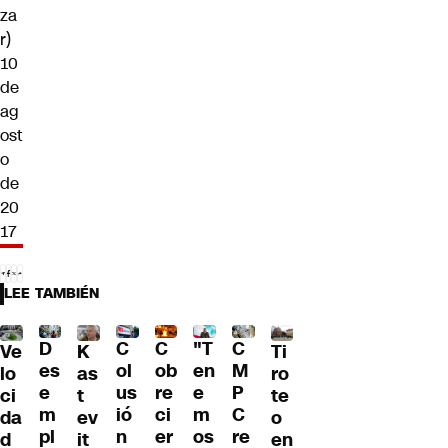
za
r)
10
de
ag
ost
o
de
20
17
LEE TAMBIÉN
C
C
"T
D
C
Ve
Ti
K
ol
ob
en
es
M
lo
ro
as
us
re
e
e
P
ci
te
t
ió
ci
m
m
C
da
o
ev
n
er
os
pl
re
d
en
it