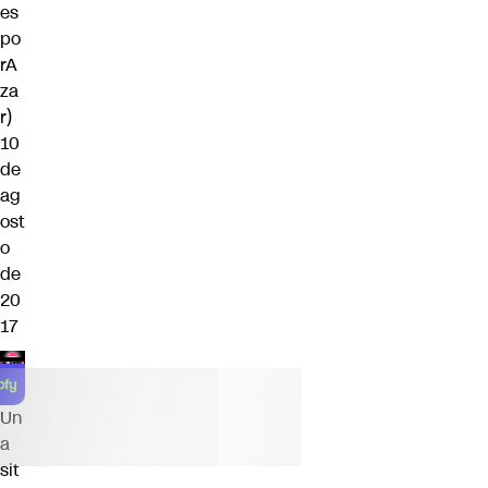
es
po
rA
za
r)
10
de
ag
ost
o
de
20
17
Un
a
sit