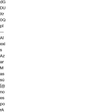
dG
DU
Xr
0Q
pl
—
Al
exi
s
Az
ar
M
as
sú
(@
no
es
po
rA