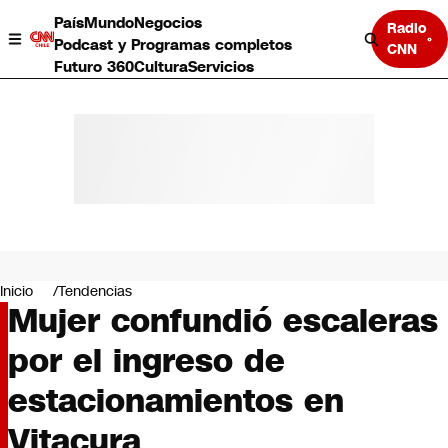
País
Mundo
Negocios
Radio
Podcast y Programas completos
CNN
Futuro 360
Cultura
Servicios
País
Mundo
Negocios
Inicio
Tendencias
Mujer confundió escaleras
Deportes
Programas completos
por el ingreso de
Cultura
Servicios
estacionamientos en
Bits
CNN Data
Vitacura
CNN tiempo