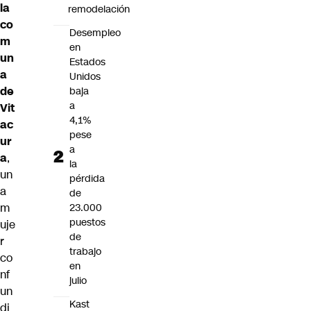
la
remodelación
co
Desempleo
m
en
un
Estados
a
Unidos
de
baja
a
Vit
4,1%
ac
pese
ur
a
a
,
la
un
pérdida
a
de
m
23.000
puestos
uje
de
r
trabajo
co
en
nf
julio
un
Kast
di