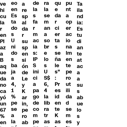
de
ra
qu
eo
pu
ve
Ta
a
la
la
e
en
nt
hi
ila
re
s
se
da
Es
a
cu
nd
sp
fa
m
r
ta
op
la
ia:
al
r
an
ci
do
er
r
Es
da
m
a
er
s
ac
en
tu
r
ac
so
ta
U
io
Pl
di
su
ia
br
s
ni
na
az
an
sp
s:
e
se
do
lm
a
te
en
IP
lo
ña
s
en
B
at
si
S
s
le
ba
te
aq
ac
ón
ini
U
s"
ja
pe
ue
a
de
ci
S$
:
a
ro
da
a
Le
a
6,
Pr
4,
ut
no
su
y
pa
4
es
1
ili
ca
s
K
go
la
id
%
da
yó
ab
ar
de
lib
en
pe
d
un
ue
in,
co
ra
te
se
se
67
lo
pe
m
tr
K
a
m
%
s
ro
pe
as
as
la
es
en
y
ab