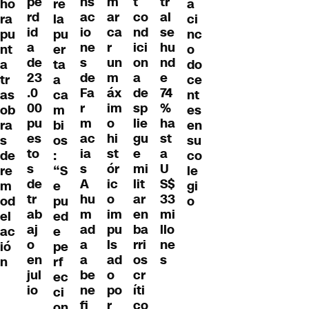
ns
m
t
pé
tr
ho
a
re
ac
ar
co
rd
al
ra
ci
la
io
ca
nd
id
se
pu
nc
pu
ne
r
ici
a
hu
nt
o
er
s
un
on
de
nd
a
do
ta
de
m
a
23
e
tr
ce
a
Fa
áx
de
.0
74
as
nt
ca
r
im
sp
00
%
ob
es
m
m
o
lie
pu
ha
ra
en
bi
ac
hi
gu
es
st
s
su
os
ia
st
e
to
a
de
co
:
s
ór
mi
s
U
re
le
“S
A
ic
lit
de
S$
m
gi
e
hu
o
ar
tr
33
od
o
pu
m
im
en
ab
mi
el
ed
ad
pu
ba
aj
llo
ac
e
a
ls
rri
o
ne
ió
pe
a
ad
os
en
s
n
rf
be
o
cr
jul
ec
ne
po
íti
io
ci
fi
r
co
on