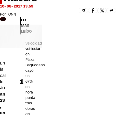
Futuro 360
10- 08- 2017 13:59
Opinión
Por
CNN
LO
MÁS
LEÍDO
Velocidad
vehicular
en
Plaza
En
Baquedano
la
cayó
cal
un
le
67%
en
Ju
hora
an
punta
23
tras
,
obras
en
de