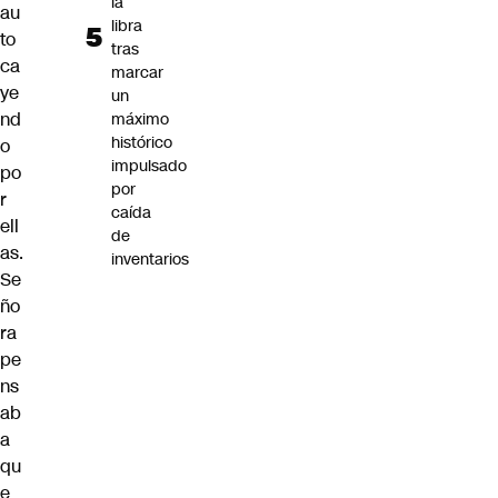
la
au
libra
to
tras
ca
marcar
ye
un
nd
máximo
histórico
o
impulsado
po
por
r
caída
ell
de
as.
inventarios
Se
ño
ra
pe
ns
ab
a
qu
e