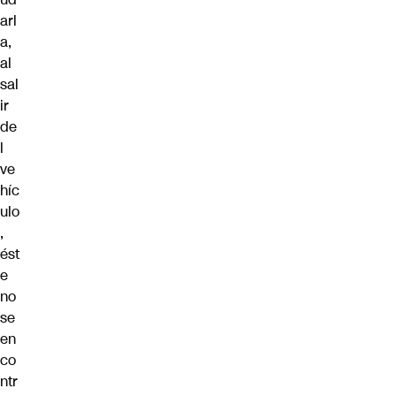
arl
a,
al
sal
ir
de
l
ve
híc
ulo
,
ést
e
no
se
en
co
ntr