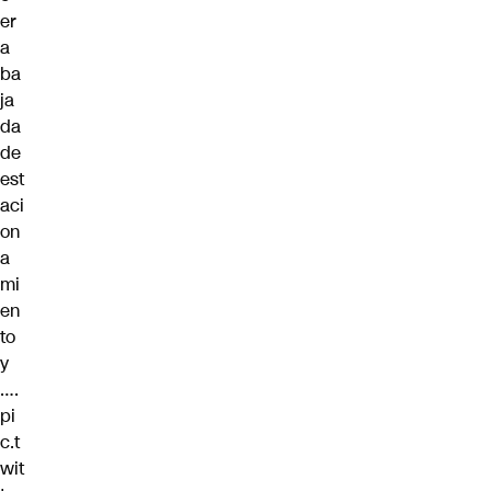
er
a
ba
ja
da
de
est
aci
on
a
mi
en
to
y
….
pi
c.t
wit