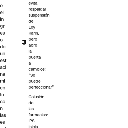
evita
ó
respaldar
el
suspensión
in
de
gr
Ley
es
Karin,
pero
o
abre
de
la
un
puerta
est
a
aci
cambios:
na
“Se
mi
puede
perfeccionar”
en
to
Colusión
co
de
n
las
las
farmacias:
IPS
es
inicia