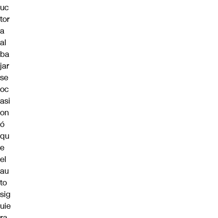
uc
tor
a
al
ba
jar
se
oc
asi
on
ó
qu
e
el
au
to
sig
uie
ra