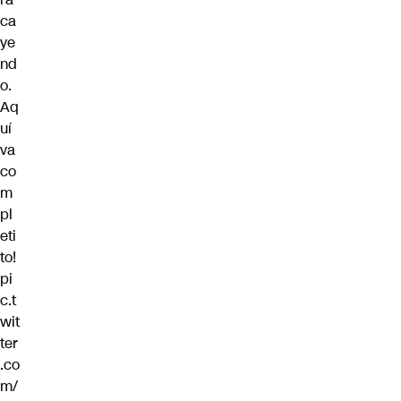
ca
ye
nd
o.
Aq
uí
va
co
m
pl
eti
to!
pi
c.t
wit
ter
.co
m/