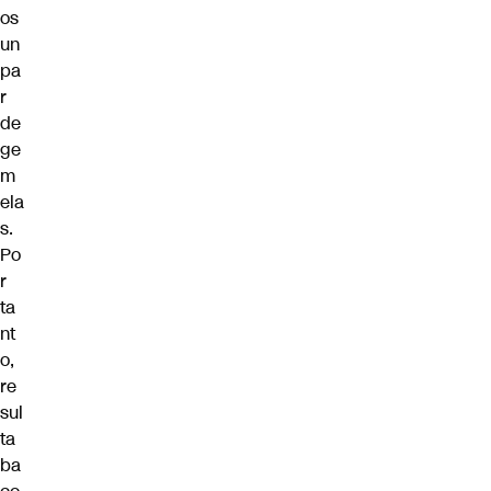
os
un
pa
r
de
ge
m
ela
s.
Po
r
ta
nt
o,
re
sul
ta
ba