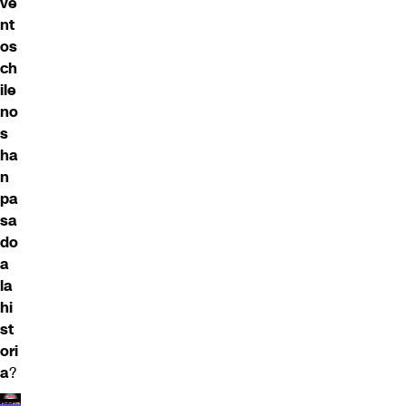
ve
nt
os
ch
ile
no
s
ha
n
pa
sa
do
a
la
hi
st
ori
a
?