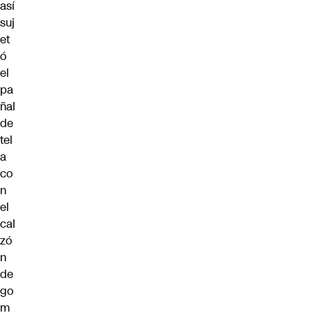
así
suj
et
ó
el
pa
ñal
de
tel
a
co
n
el
cal
zó
n
de
go
m