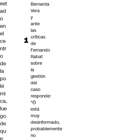
est
Bernarda
ad
Vera
y
o
ante
en
las
el
críticas
ce
de
ntr
Fernando
o
Rabat
de
sobre
la
la
gestión
po
del
lé
caso
mi
responde:
ca,
"Él
lue
está
go
muy
desinformado,
de
probablemente
qu
no
e