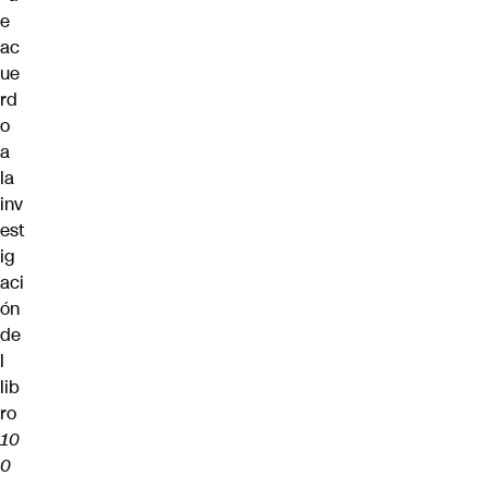
e
ac
ue
rd
o
a
la
inv
est
ig
aci
ón
de
l
lib
ro
10
0