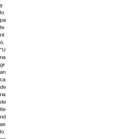
y
lo
pa
te
nt
ó.
“U
na
gr
an
ca
de
na
de
tie
nd
as
lo