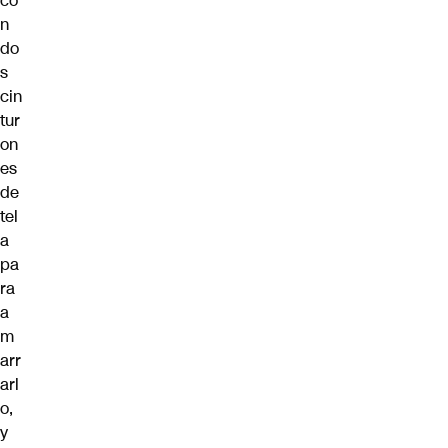
co
n
do
s
cin
tur
on
es
de
tel
a
pa
ra
a
m
arr
arl
o,
y