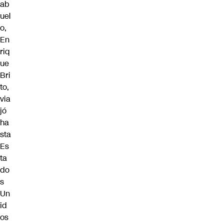
ab
uel
o,
En
riq
ue
Bri
to,
via
jó
ha
sta
Es
ta
do
s
Un
id
os