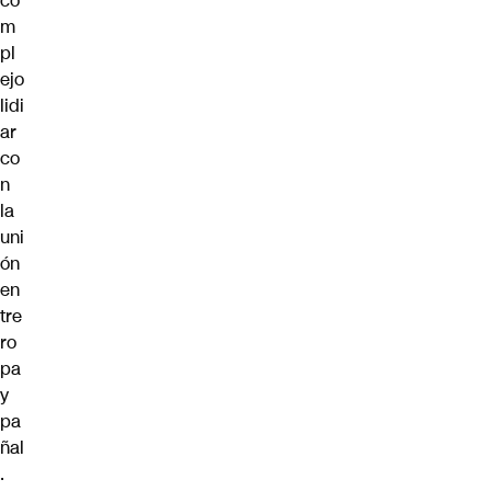
co
m
pl
ejo
lidi
ar
co
n
la
uni
ón
en
tre
ro
pa
y
pa
ñal
.