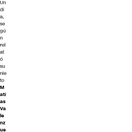
Un
dí
a,
se
gú
n
rel
at
ó
su
nie
to
M
atí
as
Va
le
nz
ue