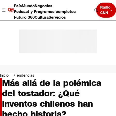
País
Mundo
Negocios
Radio
Podcast y Programas completos
CNN
Futuro 360
Cultura
Servicios
País
Mundo
Negocios
Inicio
Tendencias
Más allá de la polémica
Deportes
Programas completos
del tostador: ¿Qué
Cultura
Servicios
inventos chilenos han
Bits
CNN Data
hecho historia?
CNN tiempo