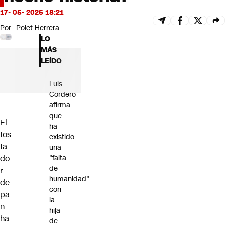
Futuro 360
17- 05- 2025 18:21
Opinión
Por
Polet Herrera
LO
MÁS
LEÍDO
Luis
Cordero
afirma
que
El
ha
tos
existido
ta
una
do
"falta
de
r
humanidad"
de
con
pa
la
n
hija
ha
de