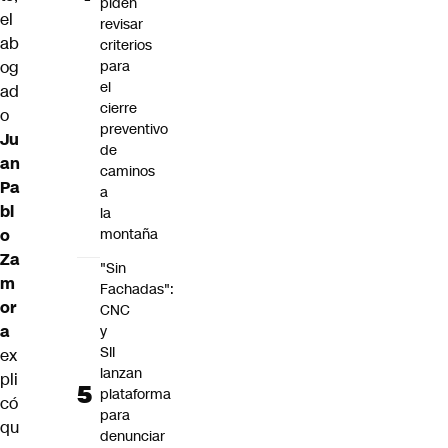
piden
el
revisar
ab
criterios
og
para
el
ad
cierre
o
preventivo
Ju
de
an
caminos
Pa
a
bl
la
o
montaña
Za
"Sin
m
Fachadas":
or
CNC
a
y
SII
ex
lanzan
pli
plataforma
có
para
qu
denunciar