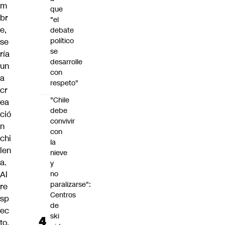
m
que
br
"el
e,
debate
político
se
se
ría
desarrolle
un
con
a
respeto"
cr
"Chile
ea
debe
ció
convivir
n
con
chi
la
len
nieve
a.
y
Al
no
paralizarse":
re
Centros
sp
de
ec
ski
to,