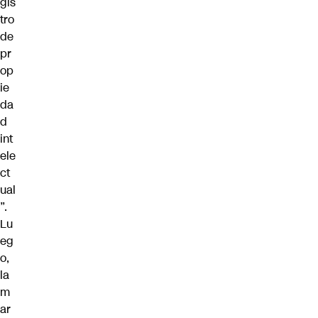
gis
tro
de
pr
op
ie
da
d
int
ele
ct
ual
”.
Lu
eg
o,
la
m
ar