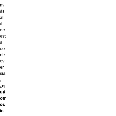
m
ás
all
á
de
est
a
co
ntr
ov
er
sia
,
¿
q
ué
otr
os
in