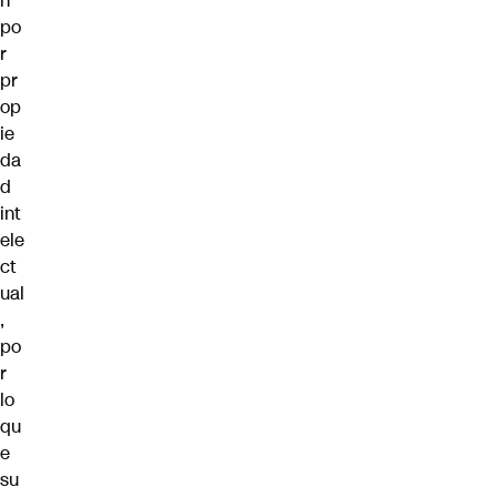
n
po
r
pr
op
ie
da
d
int
ele
ct
ual
,
po
r
lo
qu
e
su