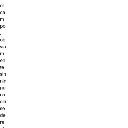
el
ca
m
po
,
ob
via
m
en
te
sin
nin
gu
na
cla
se
de
re