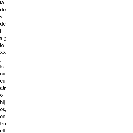
ia
do
s
de
l
sig
lo
XX
,
te
nía
cu
atr
o
hij
os,
en
tre
ell