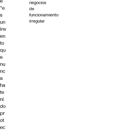
e
negocios
“e
de
s
funcionamiento
irregular
un
inv
en
to
qu
e
nu
nc
a
ha
te
ni
do
pr
ot
ec