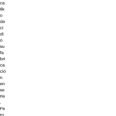
ca
Ilk
o
de
ci
di
ó
su
fa
bri
ca
ció
n
en
se
rie
.
Pe
ro