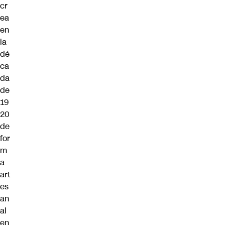
cr
ea
en
la
dé
ca
da
de
19
20
de
for
m
a
art
es
an
al
en