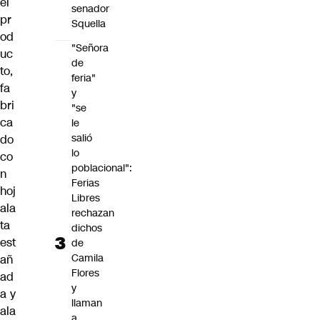
el
senador
pr
Squella
od
"Señora
uc
de
to,
feria"
fa
y
bri
"se
ca
le
salió
do
lo
co
poblacional":
n
Ferias
hoj
Libres
ala
rechazan
ta
dichos
est
de
Camila
añ
Flores
ad
y
a y
llaman
ala
a