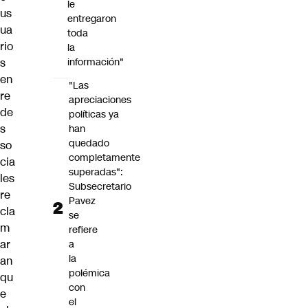
le
us
entregaron
ua
toda
rio
la
s
información"
en
"Las
re
apreciaciones
de
políticas ya
s
han
quedado
so
completamente
cia
superadas":
les
Subsecretario
re
Pavez
cla
se
m
refiere
ar
a
la
an
polémica
qu
con
e
el