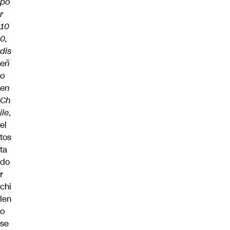
po
r
10
0,
dis
eñ
o
en
Ch
ile
,
el
tos
ta
do
r
chi
len
o
se