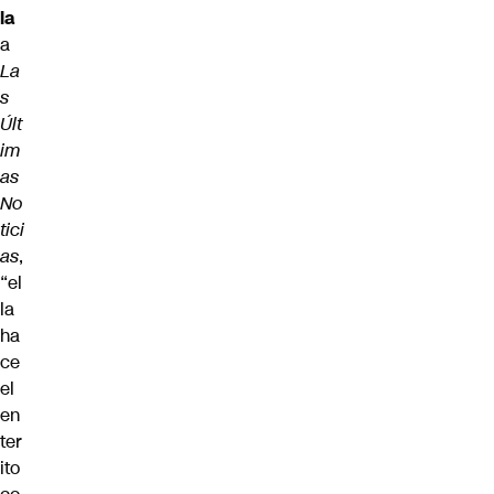
la
a
La
s
Últ
im
as
No
tici
as
,
“el
la
ha
ce
el
en
ter
ito