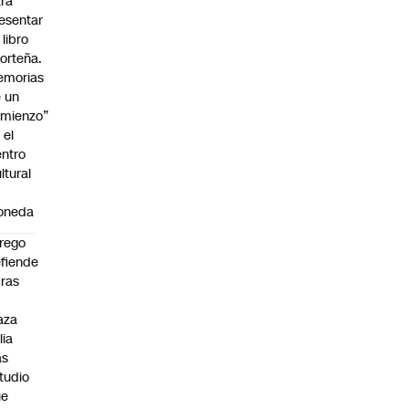
ra
esentar
 libro
orteña.
emorias
 un
mienzo”
 el
ntro
ltural
a
oneda
rego
fiende
ras
n
aza
lia
as
tudio
ue