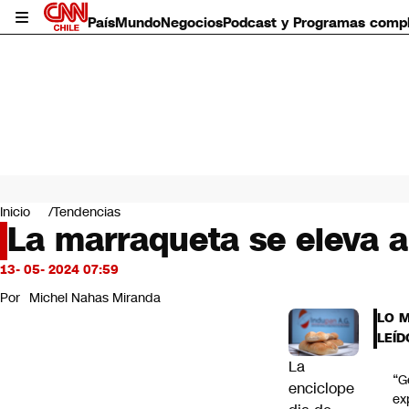
País
Mundo
Negocios
Podcast y Programas comp
País
Mundo
Inicio
Tendencias
Negocios
La marraqueta se eleva a
Deportes
Programas completos
13- 05- 2024 07:59
Cultura
Por
Michel Nahas Miranda
Servicios
LO 
Bits
LEÍD
CNN Data
La
CNN tiempo
“G
Futuro 360
enciclope
ex
Opinión