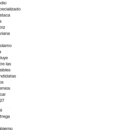
dio
pecializado
staca
a
triz
riana
rolamo
a
cluye
tre las
sibles
ndidatas
los
emios
car
27
I
trega
bierno