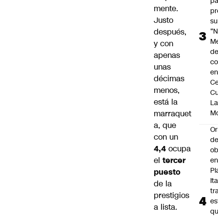
pa
mente.
pr
Justo
su
después,
“N
M
y con
de
apenas
co
unas
en
décimas
Ce
menos,
Cu
está la
L
marraquet
M
a, que
Or
con un
de
4,4
ocupa
ob
el
tercer
e
Pl
puesto
Ita
de la
tr
prestigios
es
a lista.
q