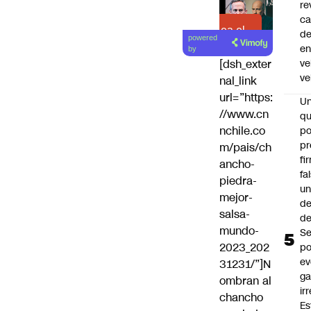
re
ca
Lea el
d
powered
artículo
e
by
ve
[dsh_exter
ve
nal_link
url=”https:
U
//www.cn
qu
nchile.co
po
pr
m/pais/ch
fi
ancho-
fa
piedra-
u
mejor-
de
salsa-
de
mundo-
Se
2023_202
po
ev
31231/”]N
ga
ombran al
ir
chancho
Es