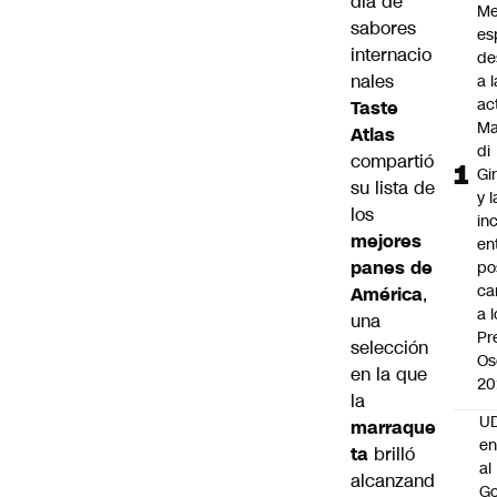
dia de
Me
sabores
es
internacio
de
nales
a l
ac
Taste
Ma
Atlas
di
compartió
Gi
su lista de
y l
los
in
mejores
en
panes de
po
ca
América
,
a 
una
Pr
selección
Os
en la que
20
la
UD
marraque
en
ta
brilló
al
alcanzand
Go