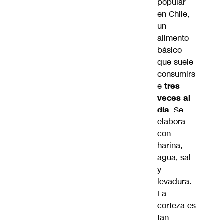
popular
en Chile,
un
alimento
básico
que suele
consumirs
e
tres
veces al
día
. Se
elabora
con
harina,
agua, sal
y
levadura.
La
corteza es
tan