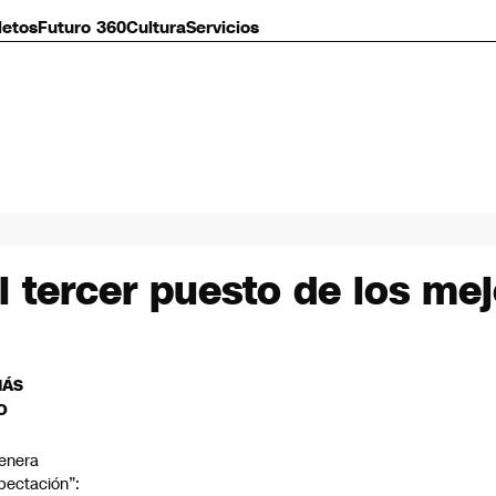
letos
Futuro 360
Cultura
Servicios
l tercer puesto de los m
MÁS
O
enera
pectación”: