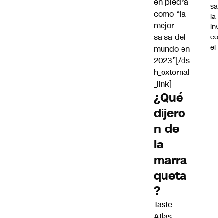
en piedra
sa
como “la
la
mejor
in
salsa del
co
el
mundo en
2023”[/ds
h_external
_link]
¿Qué
dijero
n de
la
marra
queta
?
Taste
Atlas