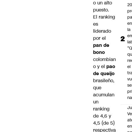
o un alto
2
puesto.
pr
El ranking
pa
en
es
la
liderado
em
por el
la
pan de
“
bono
q
colombian
re
o y el
pao
el
tr
de queijo
vu
brasileño,
se
que
pr
acumulan
na
un
Ju
ranking
V
de 4,6 y
at
4,5 (de 5)
en
respectiva