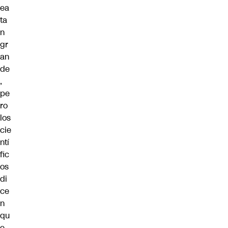
ea
ta
n
gr
an
de
,
pe
ro
los
cie
ntí
fic
os
di
ce
n
qu
e