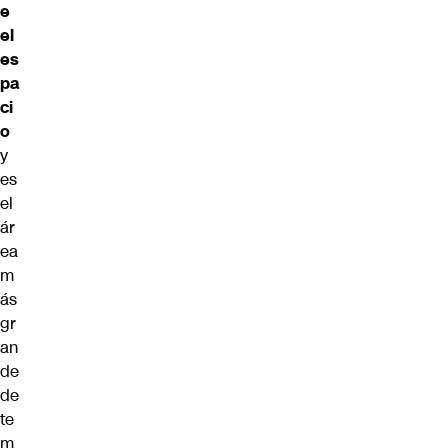
e
el
es
pa
ci
o
y
es
el
ár
ea
m
ás
gr
an
de
de
te
m