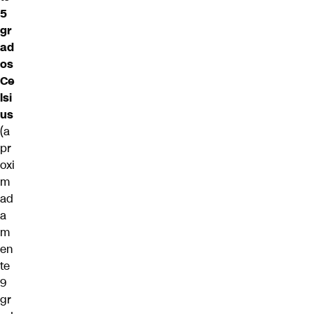
5
gr
ad
os
Ce
lsi
us
(a
pr
oxi
m
ad
a
m
en
te
9
gr