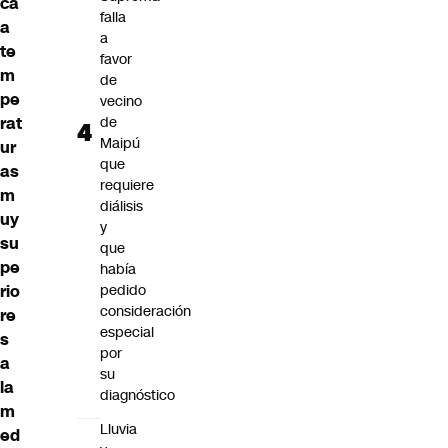
ca
falla
a
a
te
favor
m
de
pe
vecino
rat
de
Maipú
ur
que
as
requiere
m
diálisis
uy
y
su
que
pe
había
rio
pedido
consideración
re
especial
s
por
a
su
la
diagnóstico
m
Lluvia
ed