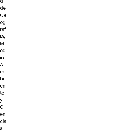
d
de
Ge
og
raf
ía,
M
ed
io
A
m
bi
en
te
y
Ci
en
cia
s