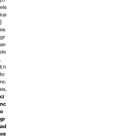
els
ius
)
es
gr
an
de
.
En
to
nc
es,
ci
nc
o
gr
ad
os