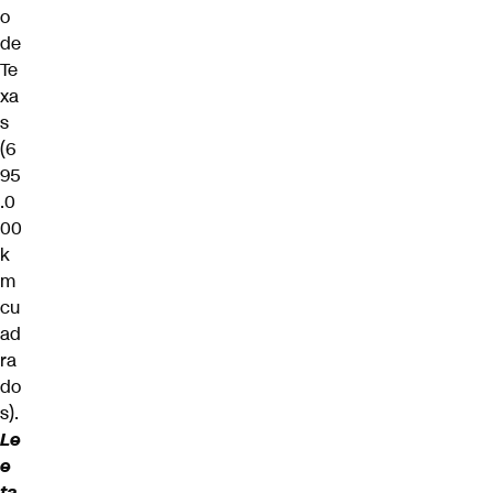
o
de
Te
xa
s
(6
95
.0
00
k
m
cu
ad
ra
do
s).
Le
e
ta