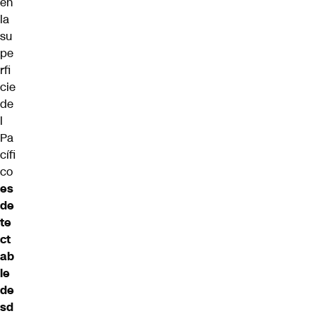
en
la
su
pe
rfi
cie
de
l
Pa
cífi
co
es
de
te
ct
ab
le
de
sd