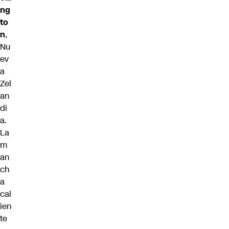
ng
to
n
,
Nu
ev
a
Zel
an
di
a.
La
m
an
ch
a
cal
ien
te