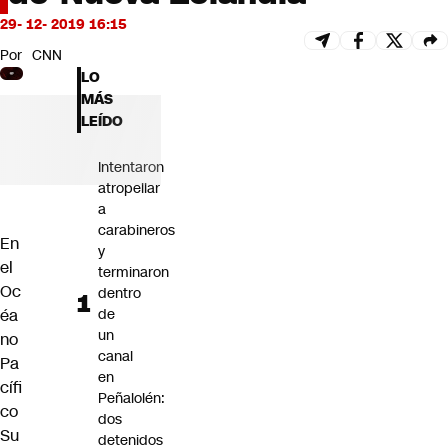
Futuro 360
29- 12- 2019 16:15
Opinión
Por
CNN
LO
MÁS
LEÍDO
Intentaron
atropellar
a
carabineros
En
y
el
terminaron
Oc
dentro
éa
de
un
no
canal
Pa
en
cífi
Peñalolén:
co
dos
Su
detenidos