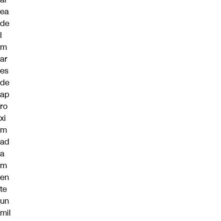
ea
de
l
m
ar
es
de
ap
ro
xi
m
ad
a
m
en
te
un
mil