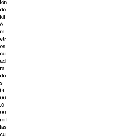
lón
de
kil
ó
m
etr
os
cu
ad
ra
do
s
(4
00
.0
00
mil
las
cu