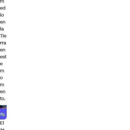
m
ed
io
en
la
Tie
rra
en
est
e
m
o
m
en
to.
El
ár