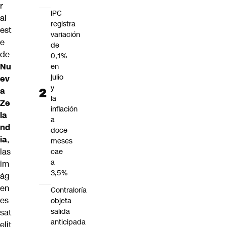
r
IPC
al
registra
est
variación
e
de
de
0,1%
Nu
en
julio
ev
y
a
la
Ze
inflación
la
a
nd
doce
ia
,
meses
las
cae
a
im
3,5%
ág
en
Contraloría
es
objeta
salida
sat
anticipada
elit