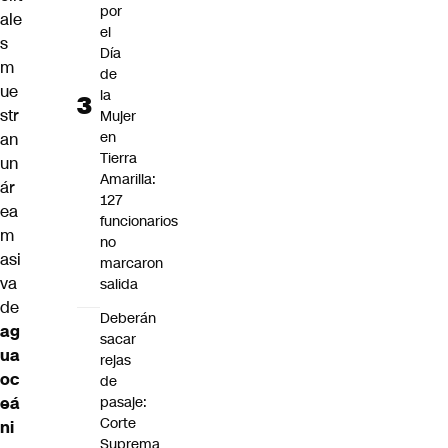
por
ale
el
s
Día
m
de
ue
la
str
Mujer
en
an
Tierra
un
Amarilla:
ár
127
ea
funcionarios
m
no
asi
marcaron
va
salida
de
Deberán
ag
sacar
ua
rejas
oc
de
eá
pasaje:
Corte
ni
Suprema