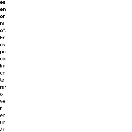
es
en
or
m
e
”.
Es
es
pe
cia
lm
en
te
rar
o
ve
r
en
un
ár