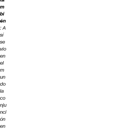
m
bi
én
:
A
sí
se
vio
en
el
m
un
do
la
co
nju
nci
ón
en