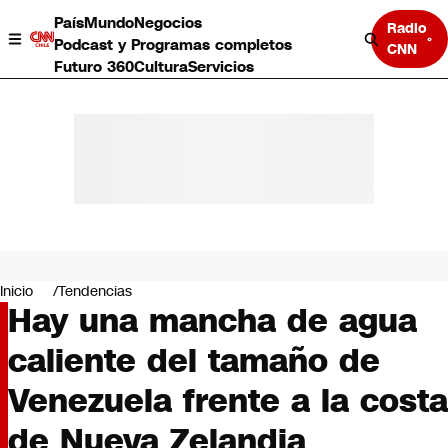
País
Mundo
Negocios
Radio
Podcast y Programas completos
CNN
Futuro 360
Cultura
Servicios
País
Mundo
Negocios
Inicio
Tendencias
Hay una mancha de agua
Deportes
Programas completos
caliente del tamaño de
Cultura
Servicios
Venezuela frente a la costa
Bits
CNN Data
de Nueva Zelandia
CNN tiempo