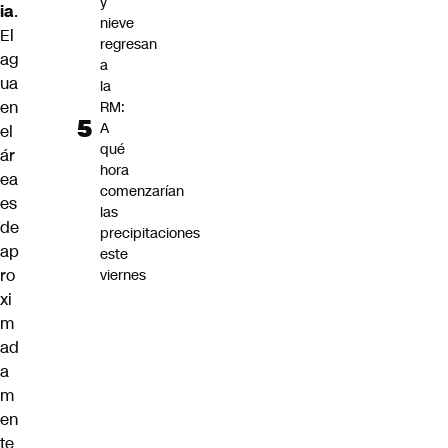
y
ia
.
nieve
El
regresan
ag
a
ua
la
en
RM:
A
el
qué
ár
hora
ea
comenzarían
es
las
de
precipitaciones
ap
este
ro
viernes
xi
m
ad
a
m
en
te