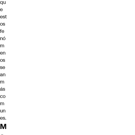
qu
e
est
os
fe
nó
m
en
os
se
an
m
ás
co
m
un
es.
M