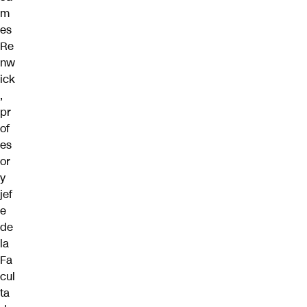
m
es
Re
nw
ick
,
pr
of
es
or
y
jef
e
de
la
Fa
cul
ta