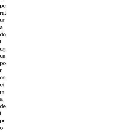
pe
rat
ur
a
de
l
ag
ua
po
r
en
ci
m
a
de
l
pr
o