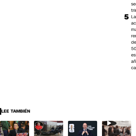
s
tr
L
ac
m
re
de
5
es
añ
ca
LEE TAMBIÉN