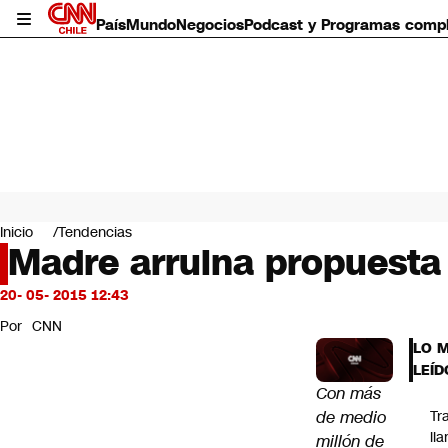
País
Mundo
Negocios
Podcast y Programas comp
País
Mundo
Inicio
Tendencias
Negocios
Madre arruina propuesta 
Deportes
Programas completos
20- 05- 2015 12:43
Cultura
Por
CNN
Servicios
LO 
Bits
LEÍD
CNN Data
Con más
CNN tiempo
de medio
Tr
Futuro 360
ll
millón de
Opinión