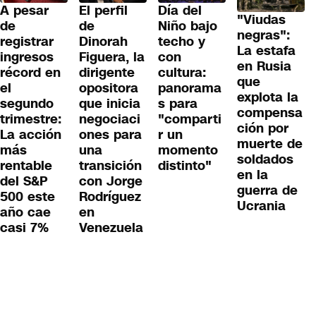
A pesar
El perfil
Día del
"Viudas
de
de
Niño bajo
negras":
registrar
Dinorah
techo y
La estafa
ingresos
Figuera, la
con
en Rusia
récord en
dirigente
cultura:
que
el
opositora
panorama
explota la
segundo
que inicia
s para
compensa
trimestre:
negociaci
"comparti
ción por
La acción
ones para
r un
muerte de
más
una
momento
soldados
rentable
transición
distinto"
en la
del S&P
con Jorge
guerra de
500 este
Rodríguez
Ucrania
año cae
en
casi 7%
Venezuela