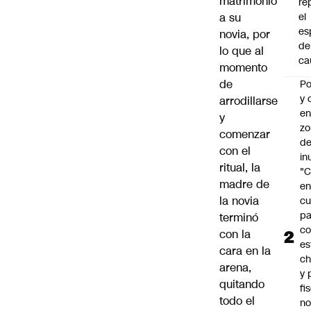
matrimonio
re
a su
el
es
novia, por
de
lo que al
ca
momento
de
Po
y 
arrodillarse
e
y
zo
comenzar
d
con el
in
ritual, la
"C
madre de
e
la novia
cu
pa
terminó
c
con la
es
cara en la
ch
arena,
y 
quitando
fi
todo el
no