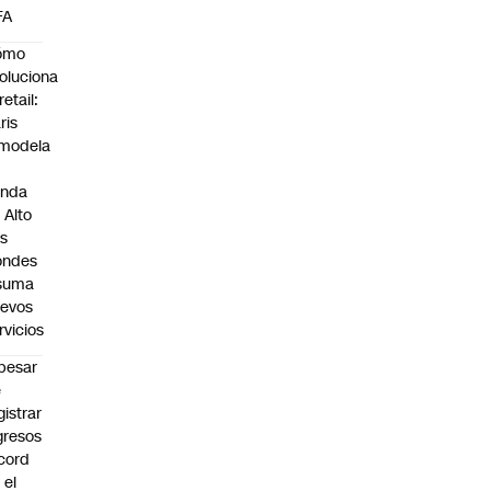
FA
ómo
oluciona
retail:
ris
modela
enda
 Alto
s
ondes
 suma
evos
rvicios
pesar
e
gistrar
gresos
cord
 el