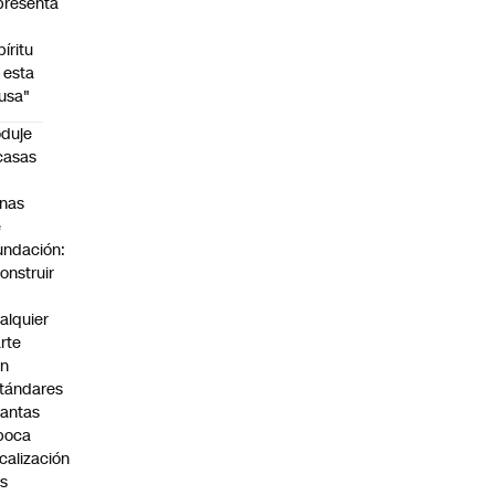
presenta
píritu
 esta
usa"
duje
casas
n
nas
e
undación:
onstruir
n
alquier
rte
on
tándares
antas
poca
scalización
s