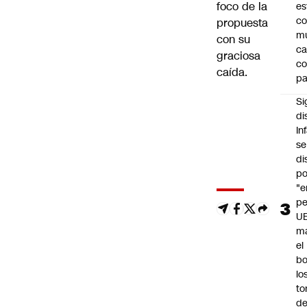
foco de la
es
co
propuesta
m
con su
ca
graciosa
c
caída.
pa
Si
di
In
se
di
po
"e
pe
U
ma
el
bo
lo
to
de