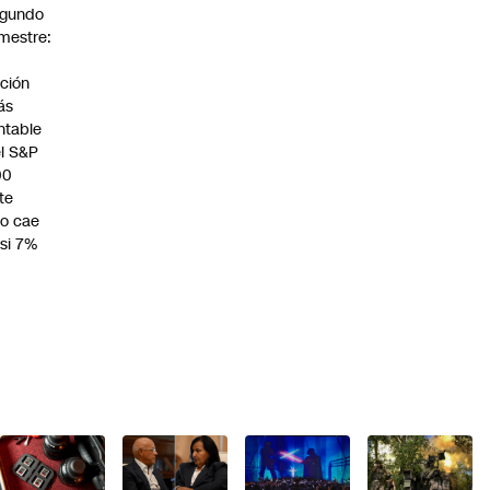
egundo
imestre:
a
ción
ás
ntable
l S&P
00
te
o cae
si 7%