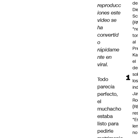
de
reproducc
Di
iones este
Sc
video se
(R
ha
"n
convertid
to
o
al
Pr
rápidame
Ka
nte en
el
viral.
de
so
Todo
lo
parecía
in
perfecto,
Ja
Ro
el
(R
muchacho
re
estaba
"E
listo para
le
pedirle
no