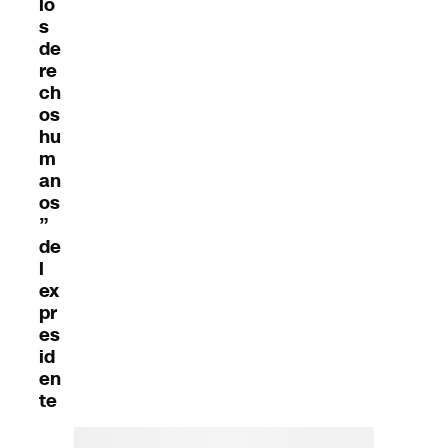
lo
s
de
re
ch
os
hu
m
an
os
”
de
l
ex
pr
es
id
en
te