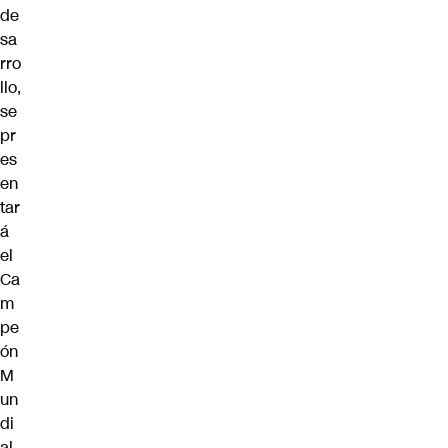
de
sa
rro
llo,
se
pr
es
en
tar
á
el
Ca
m
pe
ón
M
un
di
al