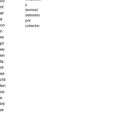
co
y
nt
terminó
ar
detenido
á
por
co
cohecho
n
re
pr
es
en
ta
nt
es
chi
len
os
e
int
er