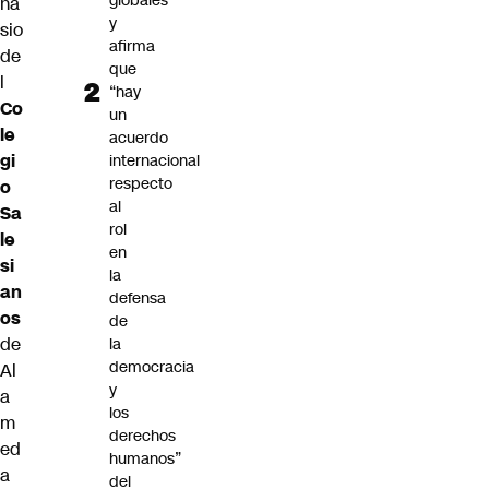
globales”
na
y
sio
afirma
de
que
l
“hay
Co
un
le
acuerdo
gi
internacional
respecto
o
al
Sa
rol
le
en
si
la
an
defensa
os
de
de
la
democracia
Al
y
a
los
m
derechos
ed
humanos”
a
del