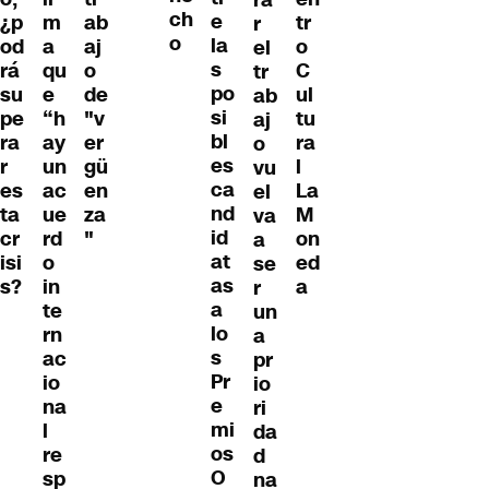
ra
ch
e
¿p
m
tr
ab
r
o
la
od
a
o
aj
el
s
rá
qu
C
o
tr
po
su
e
ul
de
ab
si
pe
“h
tu
"v
aj
bl
ra
ay
ra
er
o
es
r
un
l
gü
vu
ca
es
ac
La
en
el
nd
ta
ue
M
za
va
id
cr
rd
on
"
a
at
isi
o
ed
se
as
s?
in
a
r
a
te
un
lo
rn
a
s
ac
pr
Pr
io
io
e
na
ri
mi
l
da
os
re
d
O
sp
na