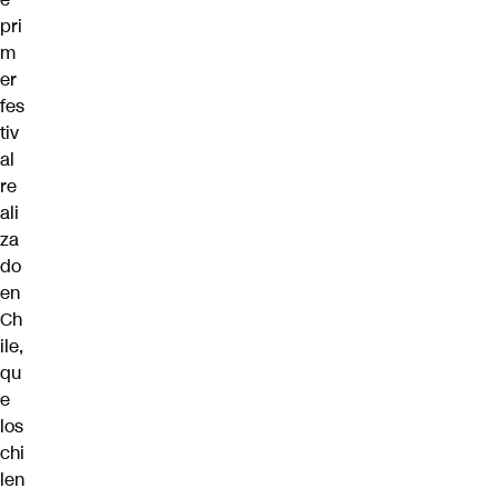
pri
m
er
fes
tiv
al
re
ali
za
do
en
Ch
ile,
qu
e
los
chi
len