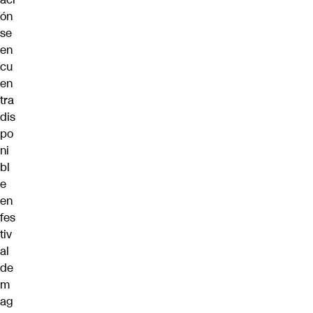
ón
se
en
cu
en
tra
dis
po
ni
bl
e
en
fes
tiv
al
de
m
ag