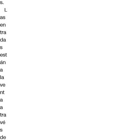
s.
L
as
en
tra
da
s
est
án
a
la
ve
nt
a
a
tra
vé
s
de