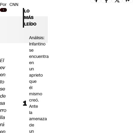
Por
CNN
Futuro 360
LO
Opinión
MÁS
LEÍDO
Análisis:
Infantino
se
encuentra
El
en
ev
un
en
aprieto
to
que
él
se
mismo
de
creó.
sa
Ante
rro
la
lla
amenaza
rá
de
en
un