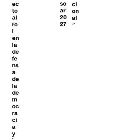
sc
ec
ci
ar
to
on
20
al
al
27
ro
”
l
en
la
de
fe
ns
a
de
la
de
m
oc
ra
ci
a
y