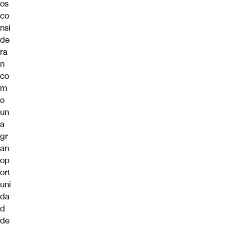
os
co
nsi
de
ra
n
co
m
o
un
a
gr
an
op
ort
uni
da
d
de