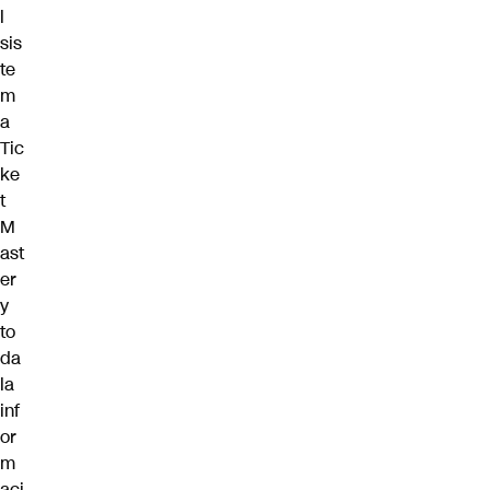
l
sis
te
m
a
Tic
ke
t
M
ast
er
y
to
da
la
inf
or
m
aci