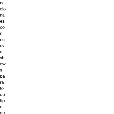
na
cio
nal
es,
co
n
nu
ev
e
sh
ow
s
pa
ra
to
do
tip
o
de