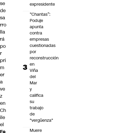
se
expresidente
de
“Chantas”:
sa
Poduje
rro
apunta
lla
contra
rá
empresas
cuestionadas
po
por
r
reconstrucción
pri
en
m
Viña
er
del
a
Mar
ve
y
califica
z
su
en
trabajo
Ch
de
ile
"vergüenza"
el
Muere
Fe