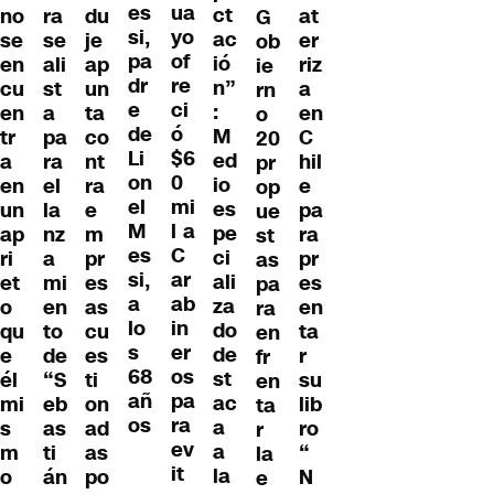
es
ua
ct
no
ra
at
du
G
si,
yo
ac
se
se
er
je
ob
pa
of
ió
en
ali
riz
ap
ie
dr
re
n”
cu
st
a
un
rn
e
ci
:
en
a
en
ta
o
de
ó
M
tr
pa
C
co
20
Li
$6
ed
a
ra
hil
nt
pr
on
0
io
en
el
e
ra
op
el
mi
es
un
la
pa
e
ue
M
l a
pe
ap
nz
ra
m
st
es
C
ci
ri
a
pr
pr
as
si,
ar
ali
et
mi
es
es
pa
a
ab
za
o
en
en
as
ra
lo
in
do
qu
to
ta
cu
en
s
er
de
e
de
r
es
fr
68
os
st
él
“S
su
ti
en
añ
pa
ac
mi
eb
lib
on
ta
os
ra
a
s
as
ro
ad
r
ev
a
m
ti
“
as
la
it
la
o
án
N
po
e