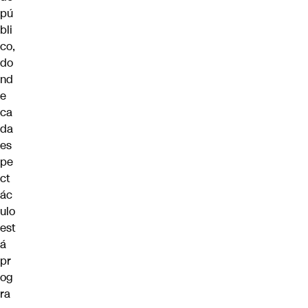
pú
bli
co,
do
nd
e
ca
da
es
pe
ct
ác
ulo
est
á
pr
og
ra