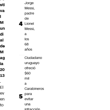
Jorge
sti
Messi,
va
padre
l
de
M
Lionel
un
Messi,
di
a
los
al
68
de
años
M
ag
Ciudadano
uruguayo
ia
ofreció
20
$60
13
mil
.
a
El
Carabineros
ev
para
en
evitar
una
to
infracción