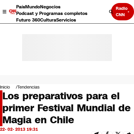
País
Mundo
Negocios
Radio
Podcast y Programas completos
CNN
Futuro 360
Cultura
Servicios
País
Mundo
Negocios
Inicio
Tendencias
Los preparativos para el
Deportes
Programas completos
primer Festival Mundial de
Cultura
Servicios
Magia en Chile
Bits
CNN Data
22- 02- 2013 19:31
CNN tiempo