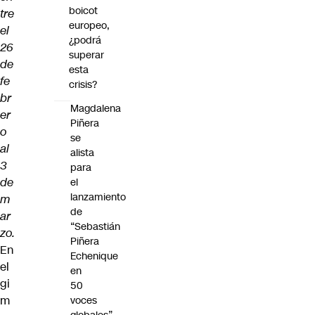
boicot
tre
europeo,
el
¿podrá
26
superar
de
esta
fe
crisis?
br
Magdalena
er
Piñera
o
se
al
alista
3
para
de
el
lanzamiento
m
de
ar
“Sebastián
zo.
Piñera
En
Echenique
el
en
gi
50
m
voces