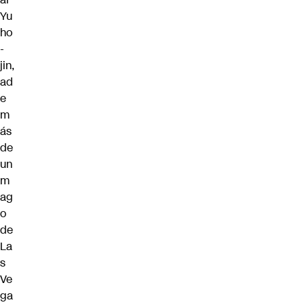
Yu
ho
-
jin,
ad
e
m
ás
de
un
m
ag
o
de
La
s
Ve
ga