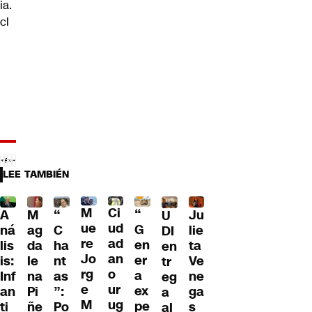
ia.
cl
LEE TAMBIÉN
M
Ci
“
A
M
Ju
“
U
ue
ud
G
ná
ag
lie
C
DI
re
ad
en
lis
da
ta
ha
en
Jo
an
er
is:
le
Ve
nt
tr
rg
o
a
Inf
na
ne
as
eg
e
ur
ex
an
Pi
ga
”:
a
M
ug
pe
ti
ñe
s
Po
al