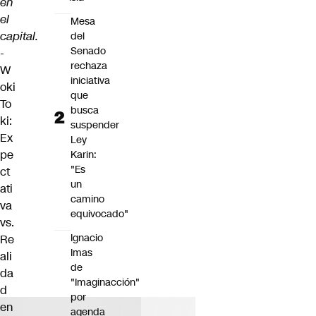
en
el
Mesa
capital.
del
Senado
-
rechaza
W
iniciativa
oki
que
To
busca
ki:
suspender
Ex
Ley
pe
Karin:
"Es
ct
un
ati
camino
va
equivocado"
vs.
Ignacio
Re
Imas
ali
de
da
"Imaginacción"
d
por
en
agenda