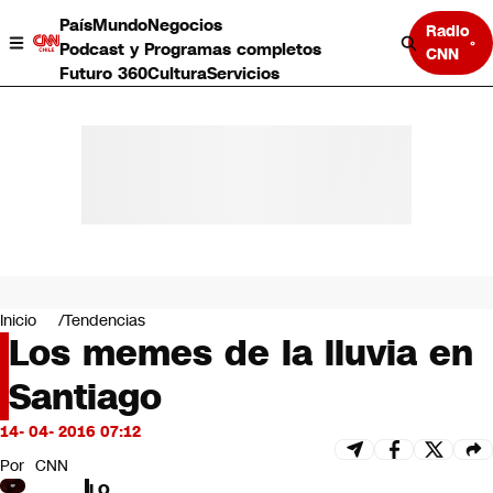
País
Mundo
Negocios
Radio
Podcast y Programas completos
CNN
Futuro 360
Cultura
Servicios
País
Mundo
Negocios
Inicio
Tendencias
Los memes de la lluvia en
Deportes
Programas completos
Santiago
Cultura
Servicios
14- 04- 2016 07:12
Bits
CNN Data
Por
CNN
CNN tiempo
LO