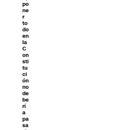
po
ne
r
to
do
en
la
C
on
sti
tu
ci
ón
no
de
be
rí
a
pa
sa