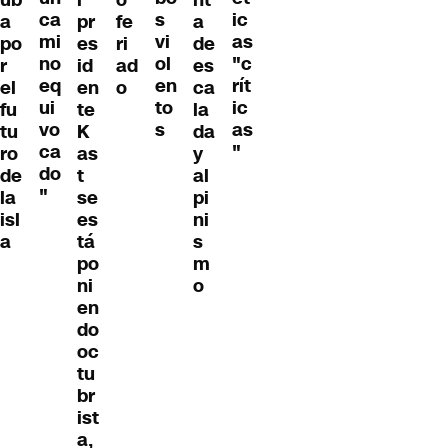
ub
l
nt
o
s
ca
ic
a
pr
a
fe
vi
mi
as
po
es
de
ri
ol
no
"c
r
id
es
ad
en
eq
rít
el
en
ca
o
to
ui
ic
fu
te
la
s
vo
as
tu
K
da
ca
"
ro
as
y
do
de
t
al
"
la
se
pi
isl
es
ni
a
tá
s
po
m
ni
o
en
do
oc
tu
br
ist
a,