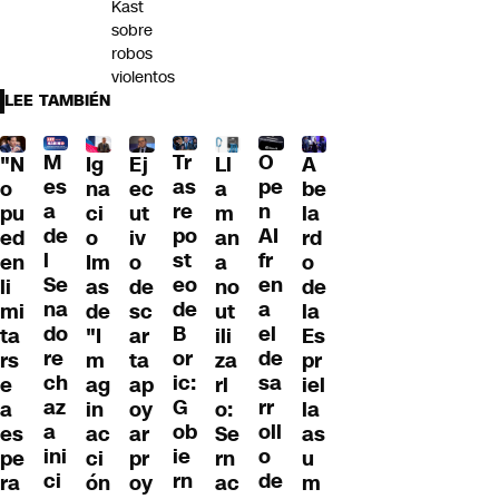
Kast
sobre
robos
violentos
LEE TAMBIÉN
Tr
M
O
"N
Ig
Ll
A
Ej
as
es
pe
o
na
a
be
ec
re
a
n
pu
ci
m
la
ut
po
de
AI
ed
o
an
rd
iv
st
l
fr
en
Im
a
o
o
eo
Se
en
li
as
no
de
de
de
na
a
mi
de
ut
la
sc
B
do
el
ta
"I
ili
Es
ar
or
re
de
rs
m
za
pr
ta
ic:
ch
sa
e
ag
rl
iel
ap
G
az
rr
a
in
o:
la
oy
ob
a
oll
es
ac
Se
as
ar
ie
ini
o
pe
ci
rn
u
pr
rn
ci
de
ra
ón
ac
m
oy