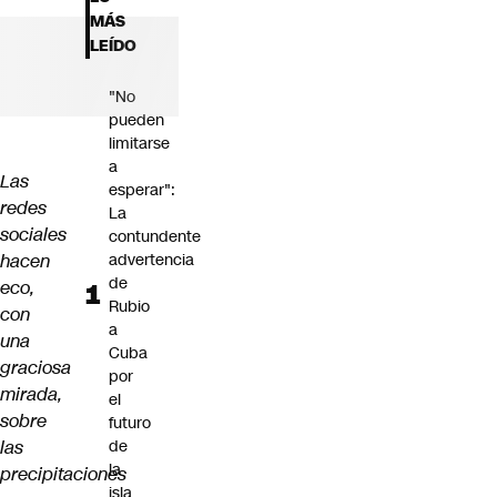
Futuro 360
MÁS
Opinión
LEÍDO
"No
pueden
limitarse
a
Las
esperar":
redes
La
sociales
contundente
hacen
advertencia
de
eco,
Rubio
con
a
una
Cuba
graciosa
por
mirada,
el
sobre
futuro
las
de
la
precipitaciones
isla