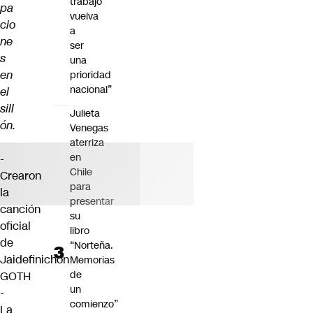
trabajo
pa
vuelva
cio
a
ne
ser
s
una
en
prioridad
nacional”
el
sill
Julieta
ón.
Venegas
aterriza
en
-
Chile
Crearon
para
la
presentar
canción
su
oficial
libro
de
“Norteña.
Jaidefinichon
Memorias
de
GOTH
un
-
comienzo”
La