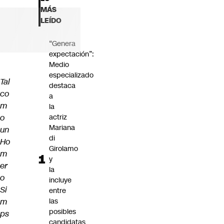
Futuro 360
MÁS
Opinión
LEÍDO
“Genera
expectación”:
Medio
especializado
Tal
destaca
co
a
m
la
o
actriz
Mariana
un
di
Ho
Girolamo
m
y
er
la
o
incluye
Si
entre
m
las
posibles
ps
candidatas