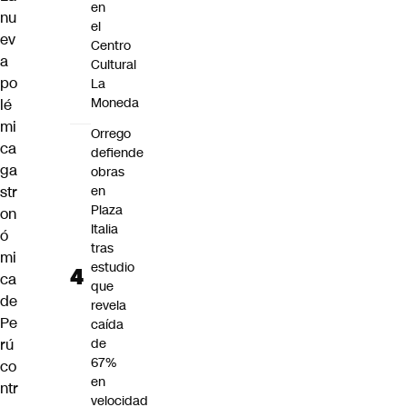
en
nu
el
ev
Centro
a
Cultural
po
La
Moneda
lé
mi
Orrego
ca
defiende
ga
obras
str
en
Plaza
on
Italia
ó
tras
mi
estudio
ca
que
de
revela
Pe
caída
rú
de
67%
co
en
ntr
velocidad