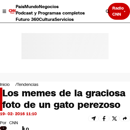
País
Mundo
Negocios
Radio
Podcast y Programas completos
CNN
Futuro 360
Cultura
Servicios
País
Mundo
Negocios
Inicio
Tendencias
Los memes de la graciosa
Deportes
Programas completos
foto de un gato perezoso
Cultura
Servicios
19- 02- 2016 11:10
Bits
CNN Data
Por
CNN
CNN tiempo
LO