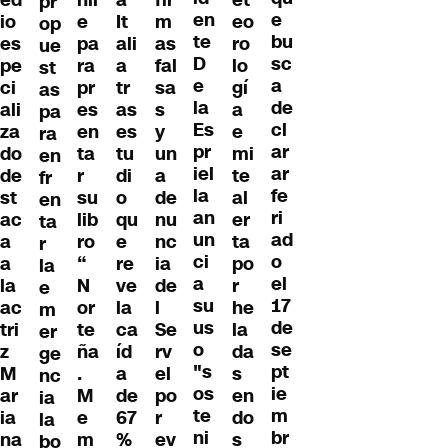
ed
hil
a
fir
et
pr
en
e
io
e
It
m
eo
op
te
bu
es
pa
ali
as
ro
ue
D
sc
pe
ra
a
fal
lo
st
e
a
ci
pr
tr
sa
gí
as
la
de
ali
es
as
s
a
pa
Es
cl
za
en
es
y
e
ra
pr
ar
do
ta
tu
un
mi
en
iel
ar
de
r
di
a
te
fr
la
fe
st
su
o
de
al
en
an
ri
ac
lib
qu
nu
er
ta
un
ad
a
ro
e
nc
ta
r
ci
o
a
“
re
ia
po
la
a
el
la
N
ve
de
r
e
su
17
ac
or
la
l
he
m
us
de
tri
te
ca
Se
la
er
o
se
z
ña
íd
rv
da
ge
"s
pt
M
.
a
el
s
nc
os
ie
ar
M
de
po
en
ia
te
m
ia
e
67
r
do
la
ni
br
na
m
%
ev
s
bo