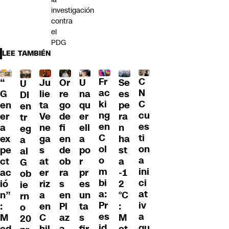
investigación
contra
el
PDG
LEE TAMBIÉN
Fr
C
“
Ju
Or
U
Se
U
ac
N
G
lie
re
na
es
DI
ki
C
en
ta
go
qu
pe
en
ng
cu
er
Ve
de
er
ra
tr
en
es
a
ne
fi
ell
n
eg
C
ti
ex
ga
en
a
ha
a
ol
on
pe
s
de
po
st
al
o
a
ct
at
ob
r
a
G
m
ini
ac
er
ra
pr
-1
ob
bi
ci
ió
riz
s
es
2
ie
a:
at
n”
a
en
un
°C
rn
Pr
iv
:
en
Pl
ta
:
o
es
a
M
C
az
s
M
20
id
qu