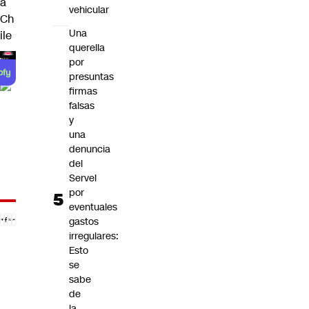
a
vehicular
Ch
Una
ile
querella
por
presuntas
firmas
falsas
y
una
denuncia
del
Servel
por
eventuales
gastos
irregulares:
Esto
se
sabe
de
la