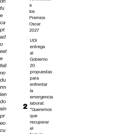
on
a
fu
los
e
Premios
ca
Oscar
pt
2027
ad
UDI
o
entrega
est
al
e
Gobierno
feli
20
propuestas
no
para
du
enfrentar
rm
la
ien
emergencia
do
laboral:
sin
“Queremos
pr
que
recuperar
eo
el
cu