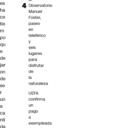
es
Observatorio
ha
Manuel
ce
Foster,
tie
paseo
en
m
teleférico
po
y
qu
seis
e
lugares
de
para
jar
disfrutar
on
de
la
de
naturaleza
se
r
UEFA
un
confirma
un
a
pago
ca
a
nti
exempleada
da