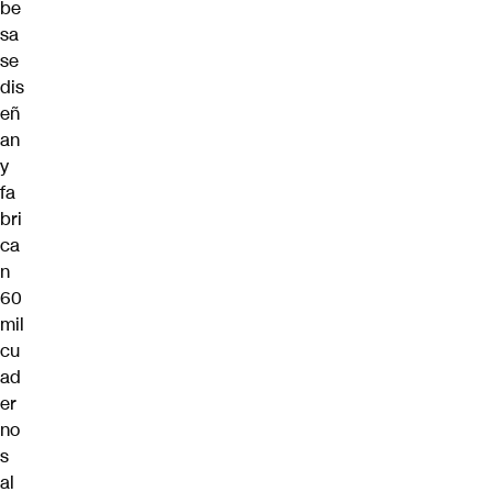
be
sa
se
dis
eñ
an
y
fa
bri
ca
n
60
mil
cu
ad
er
no
s
al