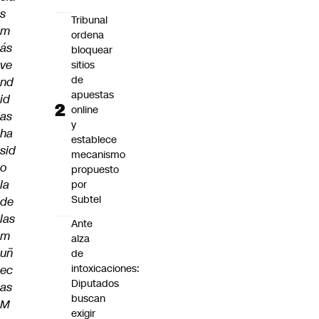
s
Tribunal
m
ordena
ás
bloquear
ve
sitios
de
nd
apuestas
id
online
as
y
ha
establece
sid
mecanismo
o
propuesto
la
por
Subtel
de
las
Ante
m
alza
uñ
de
intoxicaciones:
ec
Diputados
as
buscan
M
exigir