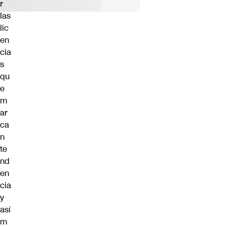
r
las
lic
en
cia
s
qu
e
m
ar
ca
n
te
nd
en
cia
y
así
m