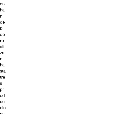
en
ha
n
de
bi
do
re
ali
za
r
ha
sta
tre
s
pr
od
uc
cio
ne