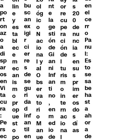
bu
a
en
nt
lin
ol
or
s
sc
po
el
e
e
óg
re
20
an
rt
ce
la
y
ic
cu
0
ex
on
rr
ge
es
o
pe
de
igi
az
o
sti
ta
N
ra
nu
r
o
Pa
ón
bl
ac
ci
nc
ci
a
nu
de
ec
io
ón
ia
er
di
l:
Gi
e
na
de
s
re
sp
Es
an
m
l y
l
en
s
ar
to
ni
ec
al
tu
su
de
os
se
Inf
an
O
ris
s
se
en
sa
an
is
bs
m
pr
gu
Vi
be
ti
m
er
o
im
ri
ta
ha
no
o
va
in
er
da
cu
st
,
pr
to
te
os
d
ra
a
en
op
ri
rn
do
inf
:
ah
m
ue
o
ac
s
an
Pe
or
ed
st
M
io
dí
til
rs
a
io
o
an
na
as
en
ec
de
de
po
ue
l