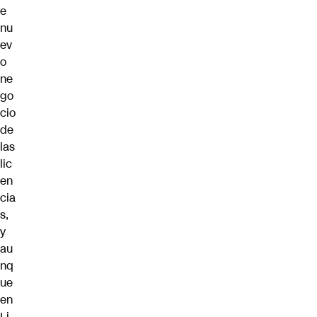
e
nu
ev
o
ne
go
cio
de
las
lic
en
cia
s,
y
au
nq
ue
en
Li