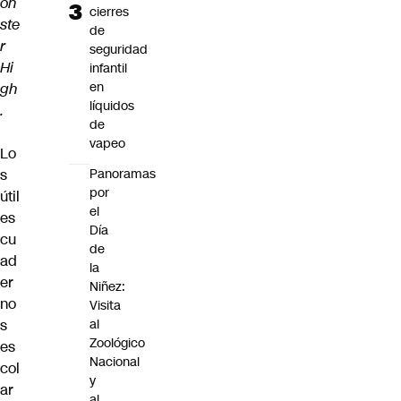
on
cierres
ste
de
r
seguridad
Hi
infantil
en
gh
líquidos
.
de
vapeo
Lo
s
Panoramas
por
útil
el
es
Día
cu
de
ad
la
er
Niñez:
no
Visita
s
al
Zoológico
es
Nacional
col
y
ar
al