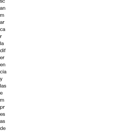
sc
an
m
ar
ca
r
la
dif
er
en
cia
y
las
e
m
pr
es
as
de