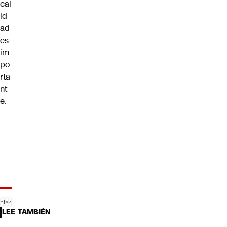
cal
id
ad
es
im
po
rta
nt
e.
LEE TAMBIÉN