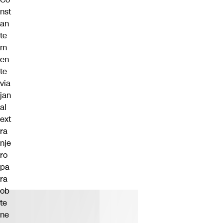
nst
an
te
m
en
te
via
jan
al
ext
ra
nje
ro
pa
ra
ob
te
ne