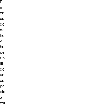
El
m
er
ca
do
de
ho
y
ha
pe
rm
iti
do
un
es
pa
cio
a
est