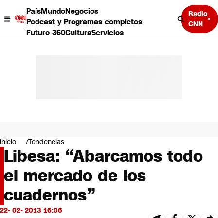
País
Mundo
Negocios
Radio
Podcast y Programas completos
CNN
Futuro 360
Cultura
Servicios
País
Mundo
Negocios
Inicio
Tendencias
Libesa: “Abarcamos todo
Deportes
Programas completos
el mercado de los
Cultura
Servicios
cuadernos”
Bits
CNN Data
22- 02- 2013 16:06
CNN tiempo