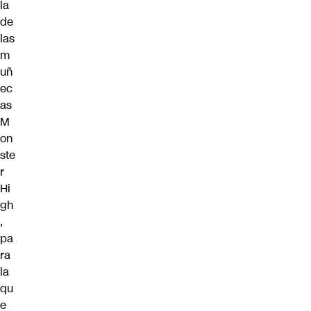
la
de
las
m
uñ
ec
as
M
on
ste
r
Hi
gh
,
pa
ra
la
qu
e