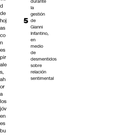
durante
d
la
de
gestión
hoj
de
Gianni
as
Infantino,
co
en
n
medio
es
de
pir
desmentidos
ale
sobre
s,
relación
sentimental
ah
or
a
los
jóv
en
es
bu