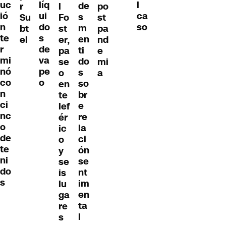
líq
uc
l
de
r
l
po
ui
ió
ca
s
Su
Fo
st
do
n
so
m
bt
st
pa
s
te
en
el
er,
nd
de
r
ti
pa
e
va
mi
do
se
mi
pe
nó
s
o
a
o
co
so
en
n
br
te
ci
e
lef
nc
re
ér
o
la
ic
de
ci
o
te
ón
y
ni
se
se
do
nt
is
s
im
lu
en
ga
ta
re
l
s