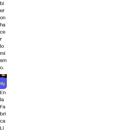
bi
er
on
ha
ce
r
lo
mi
sm
o.
En
la
Fa
bri
ca
Li