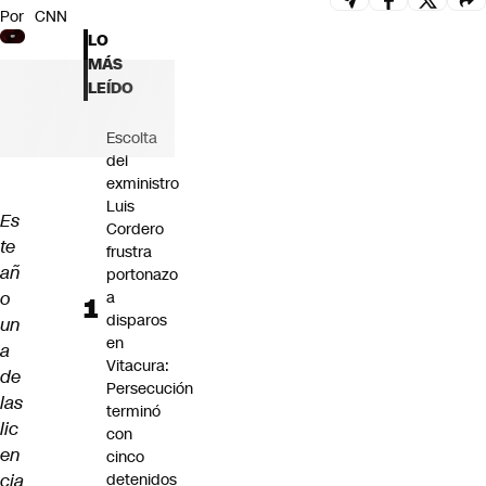
Por
CNN
Futuro 360
LO
Opinión
MÁS
LEÍDO
Escolta
del
exministro
Luis
Es
Cordero
te
frustra
añ
portonazo
o
a
disparos
un
en
a
Vitacura:
de
Persecución
las
terminó
lic
con
en
cinco
cia
detenidos