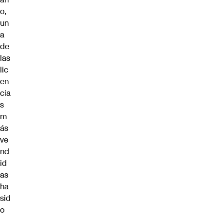
o,
un
a
de
las
lic
en
cia
s
m
ás
ve
nd
id
as
ha
sid
o