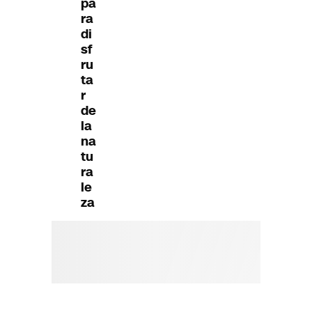
pa
ra
di
sf
ru
ta
r
de
la
na
tu
ra
le
za