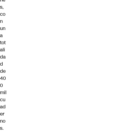
s,
co
n
un
a
tot
ali
da
d
de
40
0
mil
cu
ad
er
no
s.