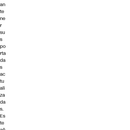
an
te
ne
r
su
s
po
rta
da
s
ac
tu
ali
za
da
s.
Es
te
añ