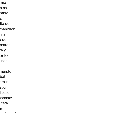
irma
e ha
istido
a
alta de
manidad"
n la
ja de
rnarda
ra y
te las
íticas
rnando
bat
bre la
stión
l caso
sponde:
l está
uy