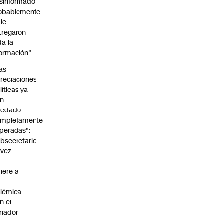
sinformado,
obablemente
 le
tregaron
da la
formación"
as
reciaciones
líticas ya
an
uedado
ompletamente
peradas":
bsecretario
avez
fiere a
lémica
n el
nador