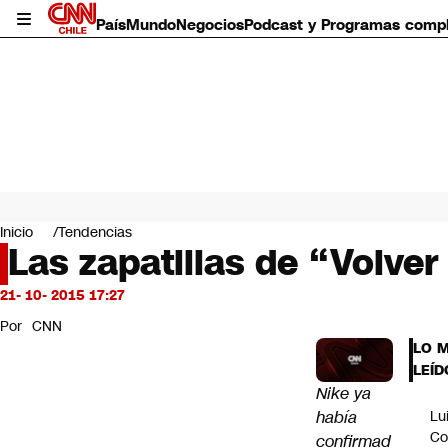
País
Mundo
Negocios
Podcast y Programas comp
País
Mundo
Inicio
Tendencias
Negocios
Las zapatillas de “Volver
Deportes
Programas completos
21- 10- 2015 17:27
Cultura
Por
CNN
Servicios
LO 
Bits
LEÍD
CNN Data
Nike ya
CNN tiempo
había
Lu
Futuro 360
Co
confirmad
Opinión