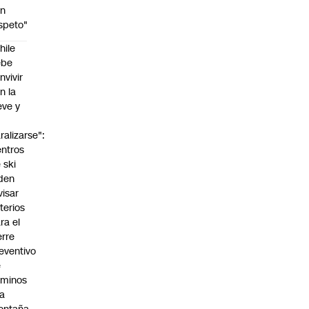
on
speto"
hile
ebe
nvivir
n la
eve y
o
ralizarse":
ntros
 ski
den
visar
iterios
ra el
erre
eventivo
e
aminos
la