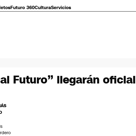
letos
Futuro 360
Cultura
Servicios
 al Futuro” llegarán ofici
MÁS
O
is
rdero