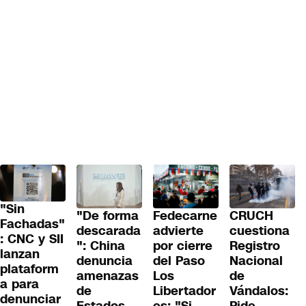
"Sin
"De forma
Fedecarne
CRUCH
Fachadas"
descarada
advierte
cuestiona
: CNC y SII
": China
por cierre
Registro
lanzan
denuncia
del Paso
Nacional
plataform
amenazas
Los
de
a para
de
Libertador
Vándalos:
denunciar