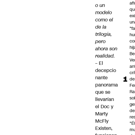
af
o un
qu
modelo
ex
como el
un
de la
"f
trilogía,
hu
pero
co
hi
ahora son
Be
realidad.
Ve
–
El
an
decepcio
cr
nante
de
panorama
Fe
que se
Ra
so
llevarían
ge
el Doc y
de
Marty
re
McFly
"É
Existen,
m