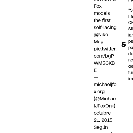
m
Fox
"S
models
Fa
the first
C
self-lacing
SII
@Nike
la
pl
Mag
pa
pic.twitter.
de
com/bgP
ne
WM5CKB
d
E
fu
—
ir
michaeljfo
x.org
(@Michae
lJFoxOrg)
octubre
21, 2015
Según