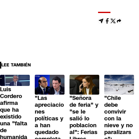
LEE TAMBIÉN
Luis
Cordero
"Las
"Señora
"Chile
afirma
apreciacio
de feria" y
debe
que ha
nes
"se le
convivir
existido
políticas y
salió lo
con la
una "falta
a han
poblacion
nieve y no
de
quedado
al": Ferias
paralizars
humanida