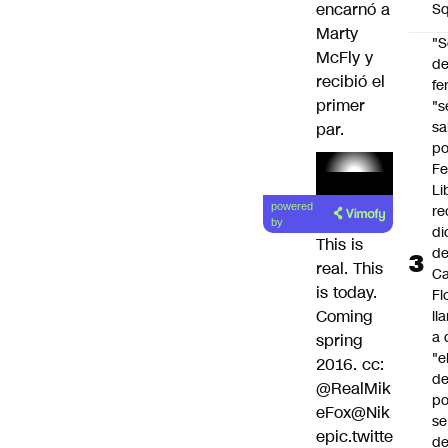
encarnó a
Sq
Marty
"S
McFly y
d
recibió el
fe
primer
"s
sa
par.
po
Fe
Li
Lea el
powered
re
artículo
by
di
This is
d
real. This
Ca
is today.
Fl
Coming
ll
a 
spring
"e
2016. cc:
d
@RealMik
po
eFox
@Nik
se
e
pic.twitte
de