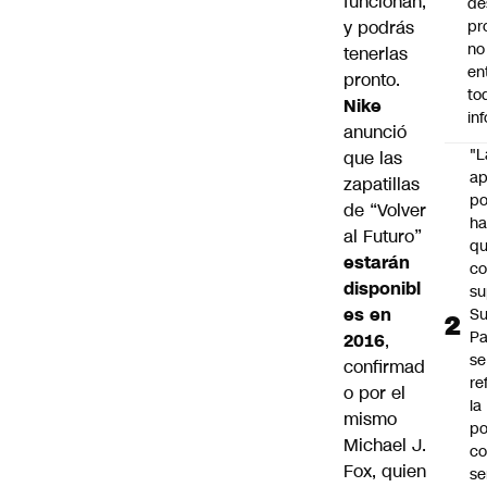
funcionan,
de
y podrás
pr
no
tenerlas
en
pronto.
to
Nike
in
anunció
"L
que las
ap
zapatillas
po
de “Volver
h
al Futuro”
q
estarán
c
disponibl
su
es en
Su
P
2016
,
se
confirmad
re
o por el
la
mismo
po
Michael J.
co
Fox, quien
se