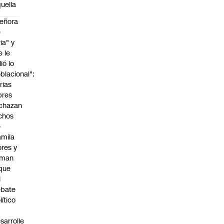
uella
eñora
e
ria" y
e le
lió lo
blacional":
rias
bres
chazan
chos
e
mila
ores y
aman
que
l
ebate
lítico
sarrolle