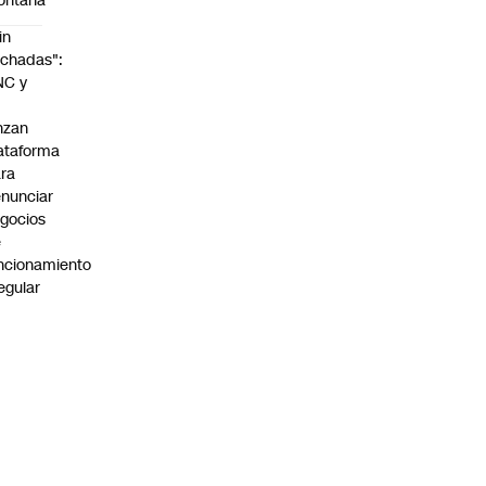
ontaña
in
chadas":
NC y
nzan
ataforma
ra
nunciar
gocios
e
ncionamiento
regular