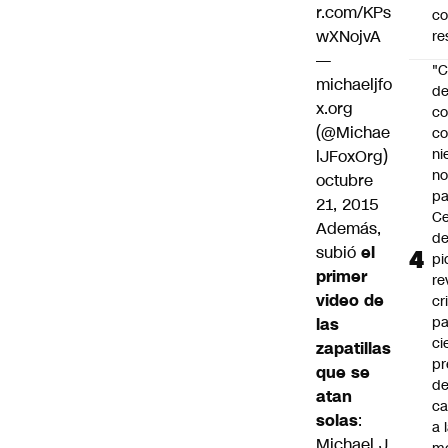
r.com/KPs
c
wXNojvA
re
—
"C
michaeljfo
d
x.org
co
(@Michae
co
ni
lJFoxOrg)
n
octubre
pa
21, 2015
Ce
Además,
de
subió
el
pi
primer
re
video de
cr
pa
las
ci
zapatillas
pr
que se
d
atan
c
solas
:
a 
Michael J.