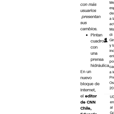
Me
con más
es
usuarios
de
presentan
a l
sus
ac
cambios.
Ma
Pintan
di
Gi
cuadros
y l
con
in
una
en
prensa
po
hidráulica
ca
En un
a 
nuevo
Pr
Os
bloque de
20
Internet,
el
editor
UD
de CNN
en
al
Chile,
Go