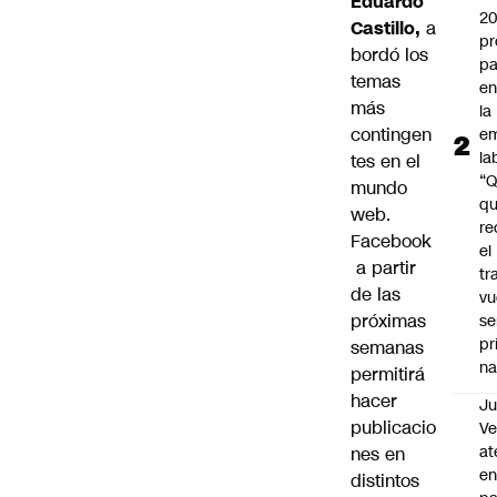
Eduardo
2
Castillo,
a
pr
bordó los
pa
temas
en
más
la
contingen
em
la
tes en el
“
mundo
q
web.
re
Facebook
el
a partir
tr
de las
vu
próximas
se
pr
semanas
na
permitirá
hacer
Ju
publicacio
V
at
nes en
en
distintos