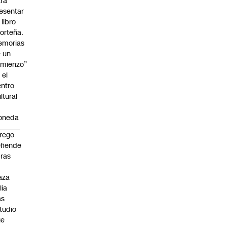
ra
esentar
 libro
orteña.
emorias
 un
mienzo”
 el
ntro
ltural
a
oneda
rego
fiende
ras
n
aza
lia
as
tudio
ue