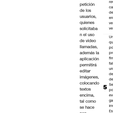
re
petición
ca
de los
d
usuarios,
e
quienes
ve
solicitaba
ve
n el uso
U
de video
qu
llamadas,
po
además la
pr
fi
aplicación
fa
permitirá
u
editar
de
imágenes,
de
colocando
Se
textos
po
encima,
ev
ga
tal como
ir
se hace
Es