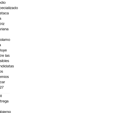
dio
pecializado
staca
a
triz
riana
rolamo
a
cluye
tre las
sibles
ndidatas
los
emios
car
27
I
trega
bierno