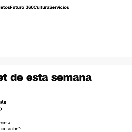
letos
Futuro 360
Cultura
Servicios
et de esta semana
MÁS
O
enera
pectación”: