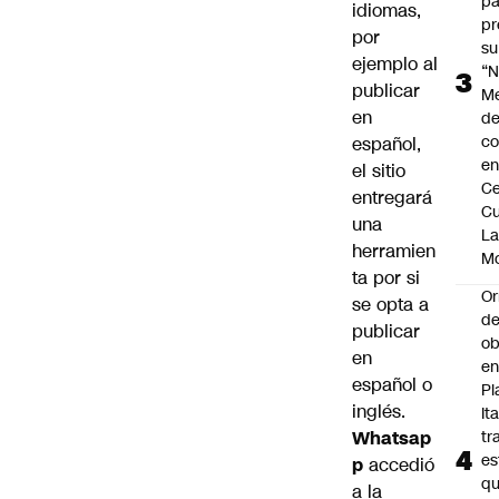
pa
idiomas,
pr
por
su
ejemplo al
“N
publicar
M
en
de
co
español,
en
el sitio
Ce
entregará
Cu
una
L
herramien
M
ta por si
Or
se opta a
de
publicar
ob
en
e
español o
Pl
inglés.
Ita
Whatsap
tr
es
p
accedió
q
a la