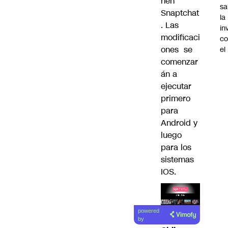
nen
sa
Snaptchat
la
. Las
in
modificaci
co
ones se
el
comenzar
án a
ejecutar
primero
para
Android y
luego
para los
sistemas
IOS.
Lea el
powered
artículo
by