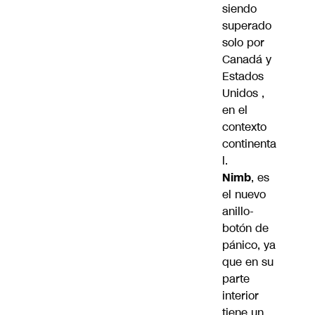
siendo
superado
solo por
Canadá y
Estados
Unidos ,
en el
contexto
continenta
l.
Nimb
, es
el nuevo
anillo-
botón de
pánico, ya
que en su
parte
interior
tiene un