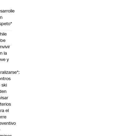
sarrolle
on
speto"
hile
ebe
nvivir
n la
eve y
o
ralizarse":
ntros
 ski
den
visar
iterios
ra el
erre
eventivo
e