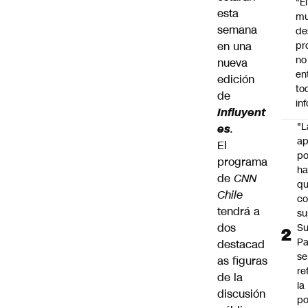
"É
esta
m
semana
de
en una
pr
no
nueva
en
edición
to
de
in
Influyent
"L
es
.
ap
El
po
programa
h
de
CNN
q
Chile
c
tendrá a
su
dos
Su
P
destacad
se
as figuras
re
de la
la
discusión
po