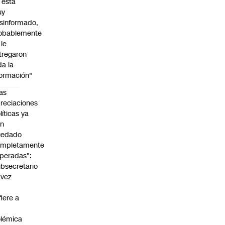
l está
uy
sinformado,
obablemente
 le
tregaron
da la
formación"
as
reciaciones
líticas ya
an
uedado
ompletamente
peradas":
bsecretario
avez
fiere a
lémica