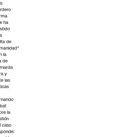
is
rdero
irma
e ha
istido
a
alta de
manidad"
n la
ja de
rnarda
ra y
te las
íticas
rnando
bat
bre la
stión
l caso
sponde: