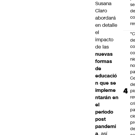
Susana
se
Claro
de
c
abordará
re
en detalle
el
"C
impacto
d
de las
co
co
nuevas
ni
formas
n
de
pa
educació
Ce
n que se
de
impleme
pi
ntarán en
re
cr
el
pa
periodo
ci
post
pr
pandemi
d
a
, así