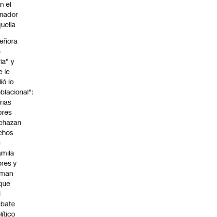
n el
nador
uella
eñora
e
ria" y
e le
lió lo
blacional":
rias
bres
chazan
chos
e
mila
ores y
aman
que
l
ebate
lítico