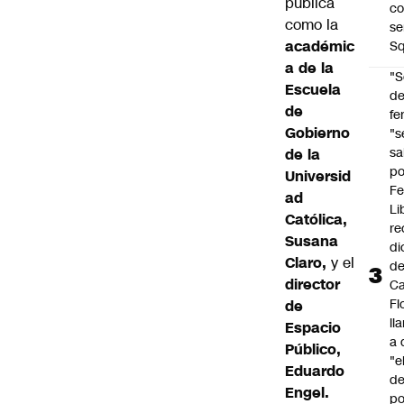
pública
co
como la
se
académic
Sq
a de la
"S
Escuela
d
de
fe
Gobierno
"s
sa
de la
po
Universid
Fe
ad
Li
Católica,
re
Susana
di
Claro,
y el
d
director
Ca
Fl
de
ll
Espacio
a 
Público,
"e
Eduardo
d
Engel.
po