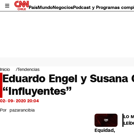
País
Mundo
Negocios
Podcast y Programas comp
País
Mundo
Inicio
Tendencias
Negocios
Eduardo Engel y Susana C
Deportes
“Influyentes”
Programas completos
Cultura
Servicios
02- 09- 2020 20:04
Bits
Por
pazarancibia
CNN Data
LO 
CNN tiempo
LEÍD
Futuro 360
Equidad,
Opinión