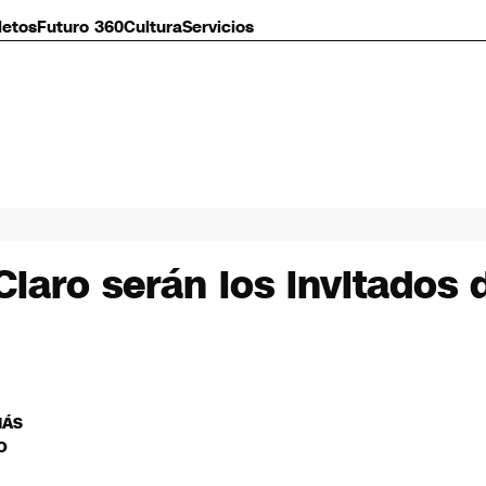
letos
Futuro 360
Cultura
Servicios
laro serán los invitados 
MÁS
O