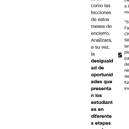
c
como las
a 
lecciones
m
de estos
"S
meses de
Fa
encierro.
C
Analizará,
SII
la
a su vez,
pl
la
pa
desiguald
de
ad de
ne
oportunid
d
ades que
fu
presenta
ir
n los
estudiant
es en
diferente
s etapas