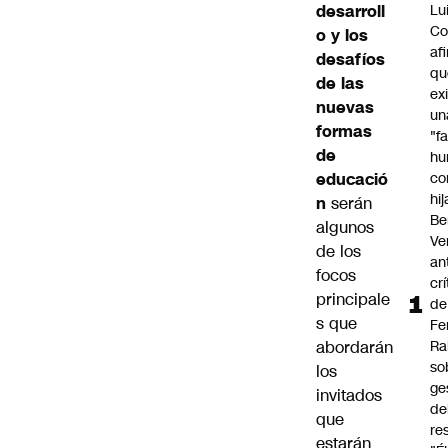
desarroll
Lu
Co
o y los
af
desafíos
qu
de las
ex
nuevas
un
formas
"f
de
hu
educació
co
hi
n
serán
Be
algunos
Ve
de los
an
focos
cr
principale
de
s que
Fe
abordarán
Ra
so
los
ge
invitados
de
que
re
estarán