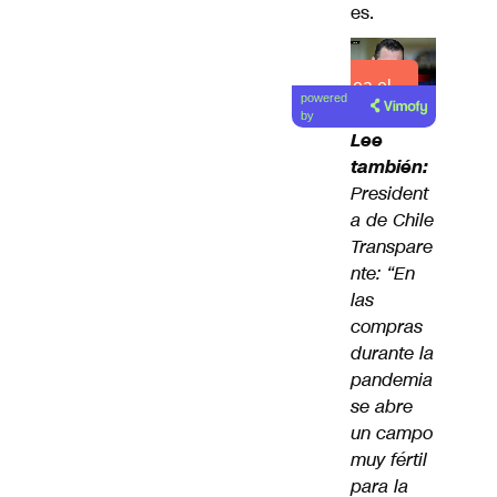
es.
Lea el
powered
artículo
by
Lee
también:
President
a de Chile
Transpare
nte: “En
las
compras
durante la
pandemia
se abre
un campo
muy fértil
para la