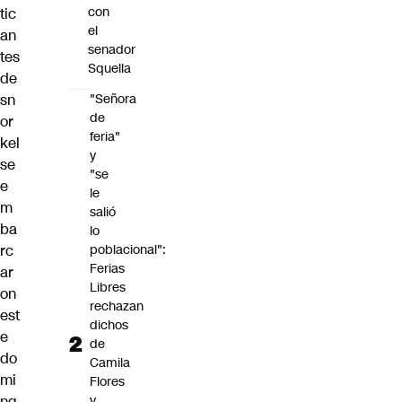
con
tic
el
an
senador
tes
Squella
de
sn
"Señora
de
or
feria"
kel
y
se
"se
e
le
m
salió
ba
lo
rc
poblacional":
Ferias
ar
Libres
on
rechazan
est
dichos
e
de
do
Camila
mi
Flores
ng
y