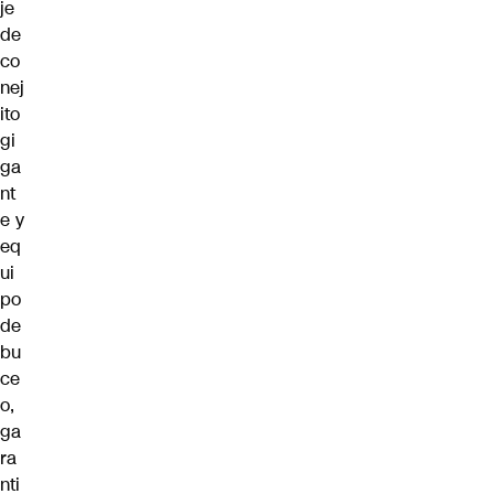
je
de
co
nej
ito
gi
ga
nt
e y
eq
ui
po
de
bu
ce
o,
ga
ra
nti