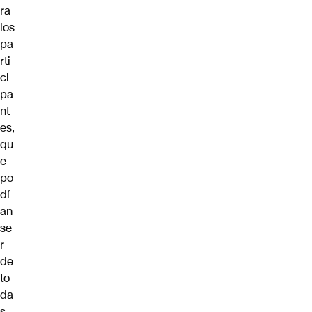
ra
los
pa
rti
ci
pa
nt
es,
qu
e
po
dí
an
se
r
de
to
da
s