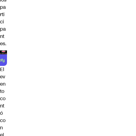
pa
rti
ci
pa
nt
es.
El
ev
en
to
co
nt
ó
co
n
el