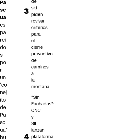
de
Pa
ski
sc
piden
ua
revisar
es
criterios
pa
para
rci
el
do
cierre
preventivo
s
de
po
caminos
r
a
un
la
‘co
montaña
nej
"Sin
ito
Fachadas":
de
CNC
Pa
y
sc
SII
ua’
lanzan
plataforma
bu