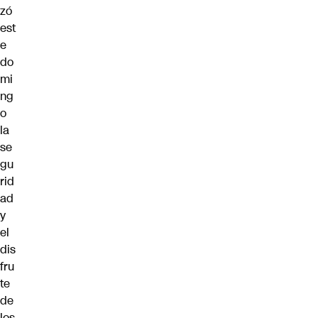
zó
est
e
do
mi
ng
o
la
se
gu
rid
ad
y
el
dis
fru
te
de
los