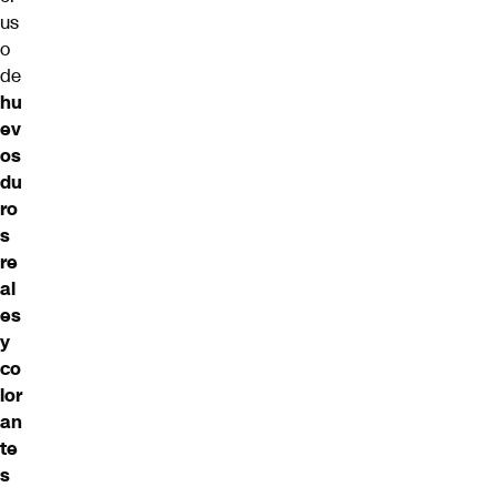
us
o
de
hu
ev
os
du
ro
s
re
al
es
y
co
lor
an
te
s