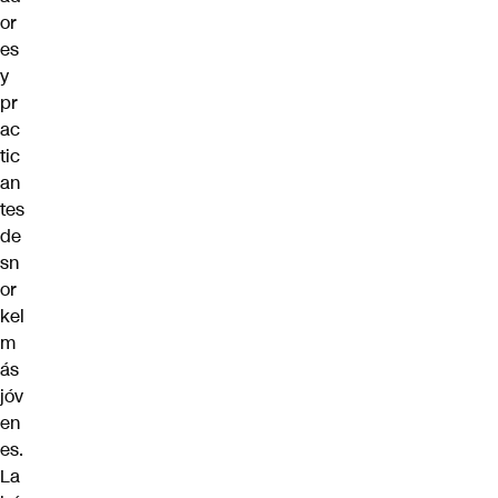
or
es
y
pr
ac
tic
an
tes
de
sn
or
kel
m
ás
jóv
en
es.
La