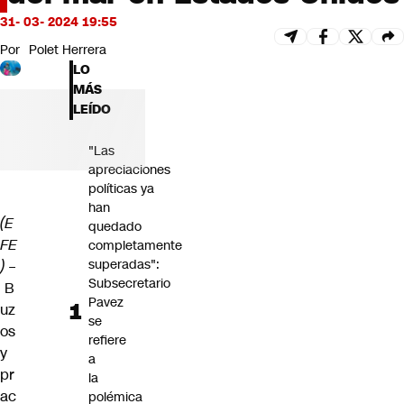
Futuro 360
31- 03- 2024 19:55
Opinión
Por
Polet Herrera
LO
MÁS
LEÍDO
"Las
apreciaciones
políticas ya
han
(E
quedado
FE
completamente
superadas":
)
–
Subsecretario
B
Pavez
uz
se
os
refiere
y
a
pr
la
ac
polémica