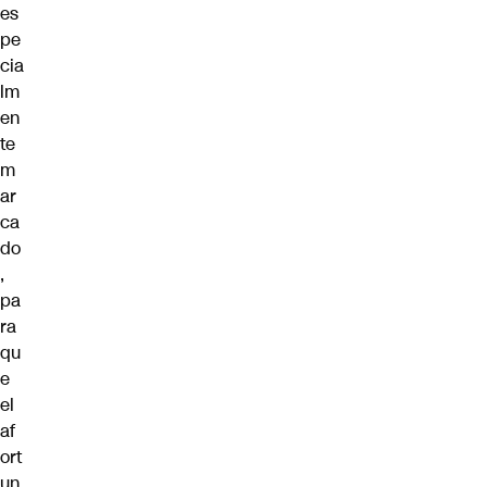
es
pe
cia
lm
en
te
m
ar
ca
do
,
pa
ra
qu
e
el
af
ort
un