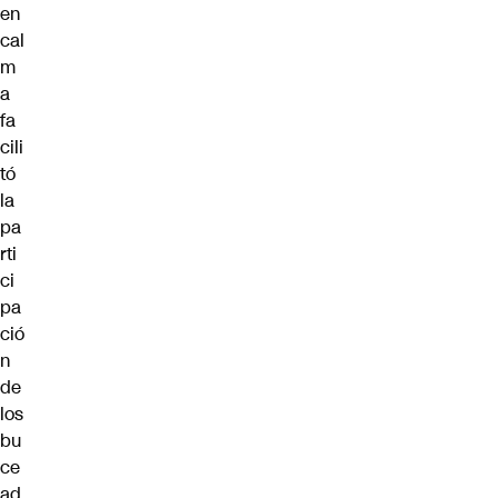
en
cal
m
a
fa
cili
tó
la
pa
rti
ci
pa
ció
n
de
los
bu
ce
ad