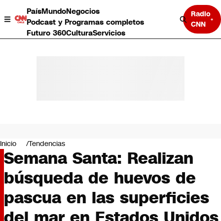
País
Mundo
Negocios
Radio
Podcast y Programas completos
CNN
Futuro 360
Cultura
Servicios
País
Mundo
Negocios
Inicio
Tendencias
Semana Santa: Realizan
Deportes
Programas completos
búsqueda de huevos de
Cultura
Servicios
pascua en las superficies
Bits
CNN Data
del mar en Estados Unidos
CNN tiempo