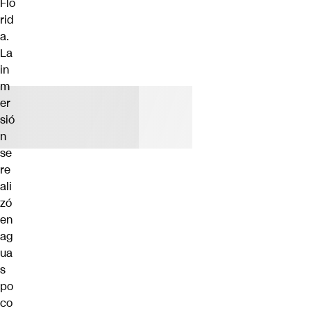
Flo
rid
a.
La
in
m
er
sió
n
se
re
ali
zó
en
ag
ua
s
po
co