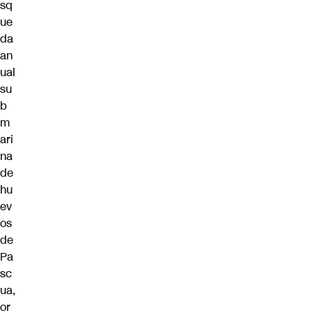
sq
ue
da
an
ual
su
b
m
ari
na
de
hu
ev
os
de
Pa
sc
ua,
or