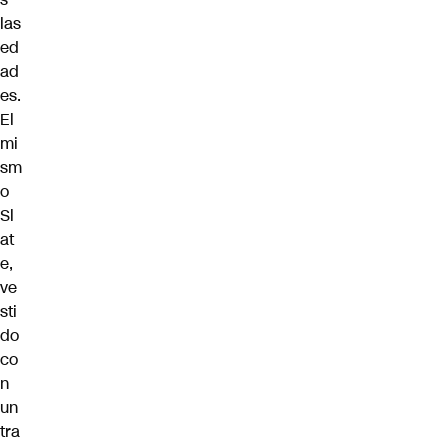
las
ed
ad
es.
El
mi
sm
o
Sl
at
e,
ve
sti
do
co
n
un
tra