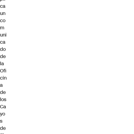
ca
un
co
m
uni
ca
do
de
la
Ofi
cin
a
de
los
Ca
yo
s
de