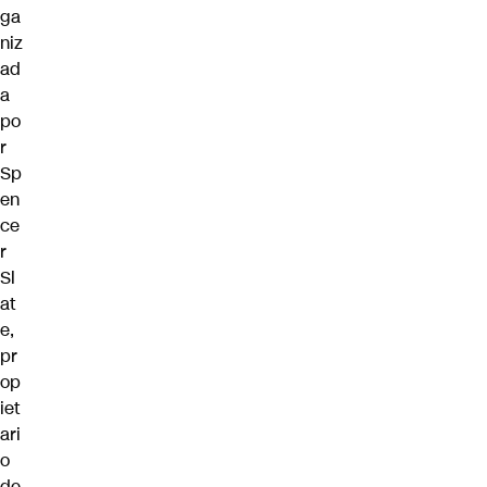
ga
niz
ad
a
po
r
Sp
en
ce
r
Sl
at
e,
pr
op
iet
ari
o
de