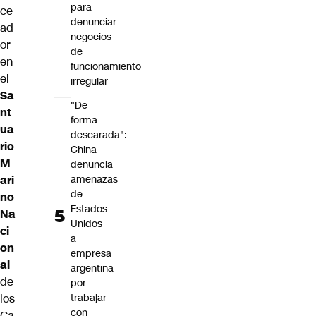
para
ce
denunciar
ad
negocios
or
de
en
funcionamiento
el
irregular
Sa
"De
nt
forma
ua
descarada":
rio
China
M
denuncia
ari
amenazas
de
no
Estados
Na
Unidos
ci
a
on
empresa
al
argentina
de
por
los
trabajar
con
Ca