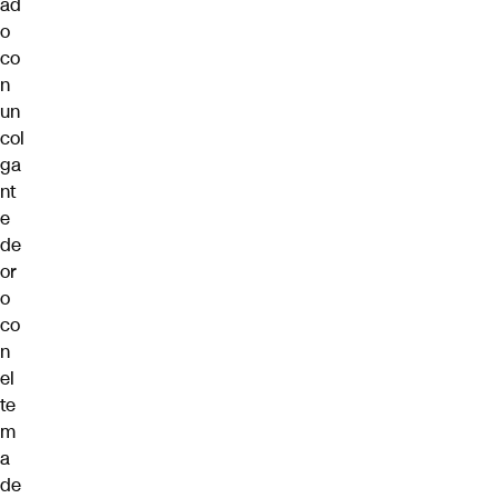
ad
o
co
n
un
col
ga
nt
e
de
or
o
co
n
el
te
m
a
de