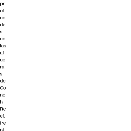
pr
of
un
da
s
en
las
af
ue
ra
s
de
Co
nc
h
Re
ef,
fre
nt