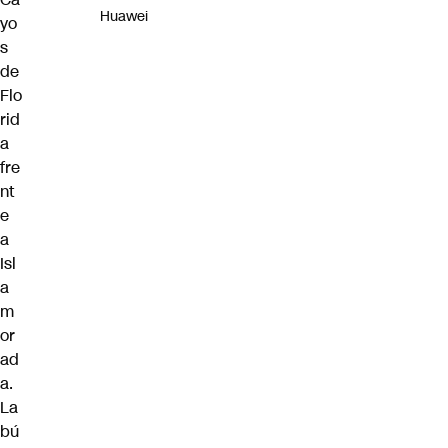
Huawei
yo
s
de
Flo
rid
a
fre
nt
e
a
Isl
a
m
or
ad
a.
La
bú