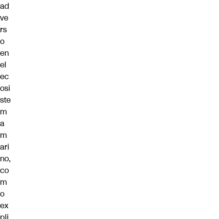
ad
ve
rs
o
en
el
ec
osi
ste
m
a
m
ari
no,
co
m
o
ex
pli