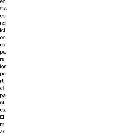
en
tes
co
nd
ici
on
es
pa
ra
los
pa
rti
ci
pa
nt
es.
El
m
ar