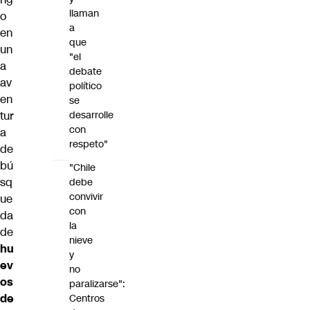
llaman
o
a
en
que
un
"el
a
debate
av
político
en
se
tur
desarrolle
con
a
respeto"
de
bú
"Chile
sq
debe
convivir
ue
con
da
la
de
nieve
hu
y
ev
no
os
paralizarse":
de
Centros