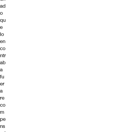
ad
o
qu
e
lo
en
co
ntr
ab
a
fu
er
a
re
co
m
pe
ns