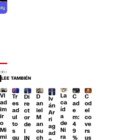
LEE TAMBIÉN
Vl
La
Tr
D
C
C
Di
Iv
ad
ca
es
an
ad
od
re
án
im
íd
ad
iel
e
el
ct
Ar
ir
a
ul
M
m:
co
or
ri
o
de
to
an
4
ve
de
ag
Mi
Ni
s
ou
9
rs
l
ad
mi
ra
qu
ch
%
us
IN