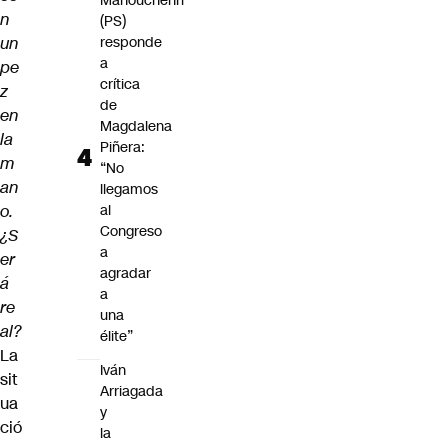
Manouchehri
n
(PS)
un
responde
a
pe
crítica
z
de
en
Magdalena
la
Piñera:
m
“No
an
llegamos
o.
al
Congreso
¿S
a
er
agradar
á
a
re
una
al?
élite”
La
Iván
sit
Arriagada
ua
y
ció
la