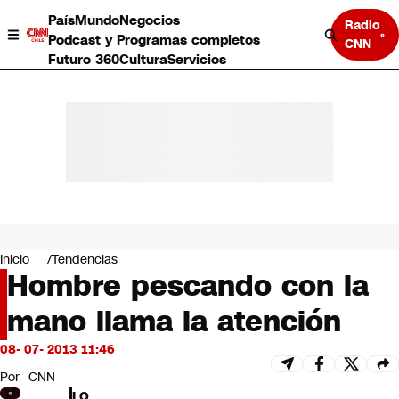
País
Mundo
Negocios
Radio
Podcast y Programas completos
CNN
Futuro 360
Cultura
Servicios
País
Mundo
Negocios
Inicio
Tendencias
Hombre pescando con la
Deportes
Programas completos
mano llama la atención
Cultura
Servicios
08- 07- 2013 11:46
Bits
CNN Data
Por
CNN
CNN tiempo
LO