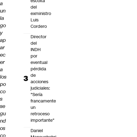
escolta
a
del
un
exministro
la
Luis
go
Cordero
y
Director
ap
del
ar
INDH
ec
por
er
eventual
pérdida
a
de
los
acciones
po
judiciales:
co
"Sería
s
francamente
se
un
gu
retroceso
importante"
nd
os
Daniel
co