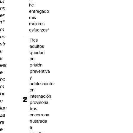
Di
he
nn
entregado
er
mis
1”
mejores
m
esfuerzos"
ue
Tres
str
adultos
a
quedan
a
en
est
prisión
preventiva
e
y
ho
adolescente
m
en
br
internación
e
provisoria
lan
tras
za
encerrona
frustrada
rs
a
e