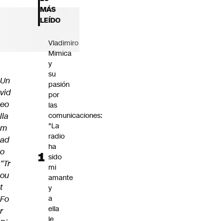
Futuro 360
MÁS
Opinión
LEÍDO
Vladimiro
Mimica
y
su
Un
pasión
vid
por
eo
las
lla
comunicaciones:
"La
m
radio
ad
ha
o
sido
“Tr
mi
ou
amante
t
y
Fo
a
ella
r
le