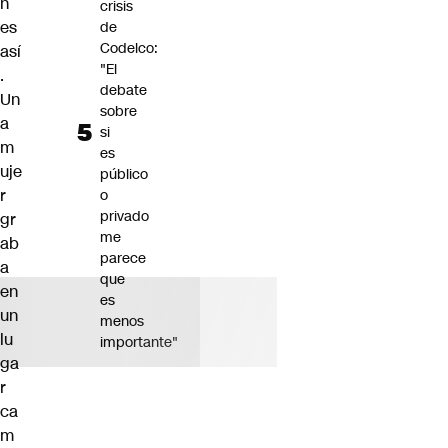
n
crisis
es
de
Codelco:
así
"El
.
debate
Un
sobre
a
si
m
es
uje
público
r
o
privado
gr
me
ab
parece
a
que
en
es
un
menos
lu
importante"
ga
r
ca
m