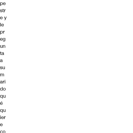
pe
str
e y
le
pr
eg
un
ta
a
su
m
ari
do
qu
é
qu
ier
e
co