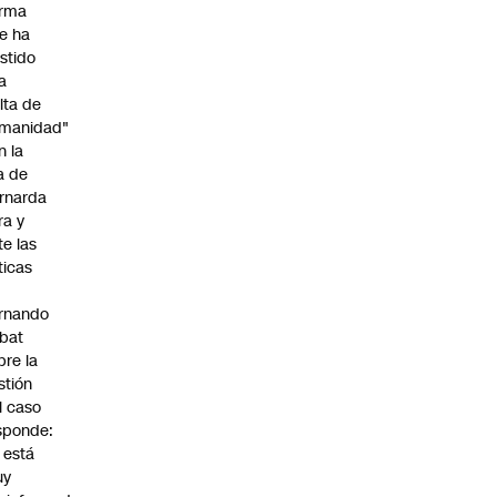
irma
e ha
istido
a
alta de
manidad"
n la
ja de
rnarda
ra y
te las
íticas
rnando
bat
bre la
stión
l caso
sponde:
l está
uy