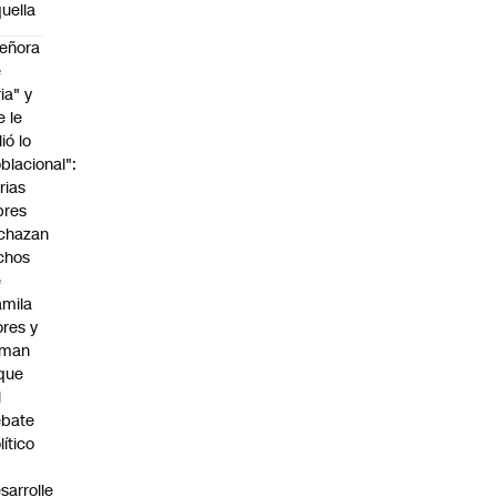
uella
eñora
e
ria" y
e le
lió lo
blacional":
rias
bres
chazan
chos
e
mila
ores y
aman
que
l
ebate
lítico
sarrolle