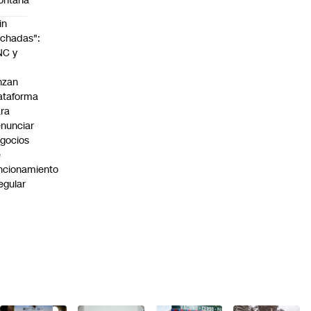
ontaña
in
chadas":
NC y
nzan
ataforma
ra
nunciar
gocios
e
ncionamiento
regular