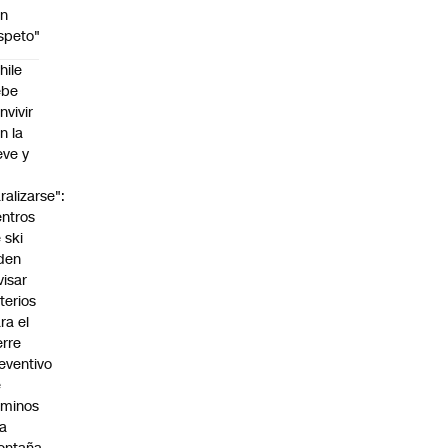
on
speto"
hile
ebe
nvivir
n la
eve y
o
ralizarse":
ntros
 ski
den
visar
iterios
ra el
erre
eventivo
e
aminos
la