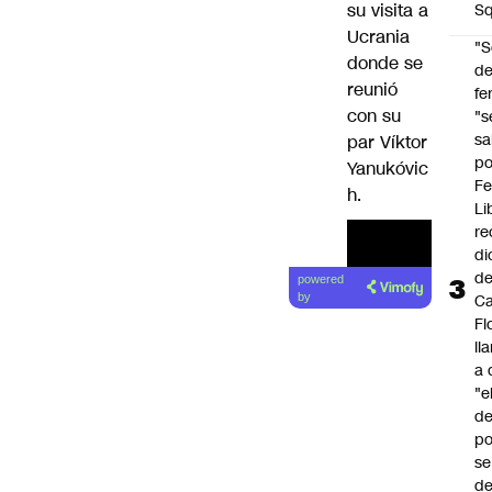
su visita a
Sq
Ucrania
"S
donde se
d
reunió
fe
con su
"s
sa
par Víktor
po
Yanukóvic
Fe
h.
Li
re
di
d
powered
Ca
by
Fl
ll
a 
"e
d
po
se
de