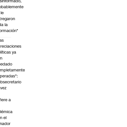
sinformado,
obablemente
 le
tregaron
da la
formación"
as
reciaciones
líticas ya
an
uedado
ompletamente
peradas":
bsecretario
avez
fiere a
lémica
n el
nador