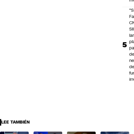
m
"S
Fa
C
SII
la
pl
pa
de
ne
d
fu
ir
LEE TAMBIÉN