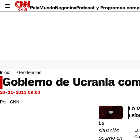
País
Mundo
Negocios
Podcast y Programas comp
País
Mundo
Inicio
Tendencias
Negocios
Gobierno de Ucrania com
Deportes
Programas completos
20- 11- 2013 09:00
Cultura
Por
CNN
Servicios
LO 
Bits
LEÍD
CNN Data
La
CNN tiempo
situación
Lu
Futuro 360
Co
ocurrió en
Opinión