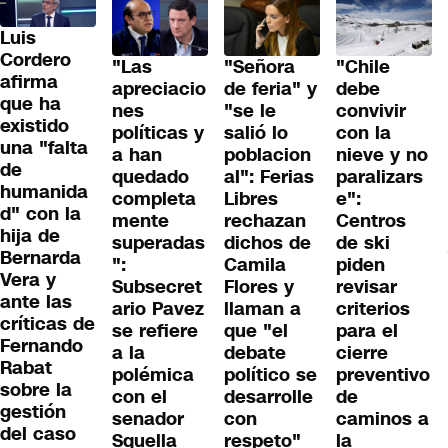
Luis
Cordero
"Las
"Señora
"Chile
afirma
apreciacio
de feria" y
debe
que ha
nes
"se le
convivir
existido
políticas y
salió lo
con la
una "falta
a han
poblacion
nieve y no
de
quedado
al": Ferias
paralizars
humanida
completa
Libres
e":
d" con la
mente
rechazan
Centros
hija de
superadas
dichos de
de ski
Bernarda
":
Camila
piden
Vera y
Subsecret
Flores y
revisar
ante las
ario Pavez
llaman a
criterios
críticas de
se refiere
que "el
para el
Fernando
a la
debate
cierre
Rabat
polémica
político se
preventivo
sobre la
con el
desarrolle
de
gestión
senador
con
caminos a
del caso
Squella
respeto"
la