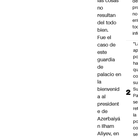
las cosas
de
no
pr
no
resultan
en
del todo
to
bien.
in
Fue el
"L
caso de
ap
este
po
guardia
h
de
q
palacio en
c
la
su
bienvenid
Su
P
a al
se
president
re
e de
la
Azerbaiyá
po
n Ilham
co
Aliyev, en
se