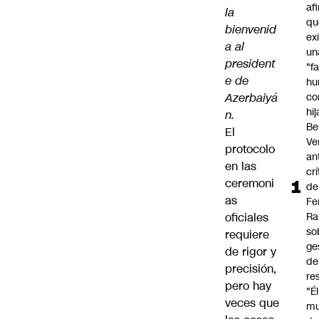
af
la
qu
bienvenid
ex
a al
un
president
"f
e de
hu
Azerbaiyá
co
hi
n.
Be
El
Ve
protocolo
an
en las
cr
ceremoni
de
as
Fe
oficiales
Ra
so
requiere
ge
de rigor y
de
precisión,
re
pero hay
"É
veces que
m