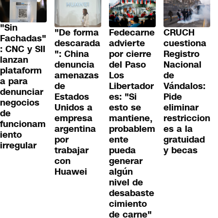
"Sin
"De forma
Fedecarne
CRUCH
Fachadas"
descarada
advierte
cuestiona
: CNC y SII
": China
por cierre
Registro
lanzan
denuncia
del Paso
Nacional
plataform
amenazas
Los
de
a para
de
Libertador
Vándalos:
denunciar
Estados
es: "Si
Pide
negocios
Unidos a
esto se
eliminar
de
empresa
mantiene,
restriccion
funcionam
argentina
probablem
es a la
iento
por
ente
gratuidad
irregular
trabajar
pueda
y becas
con
generar
Huawei
algún
nivel de
desabaste
cimiento
de carne"