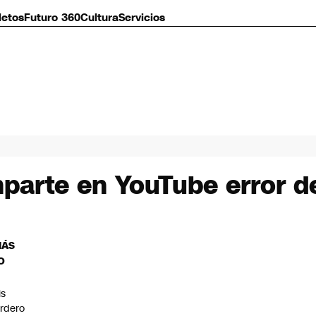
letos
Futuro 360
Cultura
Servicios
parte en YouTube error de
MÁS
O
is
rdero