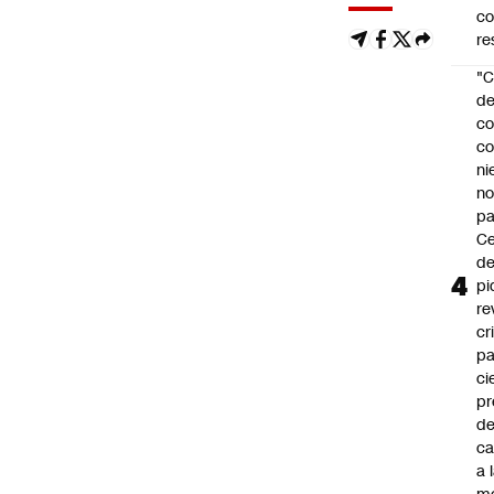
c
re
"C
d
co
co
ni
n
pa
Ce
de
pi
re
cr
pa
ci
pr
d
c
a 