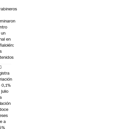
rabineros
rminaron
ntro
 un
nal en
ñalolén:
s
tenidos
C
gistra
riación
 0,1%
 julio
la
flación
doce
eses
e a
,5%