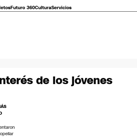
letos
Futuro 360
Cultura
Servicios
nterés de los jóvenes
MÁS
O
tentaron
ropellar