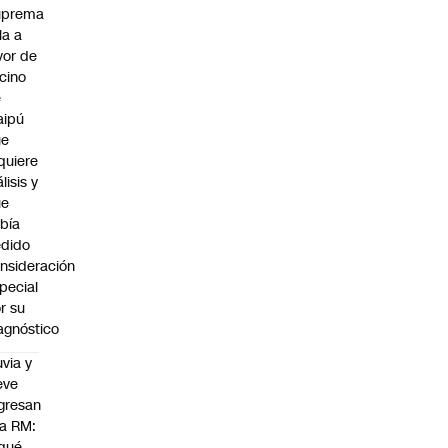
uprema
lla a
vor de
cino
e
aipú
ue
quiere
álisis y
ue
bía
dido
nsideración
pecial
r su
agnóstico
uvia y
eve
gresan
la RM:
qué