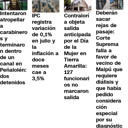
Deberán
Intentaron
IPC
Contralorí
sacar
atropellar
registra
a objeta
rejas de
a
variación
salida
pasaje:
carabinero
de 0,1%
anticipada
Corte
s y
en julio y
por el Día
Suprema
terminaro
la
de la
falla a
n dentro
inflación a
Mujer en
favor de
de un
doce
Tierra
vecino de
canal en
meses
Amarilla:
Maipú que
Peñalolén:
cae a
127
requiere
dos
3,5%
funcionari
diálisis y
detenidos
os no
que había
marcaron
pedido
salida
considera
ción
especial
por su
diagnóstic