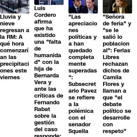
Luis
Cordero
Lluvia y
"Las
"Señora
afirma
nieve
apreciacio
de feria" y
que ha
regresan a
nes
"se le
existido
la RM: A
políticas y
salió lo
una "falta
qué hora
a han
poblacion
de
comenzarí
quedado
al": Ferias
humanida
an las
completa
Libres
d" con la
precipitaci
mente
rechazan
hija de
ones este
superadas
dichos de
Bernarda
viernes
":
Camila
Vera y
Subsecret
Flores y
ante las
ario Pavez
llaman a
críticas de
se refiere
que "el
Fernando
a la
debate
Rabat
polémica
político se
sobre la
con el
desarrolle
gestión
senador
con
del caso
Squella
respeto"
responde: