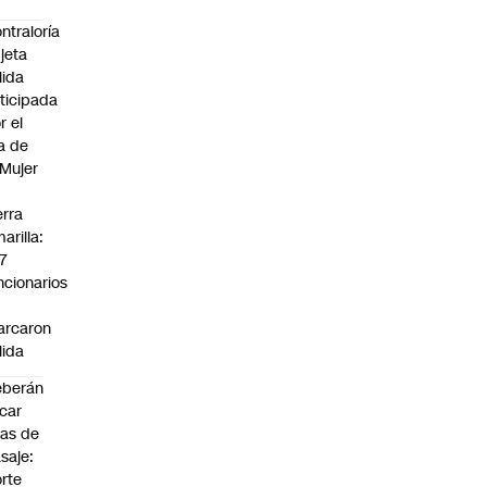
ntraloría
jeta
lida
ticipada
r el
a de
 Mujer
n
erra
arilla:
7
ncionarios
o
arcaron
lida
eberán
car
jas de
saje:
rte