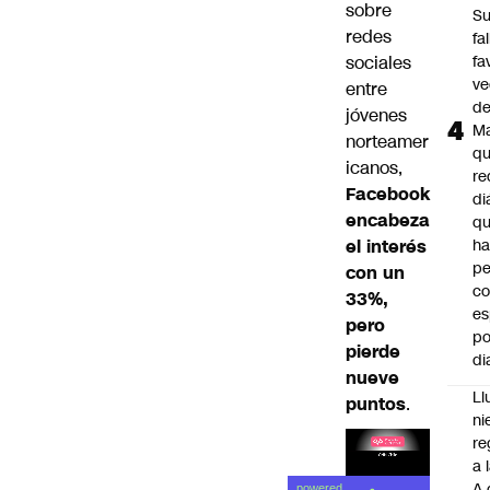
sobre
S
redes
fa
sociales
fa
ve
entre
d
jóvenes
M
norteamer
q
icanos,
re
Facebook
di
encabeza
q
el interés
ha
pe
con un
co
33%,
es
pero
po
pierde
di
nueve
Ll
puntos
.
ni
re
a 
A 
powered