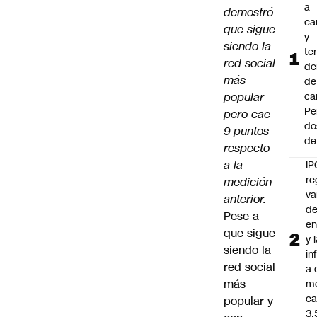
a
demostró
ca
que sigue
y
siendo la
te
red social
de
más
de
popular
ca
Pe
pero cae
do
9 puntos
de
respecto
a la
IP
re
medición
va
anterior.
de
Pese a
en
que sigue
y 
siendo la
in
red social
a 
más
m
ca
popular y
3