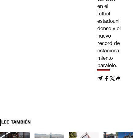
en el
fútbol
estadouni
dense
y el
nuevo
record de
estaciona
miento
paralelo
.
LEE TAMBIÉN