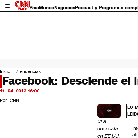
País
Mundo
Negocios
Podcast y Programas comp
País
Mundo
Inicio
Tendencias
Negocios
Facebook: Desciende el i
Deportes
Programas completos
11- 04- 2013 16:00
Cultura
Por
CNN
Servicios
LO 
Bits
LEÍD
CNN Data
Una
CNN tiempo
encuesta
In
Futuro 360
at
en EE.UU.
Opinión