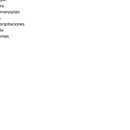
ra
menzarían
s
ecipitaciones
te
ernes