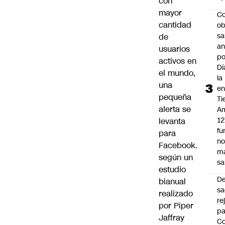
con
mayor
Co
cantidad
ob
sa
de
an
usuarios
po
activos en
Dí
el mundo,
la
una
e
pequeña
Ti
alerta se
Am
12
levanta
fu
para
n
Facebook.
m
según un
sa
estudio
D
bianual
sa
realizado
re
por Piper
pa
Jaffray
Co