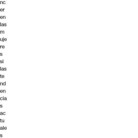
nc
er
en
las
m
uje
re
s
si
las
te
nd
en
cia
s
ac
tu
ale
s