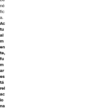
né
fic
a.
Ac
tu
al
m
en
te,
fu
m
ar
es
tá
rel
ac
io
na