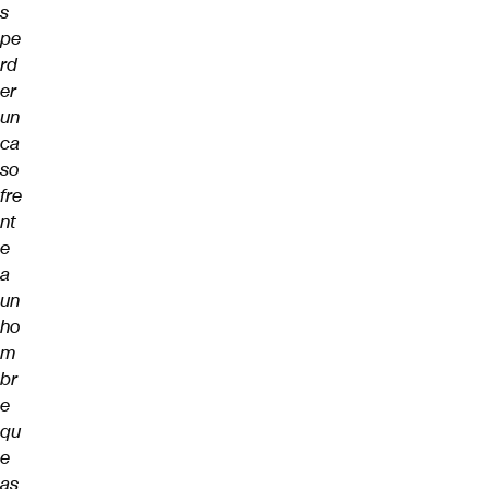
s
pe
rd
er
un
ca
so
fre
nt
e
a
un
ho
m
br
e
qu
e
as