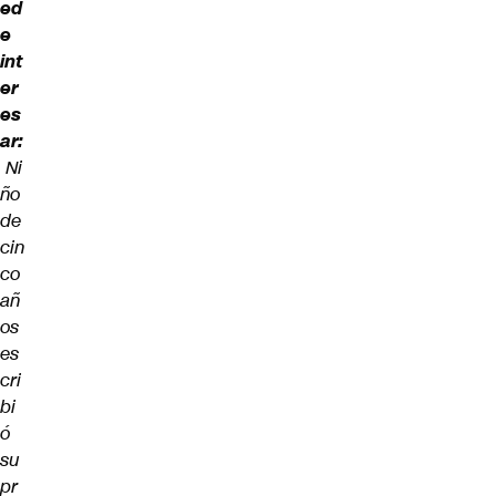
ed
e
int
er
es
ar:
Ni
ño
de
cin
co
añ
os
es
cri
bi
ó
su
pr