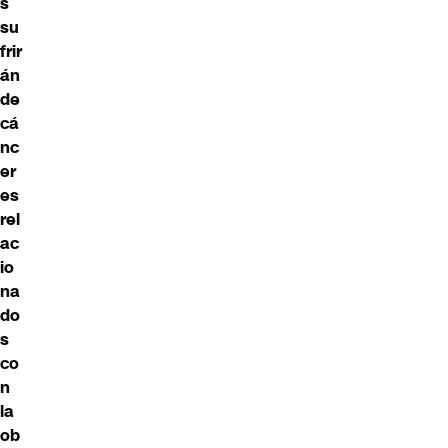
s
su
frir
án
de
cá
nc
er
es
rel
ac
io
na
do
s
co
n
la
ob