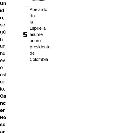
Un
Abelardo
id
de
o
,
la
se
Espriella
gú
asume
n
como
un
presidente
nu
de
Colombia
ev
o
est
ud
io.
Ca
nc
er
Re
se
ar