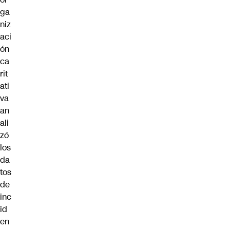
ga
niz
aci
ón
ca
rit
ati
va
an
ali
zó
los
da
tos
de
inc
id
en