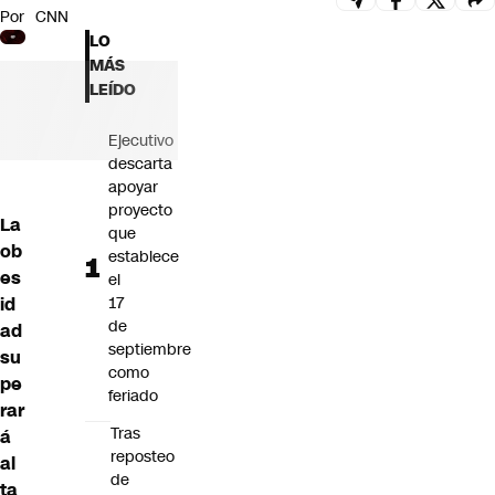
Por
CNN
Futuro 360
LO
Opinión
MÁS
LEÍDO
Ejecutivo
descarta
apoyar
proyecto
La
que
ob
establece
es
el
id
17
de
ad
septiembre
su
como
pe
feriado
rar
Tras
á
reposteo
al
de
ta