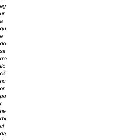
eg
ur
a
qu
e
de
sa
rro
lló
cá
nc
er
po
r
he
rbi
ci
da