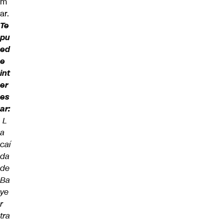
m
ar.
Te
pu
ed
e
int
er
es
ar:
L
a
caí
da
de
Ba
ye
r
tra