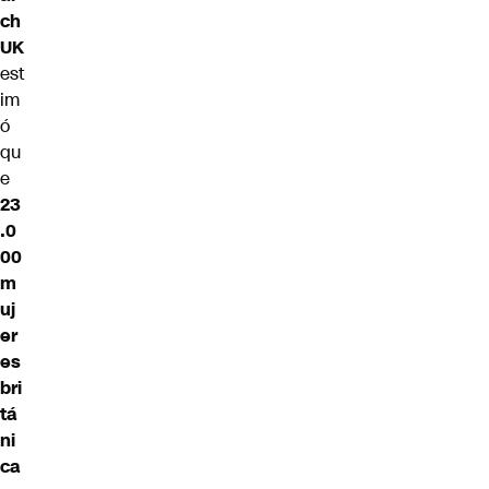
ch
UK
est
im
ó
qu
e
23
.0
00
m
uj
er
es
bri
tá
ni
ca