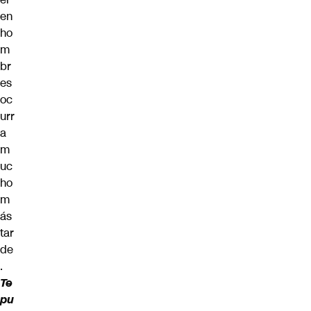
en
ho
m
br
es
oc
urr
a
m
uc
ho
m
ás
tar
de
.
Te
pu