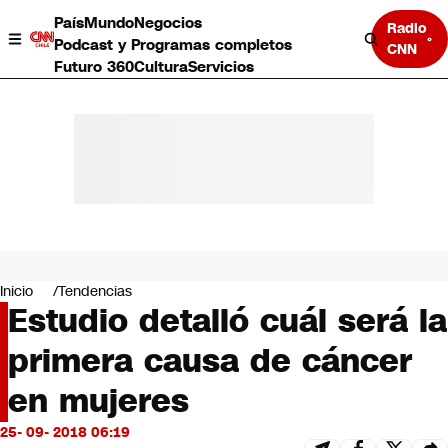
País
Mundo
Negocios
Radio
Podcast y Programas completos
CNN
Futuro 360
Cultura
Servicios
País
Mundo
Negocios
Inicio
Tendencias
Estudio detalló cuál será la
Deportes
Programas completos
primera causa de cáncer
Cultura
Servicios
en mujeres
Bits
CNN Data
25- 09- 2018 06:19
CNN tiempo