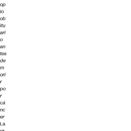
op
io
ob
itu
ari
o
an
tes
de
m
ori
r
po
r
cá
nc
er
La
or