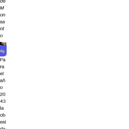
de
M
on
sa
nt
o
Pa
ra
el
añ
o
20
43
la
ob
esi
da