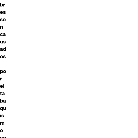
br
es
so
n
ca
us
ad
os
po
r
el
ta
ba
qu
is
m
o
en