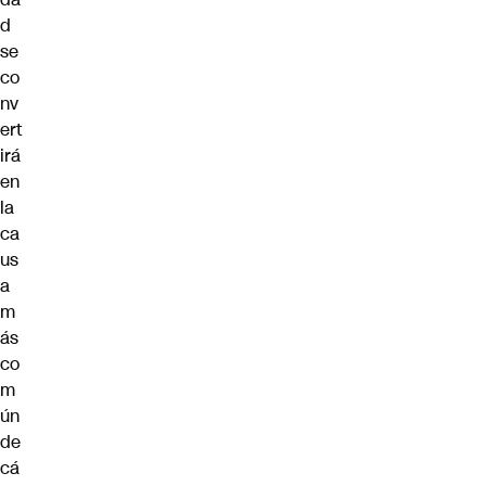
d
se
co
nv
ert
irá
en
la
ca
us
a
m
ás
co
m
ún
de
cá