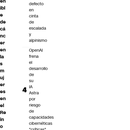
en
defecto
ibl
en
e
cinta
de
de
escalada
cá
y
nc
alpinismo
er
en
OpenAI
la
frena
el
s
desarrollo
m
de
uj
su
er
IA
es
Astra
en
por
el
riesgo
de
Re
capacidades
in
cibernéticas
o
"críticas"