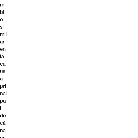
m
bi
o
si
mil
ar
en
la
ca
us
a
pri
nci
pa
l
de
cá
nc
er