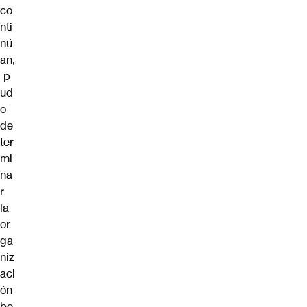
co
nti
nú
an,
p
ud
o
de
ter
mi
na
r
la
or
ga
niz
aci
ón
be