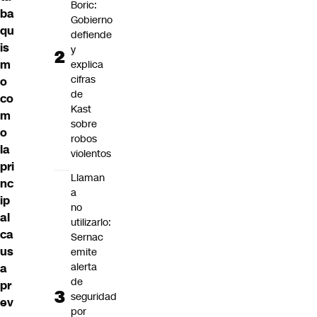
Boric:
ba
Gobierno
qu
defiende
is
y
m
explica
cifras
o
de
co
Kast
m
sobre
o
robos
la
violentos
pri
Llaman
nc
a
ip
no
al
utilizarlo:
ca
Sernac
us
emite
alerta
a
de
pr
seguridad
ev
por