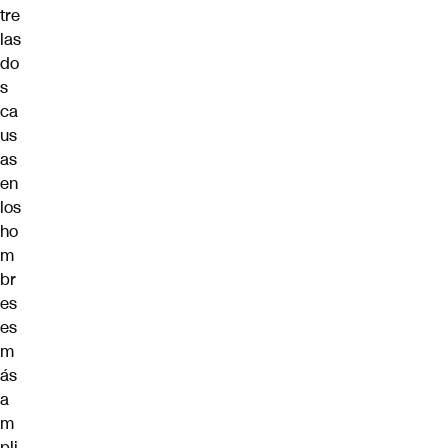
tre
las
do
s
ca
us
as
en
los
ho
m
br
es
es
m
ás
a
m
pli