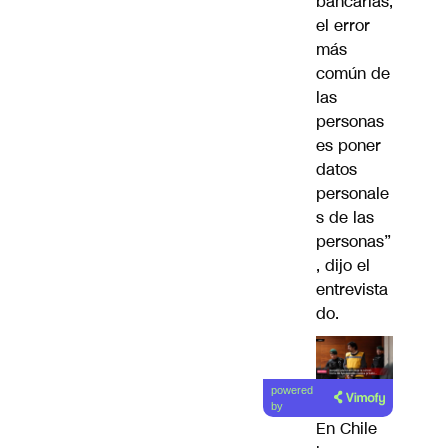
bancarias,
el error
más
común de
las
personas
es poner
datos
personale
s de las
personas”
, dijo el
entrevista
do.
powered
by
En Chile