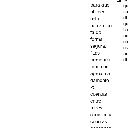
para que
q
utilicen
re
di
esta
q
herramien
ha
ta de
pe
forma
co
segura.
es
“Las
po
personas
di
tenemos
aproxima
damente
25
cuentas
entre
redes
sociales y
cuentas