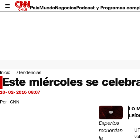
País
Mundo
Negocios
Podcast y Programas comp
País
Mundo
Inicio
Tendencias
Negocios
Este miércoles se celebra
Deportes
Programas completos
10- 02- 2016 08:07
Cultura
Por
CNN
Servicios
LO 
Bits
LEÍD
CNN Data
Expertos
CNN tiempo
recuerdan
U
Futuro 360
vo
la
Opinión