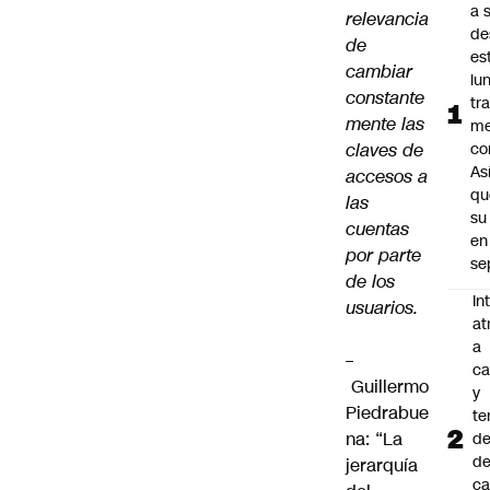
a 
relevancia
de
de
es
cambiar
lu
constante
tr
mente las
m
claves de
co
As
accesos a
qu
las
su
cuentas
en
por parte
se
de los
In
usuarios.
at
a
–
ca
Guillermo
y
Piedrabue
te
na: “La
de
de
jerarquía
ca