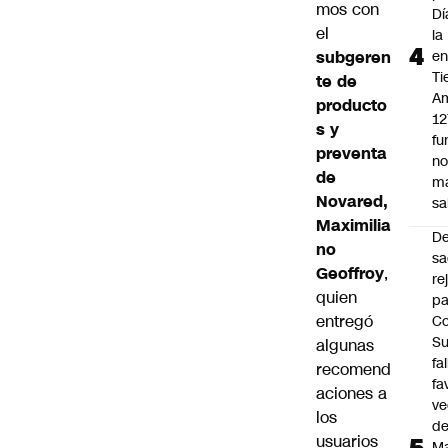
mos con
Dí
el
la
subgeren
e
Ti
te de
Am
producto
12
s y
fu
preventa
n
de
m
Novared,
sa
Maximilia
D
no
sa
Geoffroy
,
re
quien
pa
entregó
Co
S
algunas
fa
recomend
fa
aciones a
ve
los
d
usuarios
M