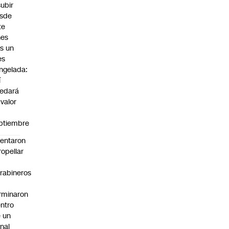
subir
sde
te
nes
as un
es
ngelada:
í
edará
 valor
ptiembre
tentaron
ropellar
rabineros
rminaron
ntro
 un
nal