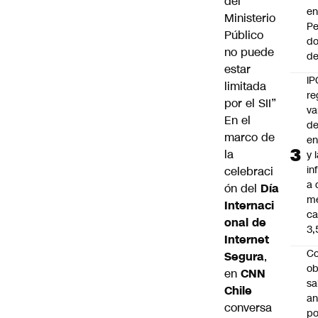
del
e
Ministerio
Pe
Público
d
no puede
de
estar
IP
limitada
re
por el SII”
va
En el
de
marco de
en
la
y 
in
celebraci
a 
ón del
Día
m
Internaci
ca
onal de
3
Internet
Co
Segura
,
ob
en
CNN
sa
Chile
an
conversa
po