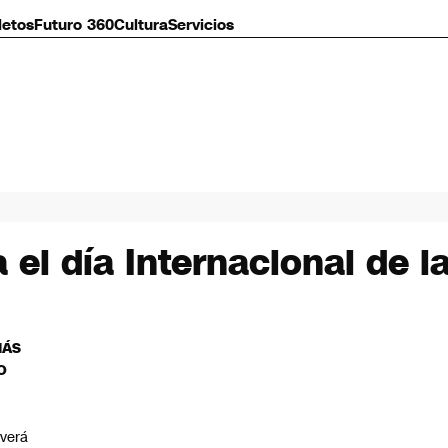
letos
Futuro 360
Cultura
Servicios
 el día Internacional de l
MÁS
O
F
lverá