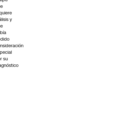
ue
quiere
álisis y
ue
bía
dido
nsideración
pecial
r su
agnóstico