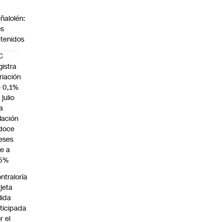
n
ñalolén:
os
tenidos
C
gistra
riación
 0,1%
 julio
la
flación
doce
eses
e a
,5%
ntraloría
jeta
lida
ticipada
r el