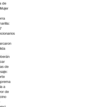
a de
 Mujer
n
erra
arilla:
7
ncionarios
o
arcaron
lida
eberán
car
jas de
saje:
rte
uprema
lla a
vor de
cino
e
aipú