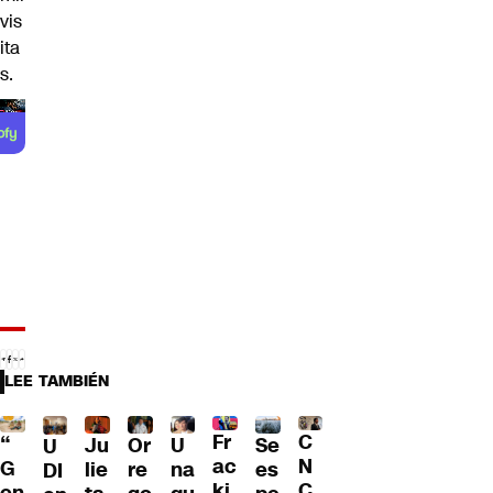
vis
ita
s.
LEE TAMBIÉN
Fr
C
“
Ju
Or
U
Se
U
ac
N
G
lie
re
na
es
DI
ki
C