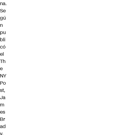
na.
Se
gú
n
pu
bli
có
el
Th
e
NY
Po
st,
Ja
m
es
Br
ad
y,