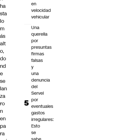
en
ha
velocidad
sta
vehicular
lo
Una
m
querella
ás
por
alt
presuntas
o,
firmas
do
falsas
nd
y
e
una
denuncia
se
del
lan
Servel
za
por
ro
eventuales
n
gastos
en
irregulares:
pa
Esto
se
ra
sabe