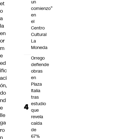
un
et
comienzo”
o
en
a
el
la
Centro
en
Cultural
or
La
Moneda
m
e
Orrego
ed
defiende
ific
obras
aci
en
Plaza
ón,
Italia
do
tras
nd
estudio
e
que
lle
revela
ga
caída
ro
de
67%
n