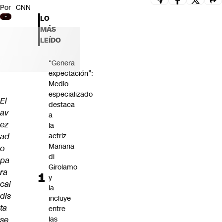
Por
CNN
Futuro 360
LO
Opinión
MÁS
LEÍDO
“Genera
expectación”:
Medio
especializado
El
destaca
av
a
ez
la
ad
actriz
Mariana
o
di
pa
Girolamo
ra
y
cai
la
dis
incluye
ta
entre
se
las