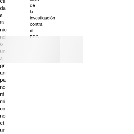
caí
de
da
la
s
investigación
te
contra
nie
el
nd
PDG
o
un
a
gr
an
pa
no
rá
mi
ca
no
ct
ur