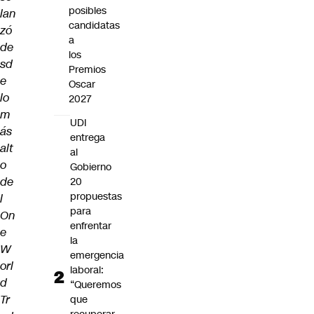
posibles
lan
candidatas
zó
a
de
los
sd
Premios
e
Oscar
lo
2027
m
UDI
ás
entrega
alt
al
o
Gobierno
de
20
propuestas
l
para
On
enfrentar
e
la
W
emergencia
orl
laboral:
d
“Queremos
Tr
que