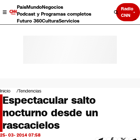
País
Mundo
Negocios
Radio
Podcast y Programas completos
CNN
Futuro 360
Cultura
Servicios
País
Mundo
Negocios
Inicio
Tendencias
Espectacular salto
Deportes
Programas completos
nocturno desde un
Cultura
Servicios
rascacielos
Bits
CNN Data
25- 03- 2014 07:58
CNN tiempo