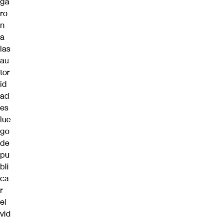
ga
ro
n
a
las
au
tor
id
ad
es
lue
go
de
pu
bli
ca
r
el
vid