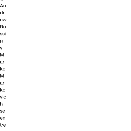
An
dr
ew
Ro
ssi
g
y
M
ar
ko
M
ar
ko
vic
h
se
en
tre