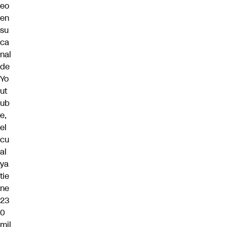
eo
en
su
ca
nal
de
Yo
ut
ub
e
,
el
cu
al
ya
tie
ne
23
0
mil