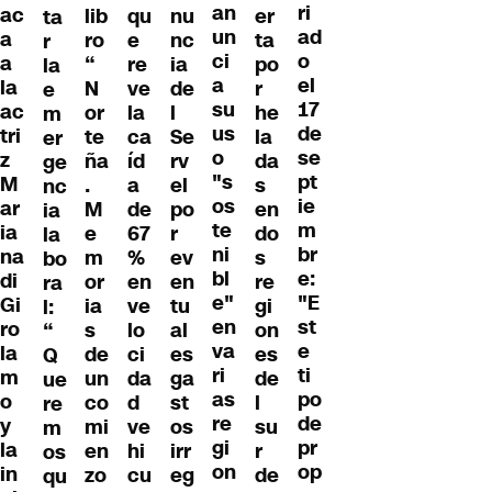
an
ri
ac
lib
qu
nu
er
ta
un
ad
a
ro
e
nc
ta
r
ci
o
a
“
re
ia
po
la
a
el
la
N
ve
de
r
e
su
17
ac
or
la
l
he
m
us
de
tri
te
ca
Se
la
er
o
se
z
ña
íd
rv
da
ge
"s
pt
M
.
a
el
s
nc
os
ie
ar
M
de
po
en
ia
te
m
ia
e
67
r
do
la
ni
br
na
m
%
ev
s
bo
bl
e:
di
or
en
en
re
ra
e"
"E
Gi
ia
ve
tu
gi
l:
en
st
ro
s
lo
al
on
“
va
e
la
de
ci
es
es
Q
ri
ti
m
un
da
ga
de
ue
as
po
o
co
d
st
l
re
re
de
y
mi
ve
os
su
m
gi
pr
la
en
hi
irr
r
os
on
op
in
zo
cu
eg
de
qu