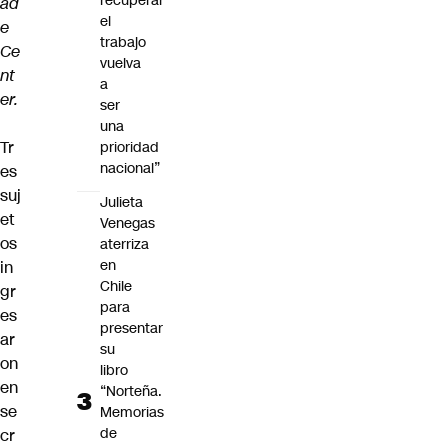
recuperar
ad
el
e
trabajo
Ce
vuelva
nt
a
er.
ser
una
Tr
prioridad
nacional”
es
suj
Julieta
et
Venegas
os
aterriza
en
in
Chile
gr
para
es
presentar
ar
su
on
libro
en
“Norteña.
se
Memorias
de
cr