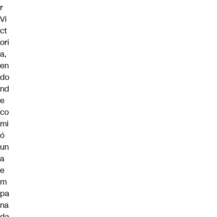
r
Vi
ct
ori
a,
en
do
nd
e
co
mi
ó
un
a
e
m
pa
na
da