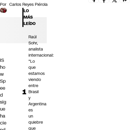
Por
Carlos Reyes Piérola
Futuro 360
LO
Opinión
MÁS
LEÍDO
Raúl
Sohr,
analista
internacional:
IS
"Lo
ho
que
estamos
w
viendo
Sp
entre
ee
Brasil
d
y
sig
Argentina
ue
es
ha
un
quiebre
cie
que
nd