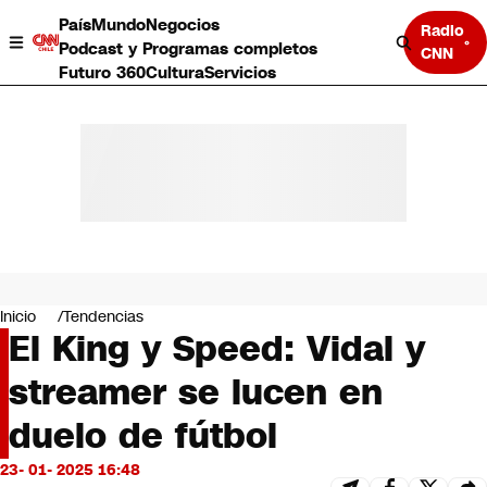
País
Mundo
Negocios
Radio
Podcast y Programas completos
CNN
Futuro 360
Cultura
Servicios
País
Mundo
Negocios
Inicio
Tendencias
El King y Speed: Vidal y
Deportes
Programas completos
streamer se lucen en
Cultura
Servicios
duelo de fútbol
Bits
CNN Data
23- 01- 2025 16:48
CNN tiempo