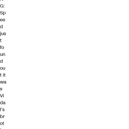
G:
Sp
ee
d
jus
t
fo
un
d
ou
t it
wa
s
Vi
da
l’s
br
ot