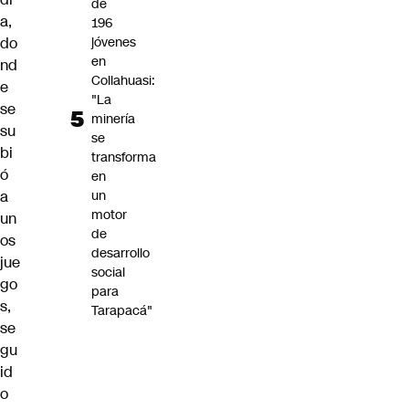
de
a,
196
do
jóvenes
en
nd
Collahuasi:
e
"La
se
minería
su
se
bi
transforma
ó
en
a
un
motor
un
de
os
desarrollo
jue
social
go
para
s,
Tarapacá"
se
gu
id
o