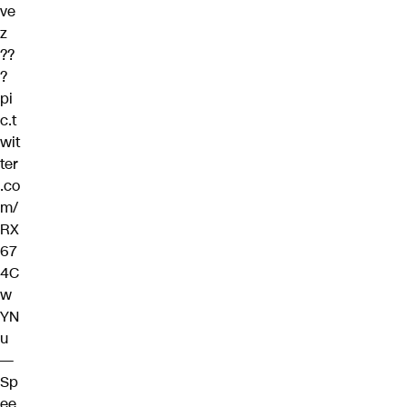
ve
z
??
?
pi
c.t
wit
ter
.co
m/
RX
67
4C
w
YN
u
—
Sp
ee