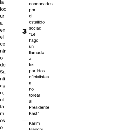
la
condenados
loc
por
ur
el
estallido
a
social:
en
"Le
el
hago
ce
un
ntr
llamado
o
a
de
los
partidos
Sa
oficialistas
nti
a
ag
no
o,
torear
el
al
fa
Presidente
m
Kast"
os
Karim
o
Bianchi