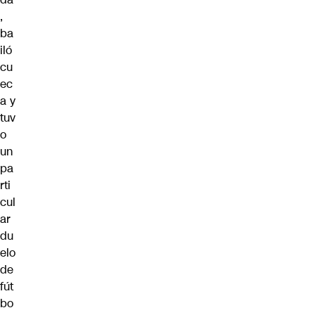
,
ba
iló
cu
ec
a y
tuv
o
un
pa
rti
cul
ar
du
elo
de
fút
bo