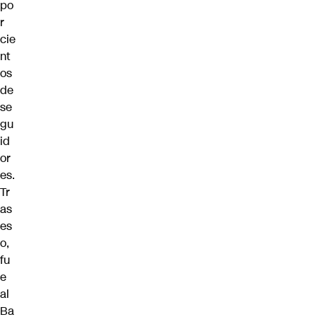
po
r
cie
nt
os
de
se
gu
id
or
es.
Tr
as
es
o,
fu
e
al
Ba