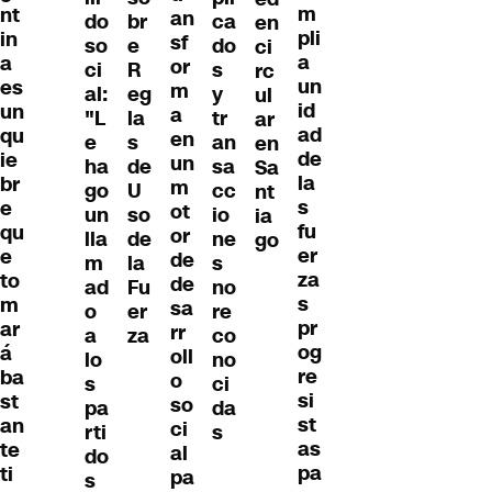
m
nt
an
do
br
ca
en
pli
in
sf
so
e
do
ci
a
a
or
ci
R
s
rc
un
es
m
al:
eg
y
ul
id
un
a
"L
la
tr
ar
ad
qu
en
e
s
an
en
de
ie
un
ha
de
sa
Sa
la
br
m
go
U
cc
nt
s
e
ot
un
so
io
ia
fu
qu
or
lla
de
ne
go
er
e
de
m
la
s
za
to
de
ad
Fu
no
s
m
sa
o
er
re
pr
ar
rr
a
za
co
og
á
oll
lo
no
re
ba
o
s
ci
si
st
so
pa
da
st
an
ci
rti
s
as
te
al
do
pa
ti
pa
s