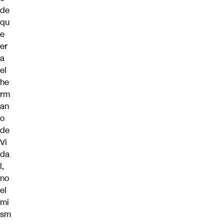
de
qu
e
er
a
el
he
rm
an
o
de
Vi
da
l,
no
el
mi
sm