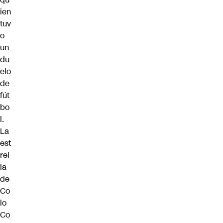
ien
tuv
o
un
du
elo
de
fút
bo
l.
La
est
rel
la
de
Co
lo
Co