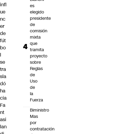
infl
es
ue
elegido
presidente
nc
de
er
comisión
de
mixta
fút
que
bo
tramita
l
proyecto
se
sobre
Reglas
tra
de
sla
Uso
dó
de
ha
la
cia
Fuerza
Fa
Biministro
nt
Mas
asi
por
lan
contratación
di