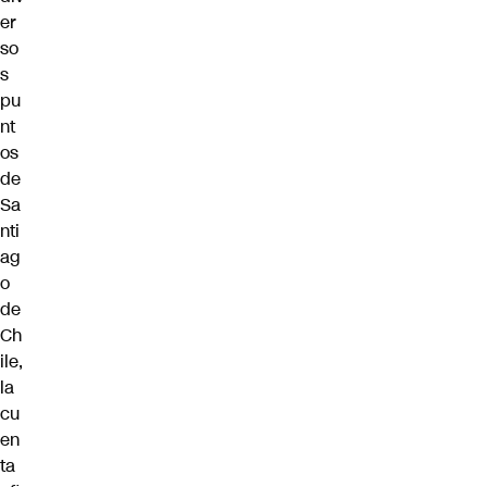
er
so
s
pu
nt
os
de
Sa
nti
ag
o
de
Ch
ile,
la
cu
en
ta