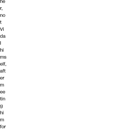
he
r,
no
t
Vi
da
l
hi
ms
elf,
aft
er
m
ee
tin
g
hi
m
for