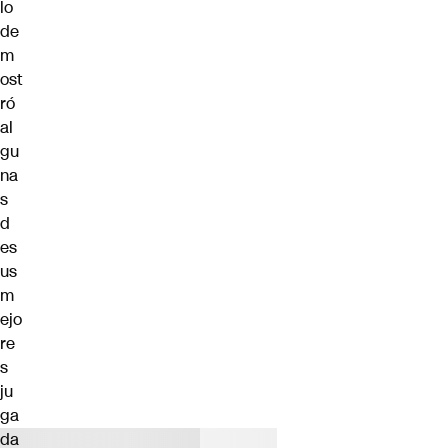
lo
de
m
ost
ró
al
gu
na
s
d
es
us
m
ejo
re
s
ju
ga
da