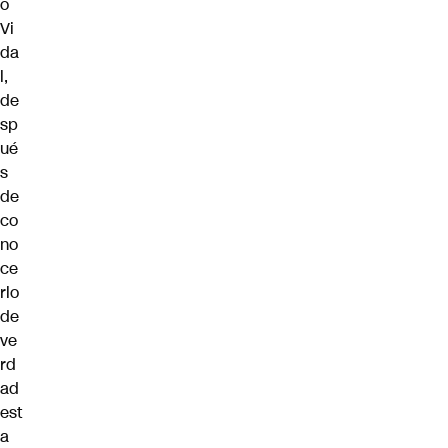
o
Vi
da
l,
de
sp
ué
s
de
co
no
ce
rlo
de
ve
rd
ad
est
a