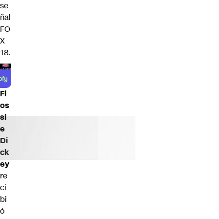
se
ñal
FO
X
18
.
Fl
os
si
e
Di
ck
ey
re
ci
bi
ó