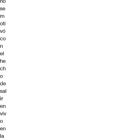
no
se
m
oti
vó
co
n
el
he
ch
o
de
sal
ir
en
viv
o
en
la