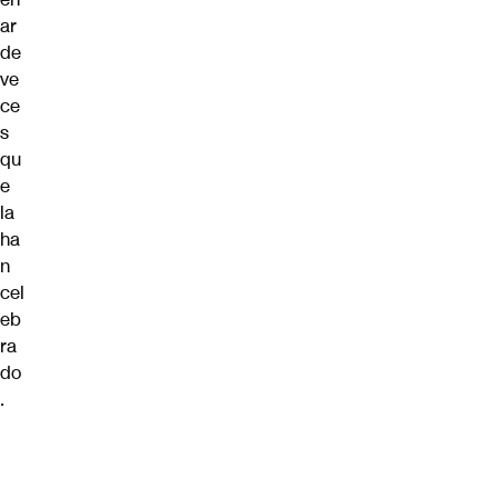
ar
de
ve
ce
s
qu
e
la
ha
n
cel
eb
ra
do
.