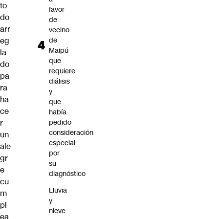
to
favor
do
de
arr
vecino
eg
de
Maipú
la
que
do
requiere
pa
diálisis
ra
y
ha
que
ce
había
r
pedido
consideración
un
especial
ale
por
gr
su
e
diagnóstico
cu
Lluvia
m
y
pl
nieve
ea