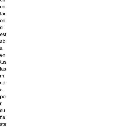
un
tar
on
si
est
ab
a
en
tus
ias
m
ad
a
po
r
su
fie
sta