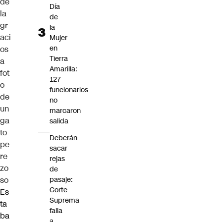
de
Día
la
de
gr
la
aci
Mujer
en
os
Tierra
a
Amarilla:
fot
127
o
funcionarios
de
no
un
marcaron
ga
salida
to
Deberán
pe
sacar
re
rejas
zo
de
so
pasaje:
Corte
Es
Suprema
ta
falla
ba
a