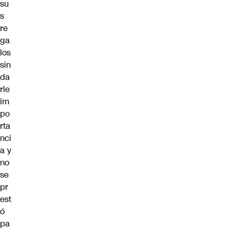
su
s
re
ga
los
sin
da
rle
im
po
rta
nci
a y
no
se
pr
est
ó
pa