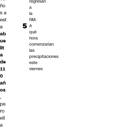
regresan
ño
a
s a
la
est
RM:
A
a
qué
ab
hora
ue
comenzarían
lit
las
a
precipitaciones
de
este
11
viernes
0
añ
os
,
pe
ro
ell
a