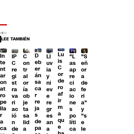
LEE TAMBIÉN
Lu
D
In
IP
C
Ll
"L
"S
is
eb
te
C
on
uv
as
eñ
C
er
nt
re
tr
ia
ap
or
or
án
ar
gi
al
y
re
a
de
sa
on
st
or
ni
ci
de
ro
ca
at
ra
ía
ev
ac
fe
af
r
ro
va
ob
e
io
ri
ir
re
pe
ri
je
re
ne
a"
m
ja
lla
ac
ta
gr
s
y
a
s
r
ió
sa
es
po
"s
qu
de
a
n
lid
an
líti
e
e
pa
ca
de
a
a
ca
le
ha