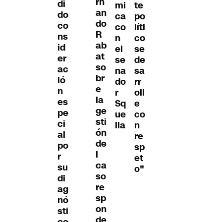
rn
di
mi
te
an
do
ca
po
do
co
co
líti
R
ns
n
co
ab
id
el
se
at
er
se
de
so
ac
na
sa
br
ió
do
rr
e
n
r
oll
la
es
Sq
e
ge
pe
ue
co
sti
ci
lla
n
ón
al
re
de
po
sp
l
r
et
ca
su
o"
so
di
re
ag
sp
nó
on
sti
de