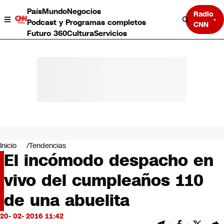
País
Mundo
Negocios
Radio
Podcast y Programas completos
CNN
Futuro 360
Cultura
Servicios
País
Mundo
Negocios
Inicio
Tendencias
El incómodo despacho en
Deportes
Programas completos
vivo del cumpleaños 110
Cultura
Servicios
de una abuelita
Bits
CNN Data
20- 02- 2016 11:42
CNN tiempo