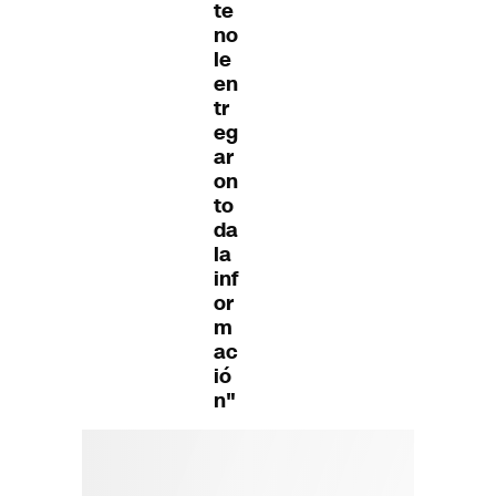
te
no
le
en
tr
eg
ar
on
to
da
la
inf
or
m
ac
ió
n"