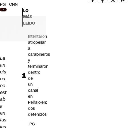
Por
CNN
Futuro 360
LO
Opinión
MÁS
LEÍDO
Intentaron
atropellar
a
carabineros
La
y
an
terminaron
cia
dentro
na
de
un
no
canal
est
en
ab
Peñalolén:
a
dos
en
detenidos
tus
IPC
ias