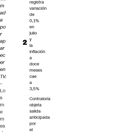
registra
m
variación
ad
de
a
0,1%
po
en
julio
r
y
ap
la
ar
inflación
ec
a
er
doce
en
meses
TV.
cae
a
–
3,5%
Lo
s
Contraloría
m
objeta
salida
e
anticipada
m
por
es
el