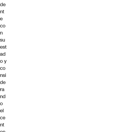
de
nt
e
co
n
su
est
ad
o y
co
nsi
de
ra
nd
o
el
ce
nt
en