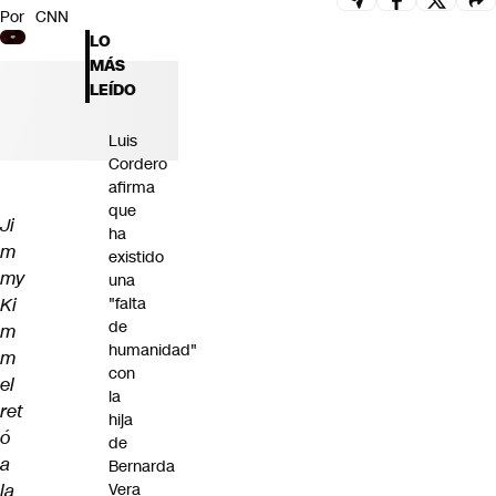
Por
CNN
Futuro 360
LO
Opinión
MÁS
LEÍDO
Luis
Cordero
afirma
que
Ji
ha
m
existido
my
una
Ki
"falta
de
m
humanidad"
m
con
el
la
ret
hija
ó
de
a
Bernarda
la
Vera