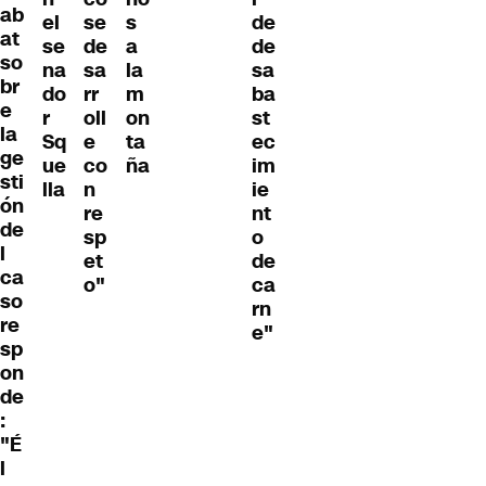
ab
el
se
s
de
at
se
de
a
de
so
na
sa
la
sa
br
do
rr
m
ba
e
r
oll
on
st
la
Sq
e
ta
ec
ge
ue
co
ña
im
sti
lla
n
ie
ón
re
nt
de
sp
o
l
et
de
ca
o"
ca
so
rn
re
e"
sp
on
de
:
"É
l