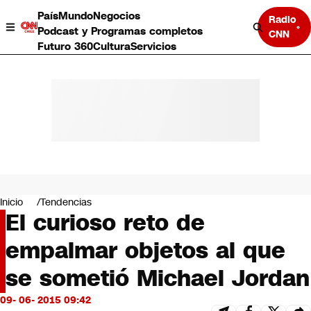
País
Mundo
Negocios
Radio
Podcast y Programas completos
CNN
Futuro 360
Cultura
Servicios
País
Mundo
Negocios
Inicio
Tendencias
El curioso reto de
Deportes
Programas completos
empalmar objetos al que
Cultura
Servicios
se sometió Michael Jordan
Bits
CNN Data
09- 06- 2015 09:42
CNN tiempo