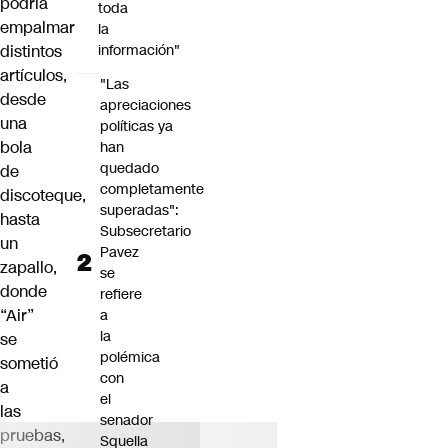
podría
toda
empalmar
la
distintos
información"
artículos,
"Las
desde
apreciaciones
una
políticas ya
bola
han
quedado
de
completamente
discoteque,
superadas":
hasta
Subsecretario
un
Pavez
zapallo,
se
donde
refiere
“Air”
a
la
se
polémica
sometió
con
a
el
las
senador
pruebas,
Squella