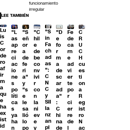
funcionamiento
irregular
LEE TAMBIÉN
Lu
"S
"L
"S
"C
"D
Fe
C
is
in
as
eñ
hil
e
de
R
C
Fa
ap
or
e
fo
ca
U
or
ch
re
a
de
r
rn
C
de
ad
ci
de
be
m
e
H
ro
as
ac
fe
co
a
ad
cu
af
":
io
ri
nv
de
vi
es
ir
C
ne
a"
ivi
sc
er
ti
m
N
s
y
r
ar
te
on
a
C
po
"s
co
ad
po
a
qu
y
líti
e
n
a"
r
R
e
SII
ca
le
la
:
ci
eg
ha
la
s
sa
ni
C
er
ist
ex
nz
ya
lió
ev
hi
re
ro
ist
an
ha
lo
e
na
de
N
id
pl
n
po
y
de
l
ac