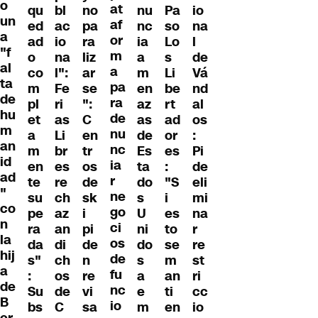
o
at
qu
bl
no
nu
Pa
io
un
af
ed
ac
pa
nc
so
na
a
or
ad
io
ra
ia
Lo
l
"f
m
o
na
liz
a
s
de
al
a
co
l":
ar
m
Li
Vá
ta
pa
m
Fe
se
en
be
nd
de
ra
pl
ri
":
az
rt
al
hu
de
et
as
C
as
ad
os
m
nu
a
Li
en
de
or
:
an
nc
m
br
tr
Es
es
Pi
id
ia
en
es
os
ta
:
de
ad
r
te
re
de
do
"S
eli
"
ne
su
ch
sk
s
i
mi
co
go
pe
az
i
U
es
na
n
ci
ra
an
pi
ni
to
r
la
os
da
di
de
do
se
re
hij
de
s"
ch
n
s
m
st
a
fu
:
os
re
a
an
ri
de
nc
Su
de
vi
e
ti
cc
B
io
bs
C
sa
m
en
io