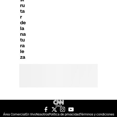
ru
ta
r
de
la
na
tu
ra
le
za
Área Comercial
En Vivo
Nosotros
Política de privacidad
Términos y condiciones