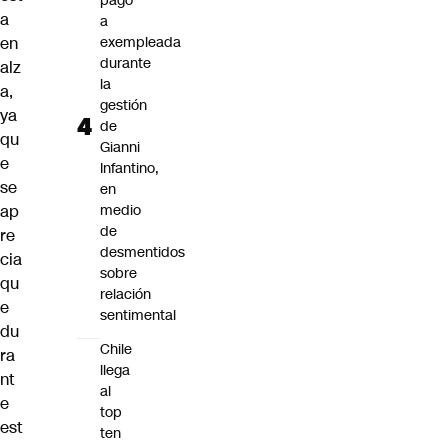
pago
a
a
en
exempleada
durante
alz
la
a,
gestión
ya
de
qu
Gianni
e
Infantino,
se
en
ap
medio
de
re
desmentidos
cia
sobre
qu
relación
e
sentimental
du
Chile
ra
llega
nt
al
e
top
est
ten