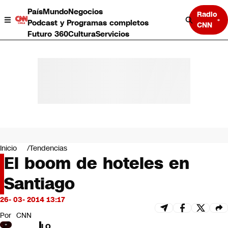
País
Mundo
Negocios
Radio
Podcast y Programas completos
CNN
Futuro 360
Cultura
Servicios
País
Mundo
Negocios
Inicio
Tendencias
El boom de hoteles en
Deportes
Programas completos
Santiago
Cultura
Servicios
26- 03- 2014 13:17
Bits
CNN Data
Por
CNN
CNN tiempo
LO