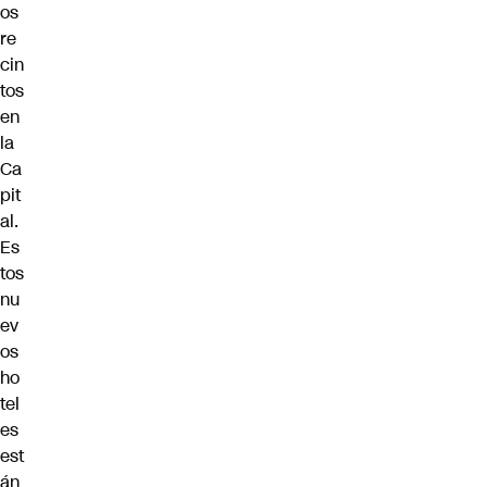
os
re
cin
tos
en
la
Ca
pit
al.
Es
tos
nu
ev
os
ho
tel
es
est
án