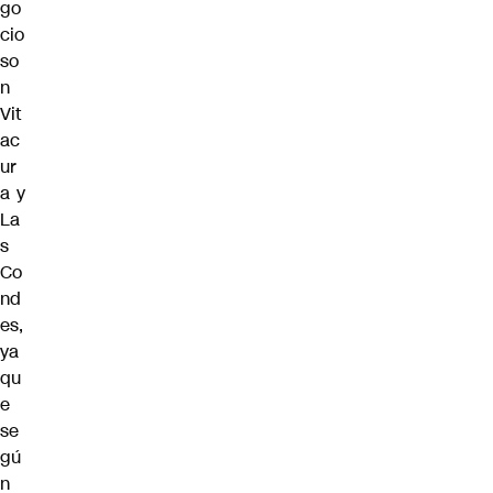
go
cio
so
n
Vit
ac
ur
a y
La
s
Co
nd
es,
ya
qu
e
se
gú
n