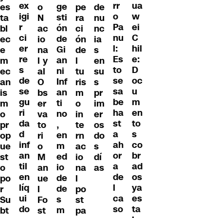
ex
ua
rr
ge
es
o
pe
de
igi
w
o
sti
ta
N
ra
nu
r
ei
Pa
ón
bl
ac
ci
nc
ci
C
nu
de
ec
io
ón
ia
er
hil
l:
Gi
e
na
de
s
re
e:
Es
an
m
l y
l
en
s
D
to
ni
ec
al
tu
su
de
oc
se
Inf
an
O
ris
s
se
u
sa
an
is
bs
m
pr
gu
m
be
ti
m
er
o
im
ri
en
ha
no
o
va
in
er
da
to
st
,
pr
to
te
os
d
s
a
en
op
ri
rn
do
inf
co
ah
m
ue
o
ac
s
an
br
or
ed
st
M
io
dí
til
ad
a
io
o
an
na
as
en
os
de
de
po
ue
l
líq
ya
l
de
r
l
po
ui
es
ca
s
Su
Fo
st
do
ta
so
m
bt
st
pa