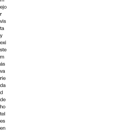
ejo
r
vis
ta
y
exi
ste
m
ás
va
rie
da
d
de
ho
tel
es
en