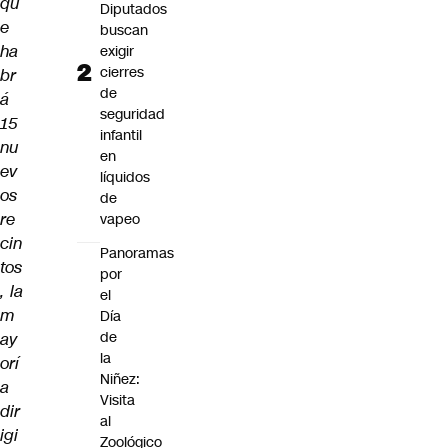
qu
Diputados
e
buscan
ha
exigir
cierres
br
de
á
seguridad
15
infantil
nu
en
ev
líquidos
os
de
re
vapeo
cin
Panoramas
tos
por
, la
el
m
Día
de
ay
la
orí
Niñez:
a
Visita
dir
al
igi
Zoológico