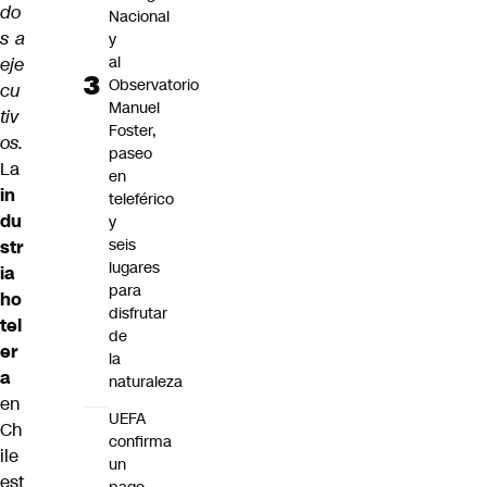
do
Nacional
s a
y
al
eje
Observatorio
cu
Manuel
tiv
Foster,
os.
paseo
La
en
in
teleférico
du
y
seis
str
lugares
ia
para
ho
disfrutar
tel
de
er
la
a
naturaleza
en
UEFA
Ch
confirma
ile
un
est