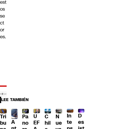
est
os
se
ct
or
es.
LEE TAMBIÉN
D
In
U
Tri
Pa
C
N
A
es
te
EF
bu
no
hil
ue
nt
ist
ns
A