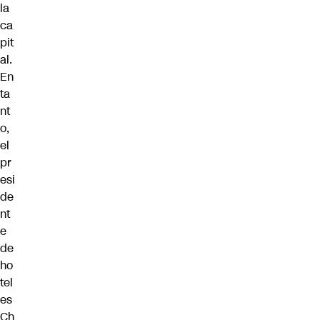
la
ca
pit
al.
En
ta
nt
o,
el
pr
esi
de
nt
e
de
ho
tel
es
Ch