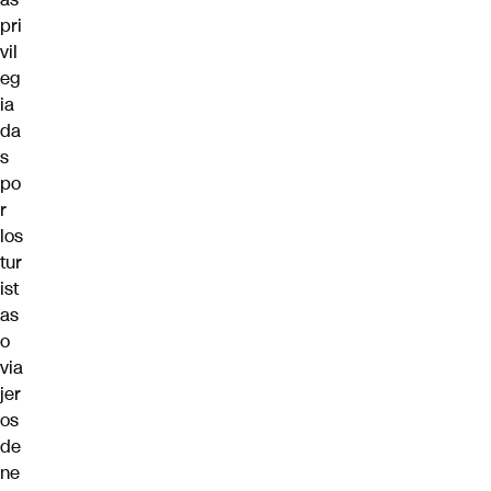
pri
vil
eg
ia
da
s
po
r
los
tur
ist
as
o
via
jer
os
de
ne