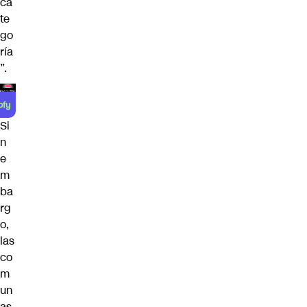
ca
te
go
ría
”.
Si
n
e
m
ba
rg
o,
las
co
m
un
as