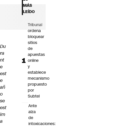
Futuro 360
MÁS
Opinión
LEÍDO
Tribunal
ordena
bloquear
sitios
Du
de
ra
apuestas
nt
online
e
y
establece
est
mecanismo
e
propuesto
añ
por
o
Subtel
se
Ante
est
alza
im
de
a
intoxicaciones: