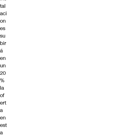
tal
aci
on
es
su
bir
á
en
un
20
%
la
of
ert
a
en
est
a