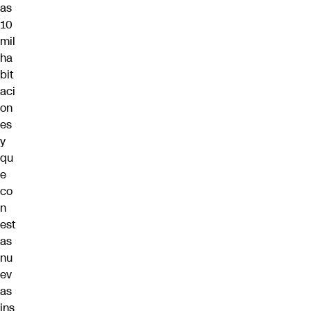
as
10
mil
ha
bit
aci
on
es
y
qu
e
co
n
est
as
nu
ev
as
ins