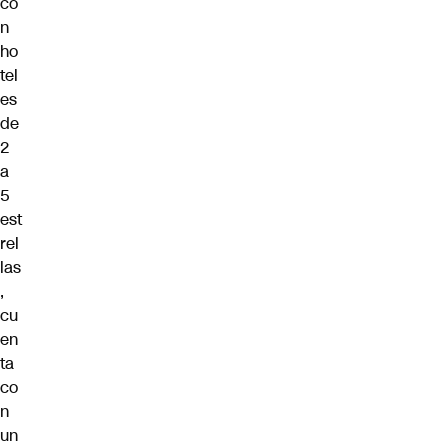
co
n
ho
tel
es
de
2
a
5
est
rel
las
,
cu
en
ta
co
n
un