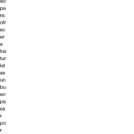
ad
pa
ra
ofr
ec
er
a
los
tur
ist
as
un
bu
en
pa
sa
r
po
r