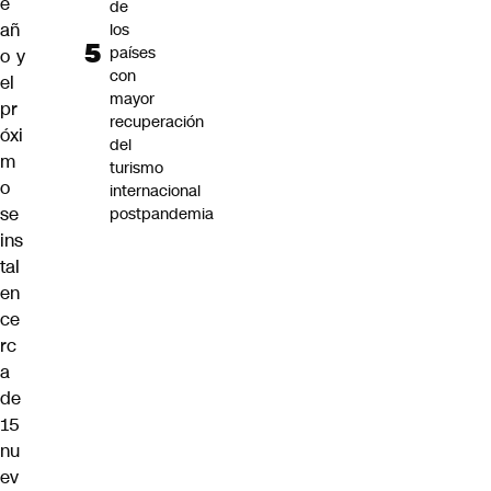
e
de
añ
los
países
o y
con
el
mayor
pr
recuperación
óxi
del
m
turismo
o
internacional
se
postpandemia
ins
tal
en
ce
rc
a
de
15
nu
ev