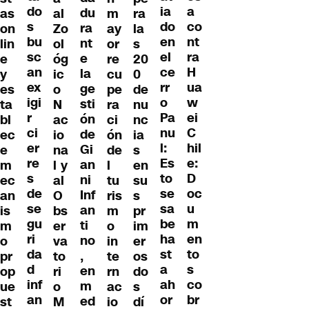
do
a
ia
du
as
al
m
ra
s
co
do
ra
on
Zo
ay
la
bu
nt
en
nt
lin
ol
or
s
sc
ra
el
e
e
óg
re
20
an
H
ce
la
y
ic
cu
0
ex
ua
rr
ge
es
o
pe
de
igi
w
o
sti
ta
N
ra
nu
r
ei
Pa
ón
bl
ac
ci
nc
ci
C
nu
de
ec
io
ón
ia
er
hil
l:
Gi
e
na
de
s
re
e:
Es
an
m
l y
l
en
s
D
to
ni
ec
al
tu
su
de
oc
se
Inf
an
O
ris
s
se
u
sa
an
is
bs
m
pr
gu
m
be
ti
m
er
o
im
ri
en
ha
no
o
va
in
er
da
to
st
,
pr
to
te
os
d
s
a
en
op
ri
rn
do
inf
co
ah
m
ue
o
ac
s
an
br
or
ed
st
M
io
dí