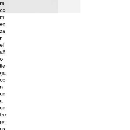
ra
co
m
en
za
r
el
añ
o
lle
ga
co
n
un
a
en
tre
ga
es