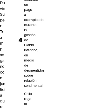
De
un
vin
pago
Su
a
pe
exempleada
durante
r
la
Tr
gestión
a
de
m
Gianni
p
Infantino,
se
en
ga
medio
de
nó
desmentidos
co
sobre
n
relación
jus
sentimental
tici
Chile
a
llega
du
al
ra