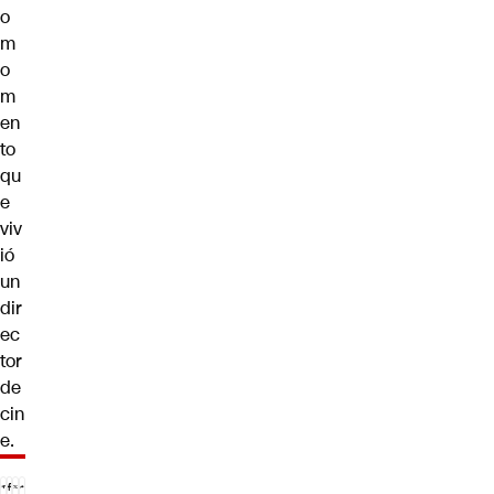
o
m
o
m
en
to
qu
e
viv
ió
un
dir
ec
tor
de
cin
e
.