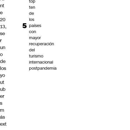
top
nt
ten
e
de
20
los
países
13,
con
se
mayor
r
recuperación
un
del
o
turismo
de
internacional
los
postpandemia
yo
ut
ub
er
s
m
ás
ext