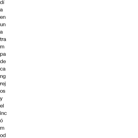
dí
a
en
un
a
tra
m
pa
de
ca
ng
rej
os
y
el
inc
ó
m
od