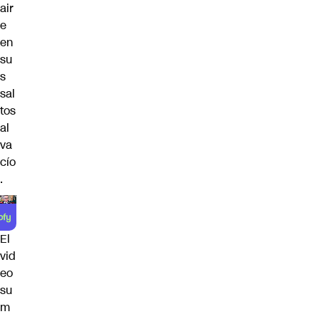
air
e
en
su
s
sal
tos
al
va
cío
.
El
vid
eo
su
m