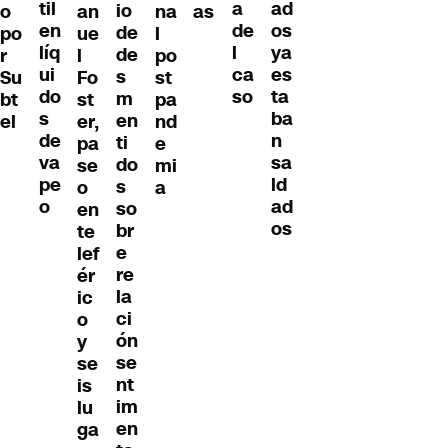
til
ad
a
io
o
an
na
as
en
os
de
de
po
ue
l
líq
ya
l
de
r
l
po
ui
es
ca
s
Su
Fo
st
do
ta
so
m
bt
st
pa
s
ba
en
el
er,
nd
de
n
ti
pa
e
va
sa
do
se
mi
pe
ld
s
o
a
o
ad
so
en
os
br
te
e
lef
re
ér
la
ic
ci
o
ón
y
se
se
nt
is
im
lu
en
ga