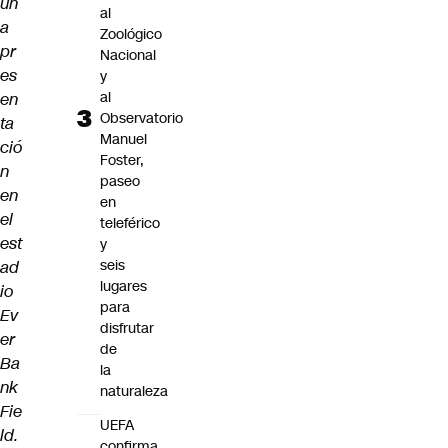
un
al
a
Zoológico
pr
Nacional
es
y
al
en
Observatorio
ta
Manuel
ció
Foster,
n
paseo
en
en
el
teleférico
est
y
seis
ad
lugares
io
para
Ev
disfrutar
er
de
Ba
la
nk
naturaleza
Fie
UEFA
ld.
confirma