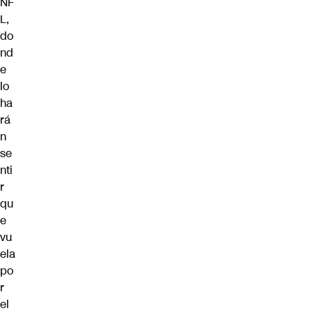
NF
L,
do
nd
e
lo
ha
rá
n
se
nti
r
qu
e
vu
ela
po
r
el