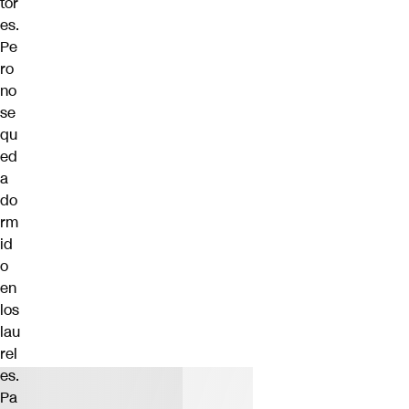
tor
es.
Pe
ro
no
se
qu
ed
a
do
rm
id
o
en
los
lau
rel
es.
Pa