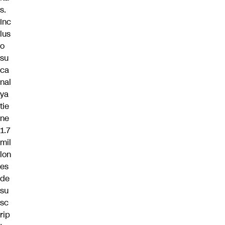
s.
Inc
lus
o
su
ca
nal
ya
tie
ne
1.7
mil
lon
es
de
su
sc
rip