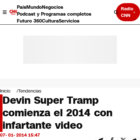
País
Mundo
Negocios
Radio
Podcast y Programas completos
CNN
Futuro 360
Cultura
Servicios
País
Mundo
Negocios
Inicio
Tendencias
Devin Super Tramp
Deportes
Programas completos
comienza el 2014 con
Cultura
Servicios
infartante video
Bits
CNN Data
07- 01- 2014 15:47
CNN tiempo