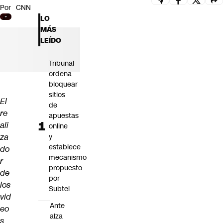
Por
CNN
Futuro 360
LO
Opinión
MÁS
LEÍDO
Tribunal
ordena
bloquear
sitios
El
de
re
apuestas
ali
online
za
y
establece
do
mecanismo
r
propuesto
de
por
los
Subtel
vid
Ante
eo
alza
s