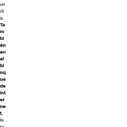
un
dí
a.
Ta
m
bi
én
en
el
bl
oq
ue
de
int
er
ne
t
,
le
m