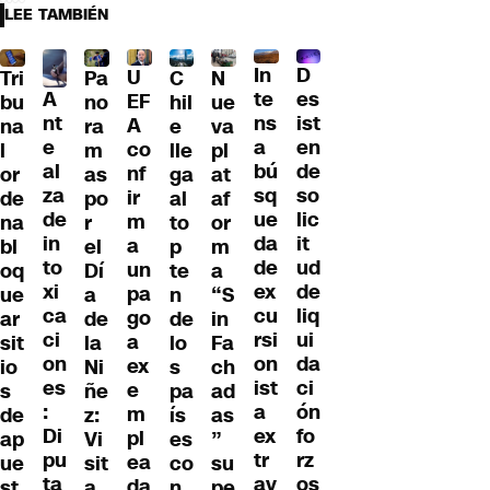
LEE TAMBIÉN
D
In
U
Tri
Pa
C
N
A
es
te
EF
bu
no
hil
ue
nt
ist
ns
A
na
ra
e
va
e
en
a
co
l
m
lle
pl
al
de
bú
nf
or
as
ga
at
za
so
sq
ir
de
po
al
af
de
lic
ue
m
na
r
to
or
in
it
da
a
bl
el
p
m
to
ud
de
un
oq
Dí
te
a
xi
de
ex
pa
ue
a
n
“S
ca
liq
cu
go
ar
de
de
in
ci
ui
rsi
a
sit
la
lo
Fa
on
da
on
ex
io
Ni
s
ch
es
ci
ist
e
s
ñe
pa
ad
:
ón
a
m
de
z:
ís
as
Di
fo
ex
pl
ap
Vi
es
”
pu
rz
tr
ea
ue
sit
co
su
ta
os
av
da
st
a
n
pe