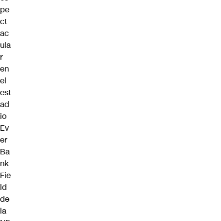
pe
ct
ac
ula
r
en
el
est
ad
io
Ev
er
Ba
nk
Fie
ld
de
la