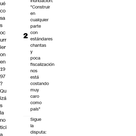
inundación:
ué
"Construir
co
en
sa
cualquier
s
parte
oc
con
estándares
urr
chantas
ier
y
on
poca
en
fiscalización
19
nos
97
está
?
costando
muy
Qu
caro
izá
como
s
país"
la
Sigue
no
la
tici
disputa:
a