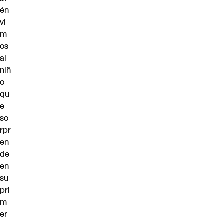
én
vi
m
os
al
niñ
o
qu
e
so
rpr
en
de
en
su
pri
m
er