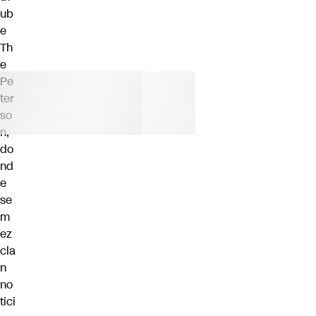
ub
e
Th
e
Pe
ter
so
n,
do
nd
e
se
m
ez
cla
n
no
tici