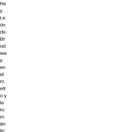
Re
y
Le
ón
de
Br
od
wa
y
en
el
m
etr
o y
la
ro
m
án
tic