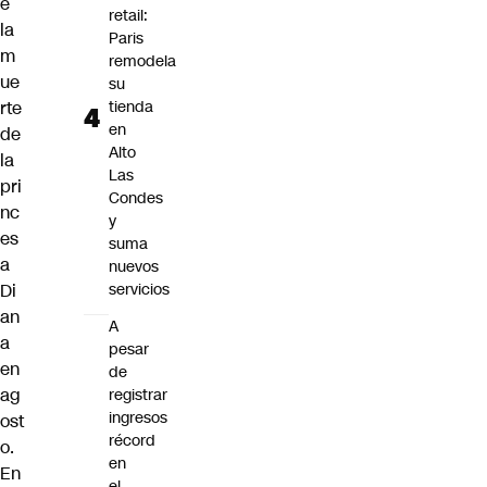
e
retail:
la
Paris
m
remodela
ue
su
rte
tienda
en
de
Alto
la
Las
pri
Condes
nc
y
es
suma
a
nuevos
Di
servicios
an
A
a
pesar
en
de
ag
registrar
ingresos
ost
récord
o.
en
En
el