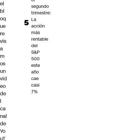
el
segundo
bl
trimestre:
oq
La
ue
acción
más
re
rentable
vis
del
a
S&P
m
500
os
este
un
año
vid
cae
casi
eo
7%
de
l
ca
nal
de
Yo
uT