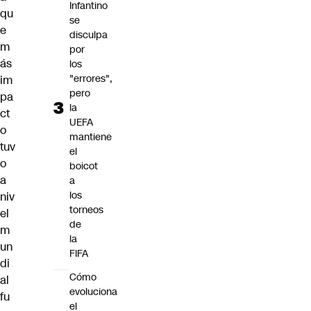
Infantino
qu
se
e
disculpa
m
por
ás
los
"errores",
im
pero
pa
la
ct
UEFA
o
mantiene
tuv
el
o
boicot
a
a
los
niv
torneos
el
de
m
la
un
FIFA
di
Cómo
al
evoluciona
fu
el