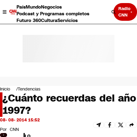
País
Mundo
Negocios
Radio
Podcast y Programas completos
CNN
Futuro 360
Cultura
Servicios
País
Mundo
Negocios
Inicio
Tendencias
¿Cuánto recuerdas del año
Deportes
Programas completos
1997?
Cultura
Servicios
08- 08- 2014 15:52
Bits
CNN Data
Por
CNN
CNN tiempo
LO