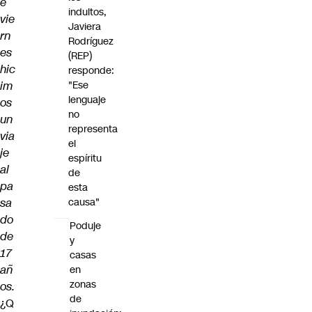
e
indultos,
vie
Javiera
rn
Rodríguez
es
(REP)
hic
responde:
im
"Ese
lenguaje
os
no
un
representa
via
el
je
espíritu
al
de
pa
esta
sa
causa"
do
Poduje
de
y
17
casas
añ
en
zonas
os.
de
¿Q