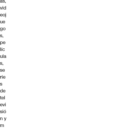
as,
vid
eoj
ue
go
s,
pe
líc
ula
s,
se
rie
s
de
tel
evi
sió
n y
m