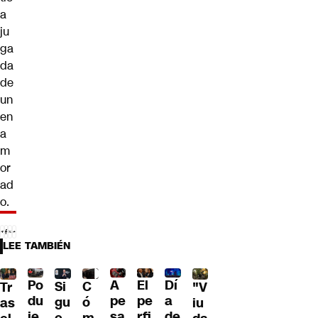
a
ju
ga
da
de
un
en
a
m
or
ad
o
.
LEE TAMBIÉN
Po
A
El
Dí
C
Si
Tr
"V
du
pe
pe
a
ó
gu
as
iu
je
sa
rfi
de
m