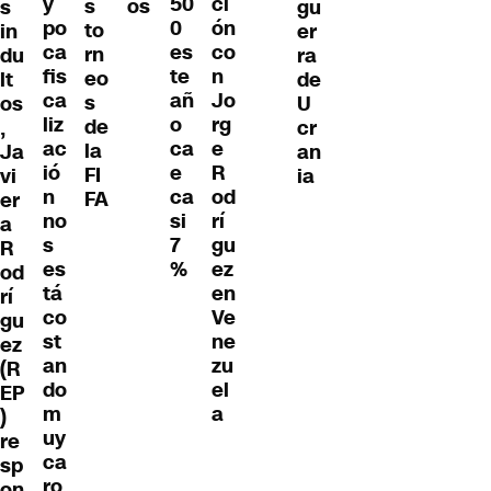
y
50
ci
os
s
s
gu
po
0
ón
to
in
er
ca
es
co
rn
du
ra
fis
te
n
eo
lt
de
ca
añ
Jo
s
os
U
liz
o
rg
de
,
cr
ac
ca
e
la
Ja
an
ió
e
R
FI
vi
ia
n
ca
od
FA
er
no
si
rí
a
s
7
gu
R
es
%
ez
od
tá
en
rí
co
Ve
gu
st
ne
ez
an
zu
(R
do
el
EP
m
a
)
uy
re
ca
sp
ro
on