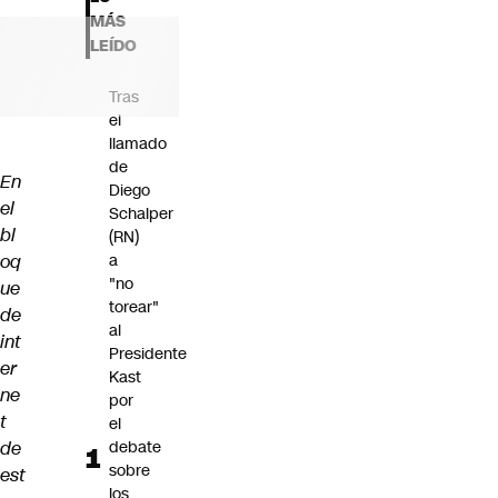
Futuro 360
MÁS
Opinión
LEÍDO
Tras
el
llamado
de
En
Diego
el
Schalper
bl
(RN)
oq
a
"no
ue
torear"
de
al
int
Presidente
er
Kast
ne
por
t
el
de
debate
sobre
est
los