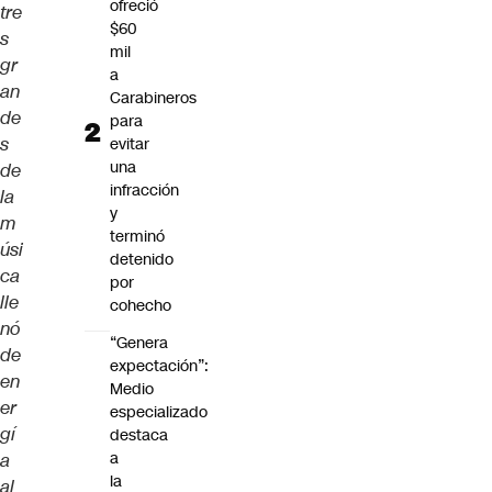
ofreció
tre
$60
s
mil
gr
a
an
Carabineros
de
para
s
evitar
una
de
infracción
la
y
m
terminó
úsi
detenido
ca
por
lle
cohecho
nó
“Genera
de
expectación”:
en
Medio
er
especializado
gí
destaca
a
a
la
al