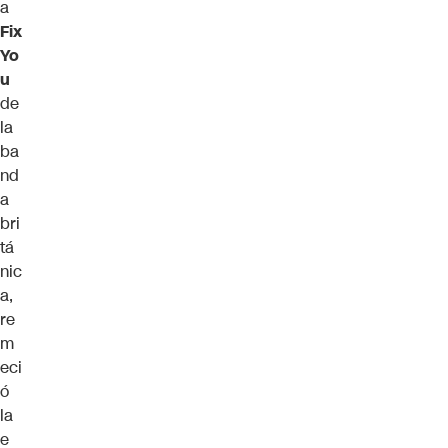
a
Fix
Yo
u
de
la
ba
nd
a
bri
tá
nic
a,
re
m
eci
ó
la
e