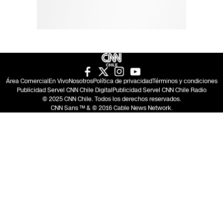
Área Comercial
En Vivo
Nosotros
Política de privacidad
Términos y condiciones
Publicidad Servel CNN Chile Digital
Publicidad Servel CNN Chile Radio
© 2025 CNN Chile. Todos los derechos reservados.
CNN Sans ™ & © 2016 Cable News Network.