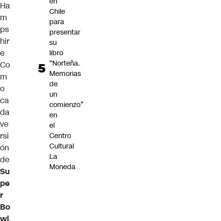
en
Ha
Chile
m
para
ps
presentar
hir
su
e
libro
“Norteña.
Co
Memorias
m
de
o
un
ca
comienzo”
da
en
ve
el
rsi
Centro
Cultural
ón
La
de
Moneda
Su
pe
r
Bo
wl
,