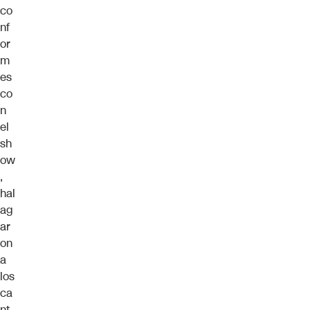
co
nf
or
m
es
co
n
el
sh
ow
,
hal
ag
ar
on
a
los
ca
nt