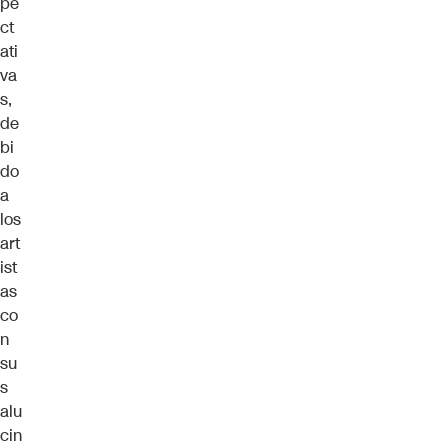
pe
ct
ati
va
s,
de
bi
do
a
los
art
ist
as
co
n
su
s
alu
cin