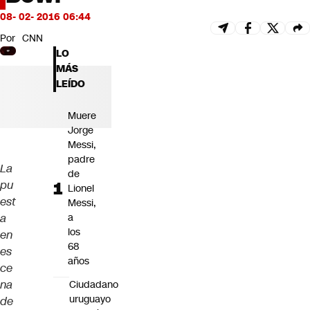
Futuro 360
08- 02- 2016 06:44
Opinión
Por
CNN
LO
MÁS
LEÍDO
Muere
Jorge
Messi,
padre
La
de
pu
Lionel
est
Messi,
a
a
los
en
68
es
años
ce
na
Ciudadano
uruguayo
de