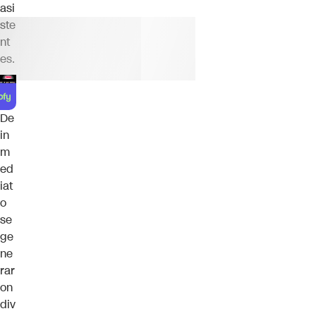
asi
ste
nt
es.
De
in
m
ed
iat
o
se
ge
ne
rar
on
div