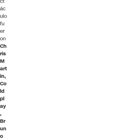
ct
ác
ulo
fu
er
on
Ch
ris
M
art
in,
Co
ld
pl
ay
,
Br
un
o