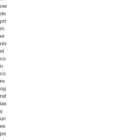
ow
de
pri
m
er
niv
el
co
n
co
re
og
raf
ías
y
un
es
pe