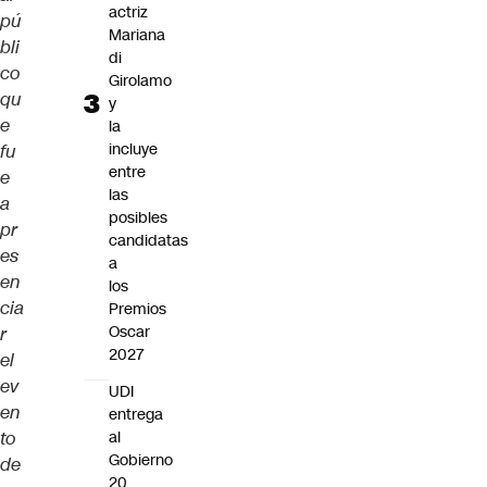
actriz
pú
Mariana
bli
di
co
Girolamo
qu
y
e
la
incluye
fu
entre
e
las
a
posibles
pr
candidatas
es
a
en
los
cia
Premios
Oscar
r
2027
el
ev
UDI
en
entrega
to
al
Gobierno
de
20