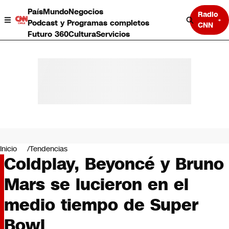
País
Mundo
Negocios
Radio
Podcast y Programas completos
CNN
Futuro 360
Cultura
Servicios
País
Mundo
Negocios
Inicio
Tendencias
Coldplay, Beyoncé y Bruno
Deportes
Programas completos
Mars se lucieron en el
Cultura
Servicios
medio tiempo de Super
Bits
CNN Data
Bowl
CNN tiempo