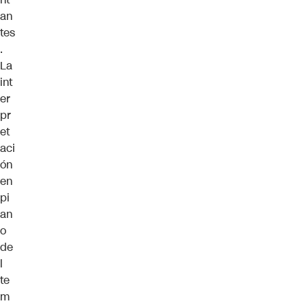
an
tes
.
La
int
er
pr
et
aci
ón
en
pi
an
o
de
l
te
m