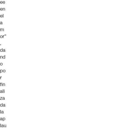
ee
en
el
a
m
or”
,
da
nd
o
po
r
fin
ali
za
da
la
ap
lau