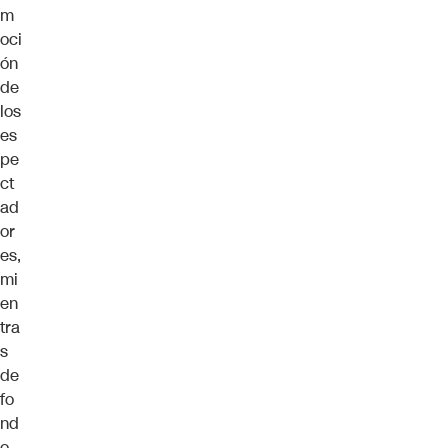
m
oci
ón
de
los
es
pe
ct
ad
or
es,
mi
en
tra
s
de
fo
nd
o