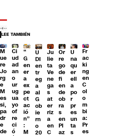
LEE TAMBIÉN
M
Ci
Fr
“
Ju
Or
U
U
ue
ud
ac
G
lie
re
na
DI
re
ad
ki
en
ta
go
qu
en
Jo
an
ng
er
Ve
de
er
tr
rg
o
en
a
ne
fi
ell
eg
e
ur
C
ex
ga
en
a
a
M
ug
ol
pe
s
de
po
al
es
ua
o
ct
at
ob
r
G
si,
yo
m
ac
er
ra
pr
ob
pa
of
bi
ió
riz
s
es
ie
dr
re
a:
n”
a
en
un
rn
e
ci
Pr
:
en
Pl
ta
o
de
ó
es
M
C
az
s
20