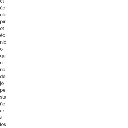
ct
ác
ulo
pir
ot
éc
nic
o
qu
e
no
de
jó
pe
sta
ñe
ar
a
los