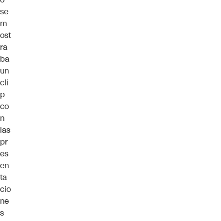
se
m
ost
ra
ba
un
cli
p
co
n
las
pr
es
en
ta
cio
ne
s