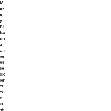
M
ar
s
y
Ri
ha
nn
a
,
qu
ien
es
se
luc
ier
on
co
n
un
sh