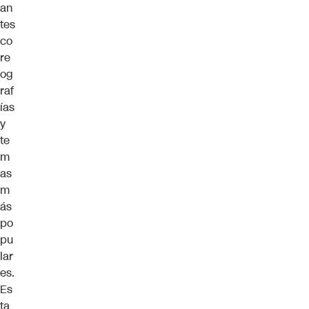
an
tes
co
re
og
raf
ías
y
te
m
as
m
ás
po
pu
lar
es.
Es
ta