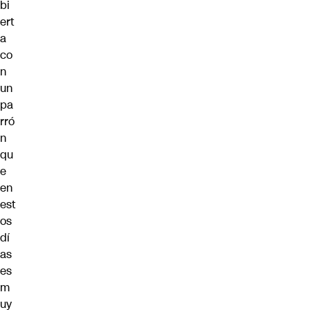
bi
ert
a
co
n
un
pa
rró
n
qu
e
en
est
os
dí
as
es
m
uy