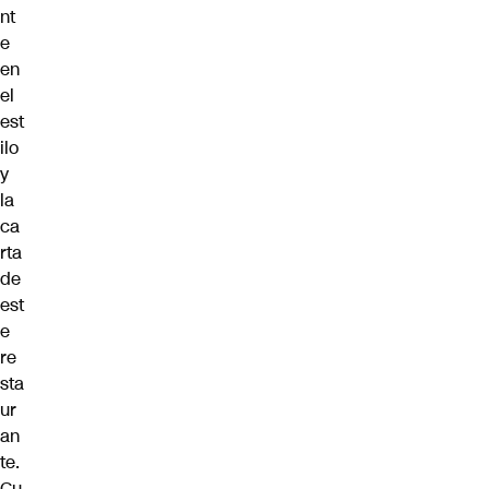
nt
e
en
el
est
ilo
y
la
ca
rta
de
est
e
re
sta
ur
an
te.
Cu