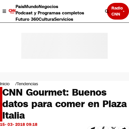
País
Mundo
Negocios
Radio
Podcast y Programas completos
CNN
Futuro 360
Cultura
Servicios
País
Mundo
Negocios
Inicio
Tendencias
CNN Gourmet: Buenos
Deportes
Programas completos
datos para comer en Plaza
Cultura
Servicios
Italia
Bits
CNN Data
15- 03- 2018 09:18
CNN tiempo