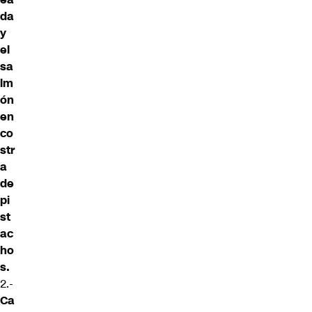
da
y
el
sa
lm
ón
en
co
str
a
de
pi
st
ac
ho
s.
2.-
Ca