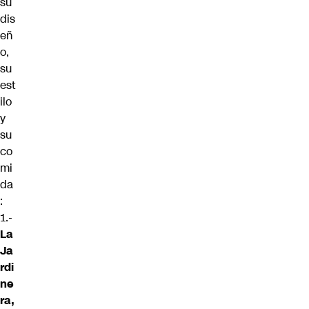
su
dis
eñ
o,
su
est
ilo
y
su
co
mi
da
:
1.-
La
Ja
rdi
ne
ra,