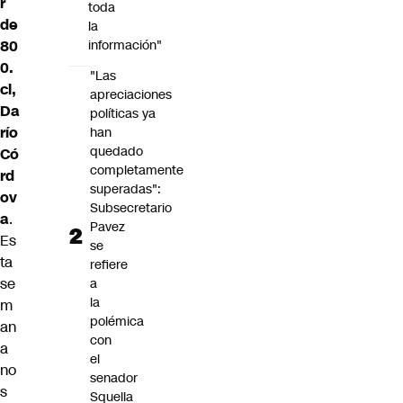
r
toda
de
la
80
información"
0.
"Las
cl,
apreciaciones
Da
políticas ya
río
han
quedado
Có
completamente
rd
superadas":
ov
Subsecretario
a
.
Pavez
Es
se
ta
refiere
se
a
la
m
polémica
an
con
a
el
no
senador
s
Squella