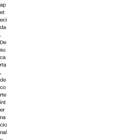
ap
et
eci
da
.
De
su
ca
rta
,
de
co
rte
int
er
na
cio
nal
y