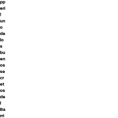
pp
eri
!
un
o
de
lo
s
bu
en
os
se
cr
et
os
de
l
Ba
rri