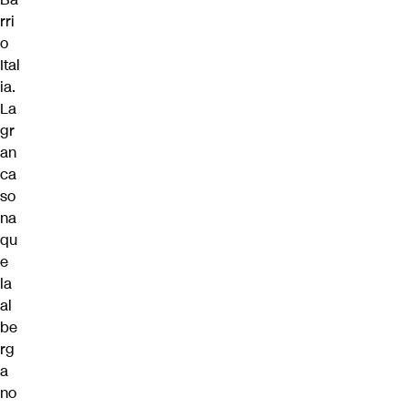
rri
o
Ital
ia.
La
gr
an
ca
so
na
qu
e
la
al
be
rg
a
no