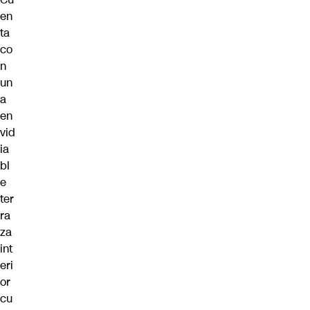
en
ta
co
n
un
a
en
vid
ia
bl
e
ter
ra
za
int
eri
or
cu