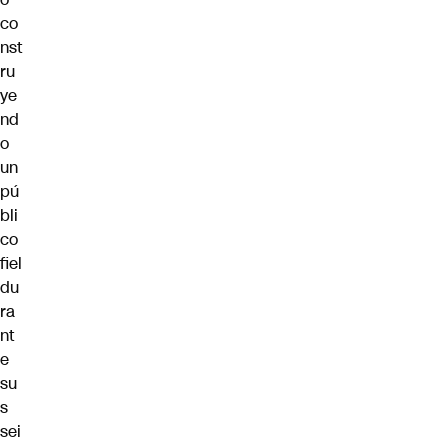
co
nst
ru
ye
nd
o
un
pú
bli
co
fiel
du
ra
nt
e
su
s
sei