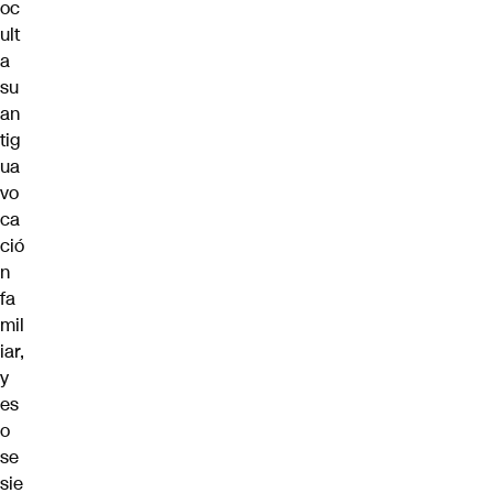
oc
ult
a
su
an
tig
ua
vo
ca
ció
n
fa
mil
iar,
y
es
o
se
sie