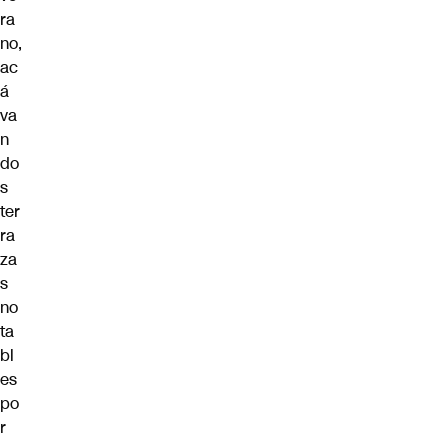
ra
no,
ac
á
va
n
do
s
ter
ra
za
s
no
ta
bl
es
po
r