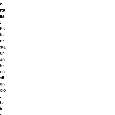
o
Ita
lia
:
Es
te
re
sta
ur
an
te,
en
sil
en
cio
,
ha
id
o