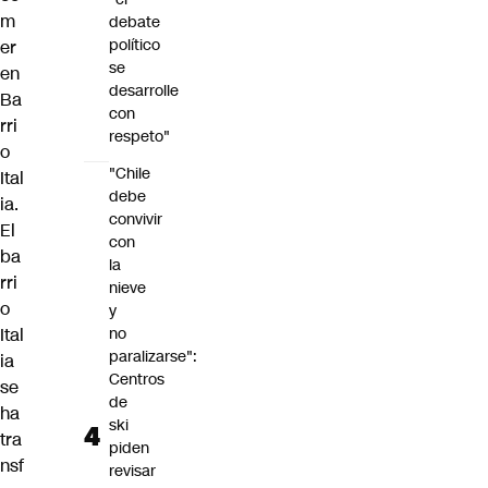
m
debate
político
er
se
en
desarrolle
Ba
con
rri
respeto"
o
"Chile
Ital
debe
ia.
convivir
El
con
ba
la
rri
nieve
o
y
Ital
no
paralizarse":
ia
Centros
se
de
ha
ski
tra
piden
nsf
revisar