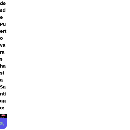
de
sd
e
Pu
ert
o
va
ra
s
ha
st
a
Sa
nti
ag
o: