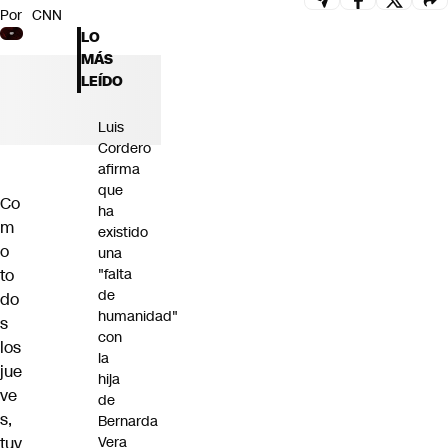
Por
CNN
Futuro 360
LO
Opinión
MÁS
LEÍDO
Luis
Cordero
afirma
que
Co
ha
m
existido
o
una
to
"falta
de
do
humanidad"
s
con
los
la
jue
hija
ve
de
s,
Bernarda
tuv
Vera