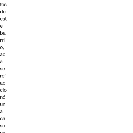
tes
de
est
e
ba
rri
o,
ac
á
se
ref
ac
cio
nó
un
a
ca
so
na