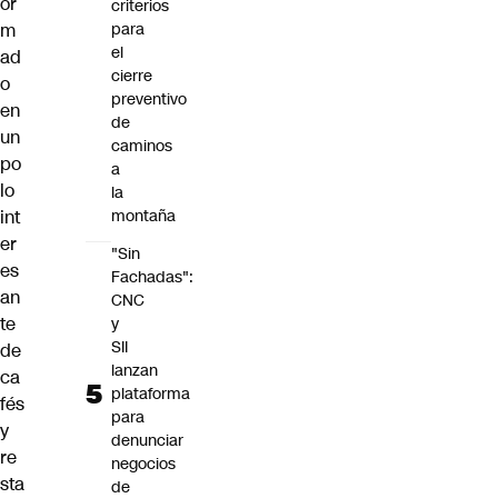
or
criterios
m
para
el
ad
cierre
o
preventivo
en
de
un
caminos
po
a
lo
la
int
montaña
er
"Sin
es
Fachadas":
an
CNC
te
y
SII
de
lanzan
ca
plataforma
fés
para
y
denunciar
re
negocios
sta
de