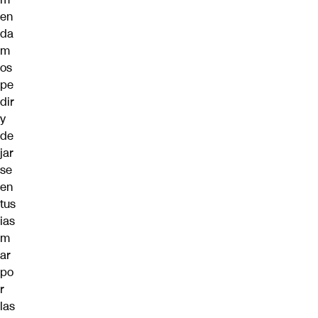
en
da
m
os
pe
dir
y
de
jar
se
en
tus
ias
m
ar
po
r
las