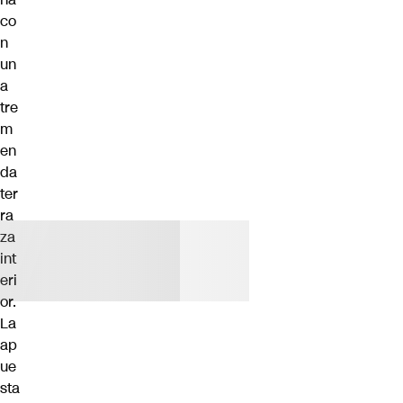
co
n
un
a
tre
m
en
da
ter
ra
za
int
eri
or.
La
ap
ue
sta