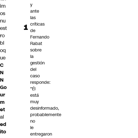
y
im
ante
os
las
nu
críticas
est
de
ro
Fernando
bl
Rabat
oq
sobre
la
ue
gestión
C
del
N
caso
N
responde:
Go
"Él
ur
está
m
muy
desinformado,
et
probablemente
al
no
ed
le
ito
entregaron