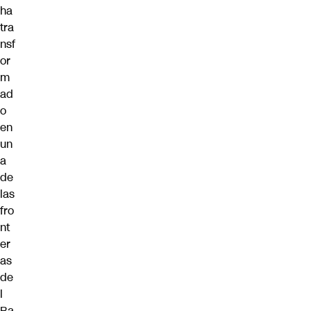
ha
tra
nsf
or
m
ad
o
en
un
a
de
las
fro
nt
er
as
de
l
Ba