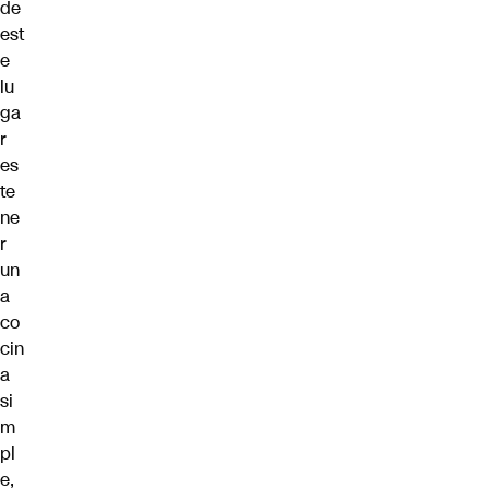
de
est
e
lu
ga
r
es
te
ne
r
un
a
co
cin
a
si
m
pl
e,