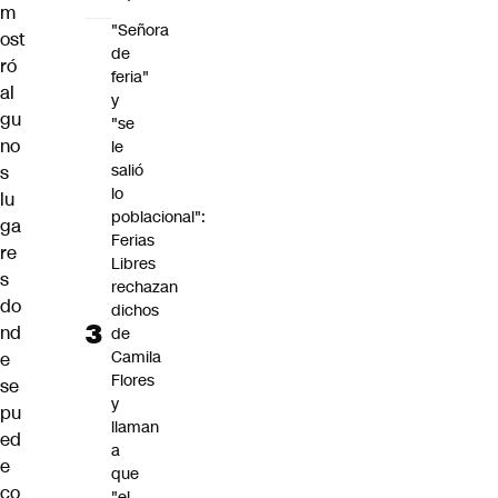
m
"Señora
ost
de
ró
feria"
al
y
gu
"se
no
le
salió
s
lo
lu
poblacional":
ga
Ferias
re
Libres
s
rechazan
do
dichos
nd
de
Camila
e
Flores
se
y
pu
llaman
ed
a
e
que
co
"el