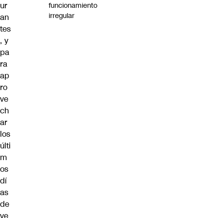
ur
funcionamiento
irregular
an
tes
, y
pa
ra
ap
ro
ve
ch
ar
los
últi
m
os
dí
as
de
ve