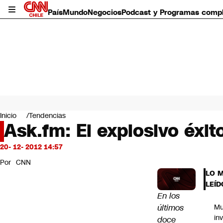
País
Mundo
Negocios
Podcast y Programas comp
País
Mundo
Inicio
Tendencias
Negocios
Ask.fm: El explosivo éxit
Deportes
Programas completos
20- 12- 2012 14:57
Cultura
Por
CNN
Servicios
LO 
Bits
LEÍD
CNN Data
En los
CNN tiempo
últimos
Mu
Futuro 360
in
doce
Opinión