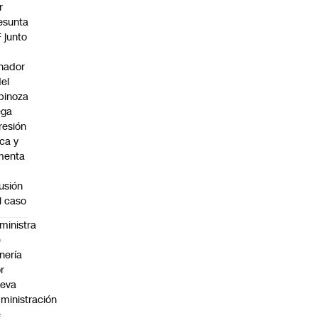
r
esunta
F junto
nador
del
pinoza
ega
resión
ica y
menta
fusión
l caso
ministra
e
nería
r
ueva
ministración
e