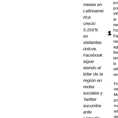
po
meses en
pr
Latinoamé
VI
rica
al
creció
se
5.156%
Fi
en
Es
ni
visitantes
ag
únicos.
fís
Facebook
la
sigue
la
siendo el
di
líder de la
de
región en
Ex
redes
d
sociales y
Mi
Twitter
po
sucumbe
n
ad
ante
d