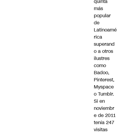
quinta
más
popular
de
Latinoamé
rica
superand
o a otros
ilustres
como
Badoo,
Pinterest,
Myspace
o Tumblr.
Si en
noviembr
e de 2011
tenía 247
visitas