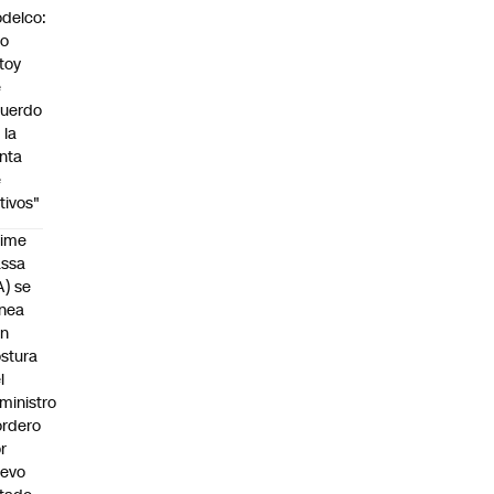
delco:
No
toy
e
uerdo
 la
nta
e
tivos"
aime
assa
A) se
inea
on
stura
l
ministro
rdero
r
uevo