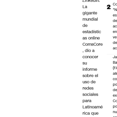
LinkedIn.
Co
La
"
gigante
es
mundial
d
de
ac
estadístic
en
ve
as online
d
ComsCore
ac
, dio a
conocer
J
B
su
(F
informe
al
sobre el
c
uso de
po
redes
de
sociales
ex
para
Co
po
Latinoamé
n
rica que