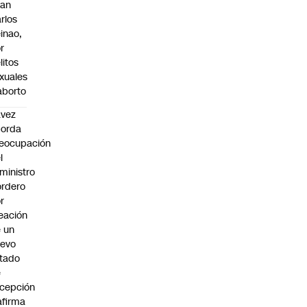
uan
rlos
inao,
r
litos
xuales
aborto
avez
borda
eocupación
l
ministro
rdero
r
eación
 un
uevo
tado
e
cepción
afirma