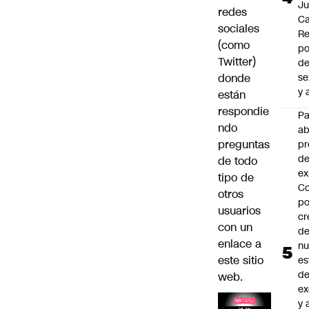
J
redes
Ca
sociales
Re
(como
po
Twitter)
de
donde
se
y 
están
respondie
P
ndo
a
preguntas
pr
de
de todo
ex
tipo de
Co
otros
po
usuarios
cr
con un
de
enlace a
n
este sitio
es
d
web.
ex
y 