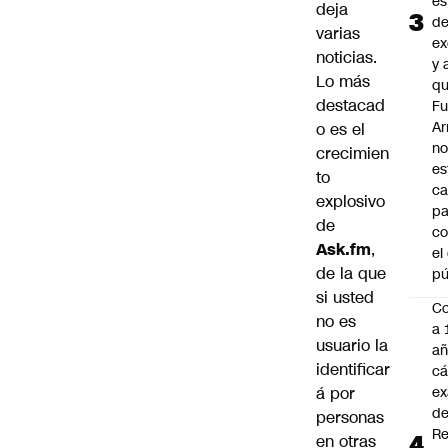
es
deja
d
varias
ex
noticias.
y 
Lo más
qu
destacad
Fu
A
o es el
n
crecimien
es
to
ca
explosivo
pa
de
co
Ask.fm
,
el
de la que
pú
si usted
C
no es
a 
usuario la
añ
identificar
cá
á por
ex
d
personas
Re
en otras