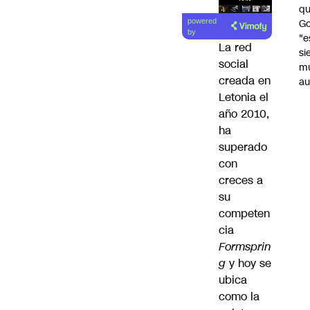
qu
Lea el
Go
powered
artículo
by
"e
La red
si
social
m
creada en
au
Letonia el
año 2010,
ha
superado
con
creces a
su
competen
cia
Formsprin
g
y hoy se
ubica
como la