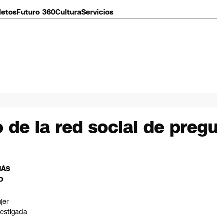
letos
Futuro 360
Cultura
Servicios
o de la red social de preg
MÁS
O
jer
vestigada