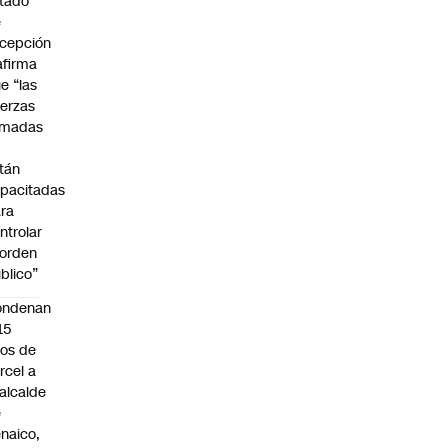
tado
e
cepción
afirma
e “las
erzas
rmadas
o
tán
pacitadas
ra
ntrolar
 orden
blico”
ondenan
15
os de
rcel a
alcalde
e
naico,