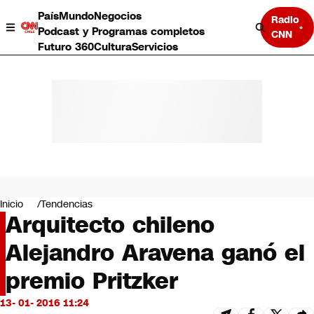
País
Mundo
Negocios
Radio
Podcast y Programas completos
CNN
Futuro 360
Cultura
Servicios
País
Mundo
Negocios
Inicio
Tendencias
Arquitecto chileno
Deportes
Programas completos
Alejandro Aravena ganó el
Cultura
Servicios
premio Pritzker
Bits
CNN Data
13- 01- 2016 11:24
CNN tiempo