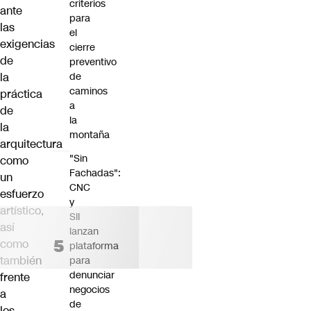
criterios
ante
para
las
el
exigencias
cierre
de
preventivo
de
la
caminos
práctica
a
de
la
la
montaña
arquitectura
"Sin
como
Fachadas":
un
CNC
esfuerzo
y
artístico
,
SII
así
lanzan
como
plataforma
también
para
denunciar
frente
negocios
a
de
los