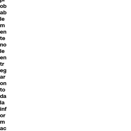
ob
ab
le
m
en
te
no
le
en
tr
eg
ar
on
to
da
la
inf
or
m
ac