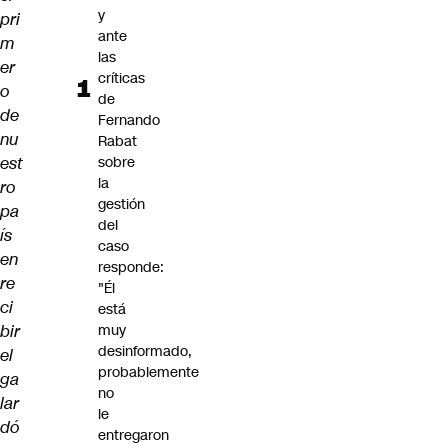
y
pri
ante
m
las
er
críticas
o
de
de
Fernando
nu
Rabat
est
sobre
la
ro
gestión
pa
del
ís
caso
en
responde:
re
"Él
ci
está
bir
muy
desinformado,
el
probablemente
ga
no
lar
le
dó
entregaron