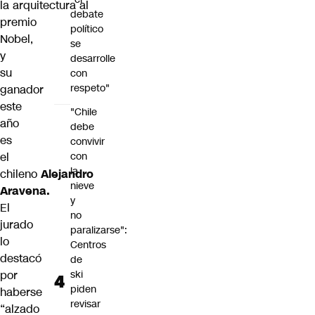
la
arquitectura
al
debate
premio
político
Nobel,
se
y
desarrolle
su
con
respeto"
ganador
este
"Chile
año
debe
es
convivir
con
el
la
chileno
Alejandro
nieve
Aravena.
y
El
no
jurado
paralizarse":
lo
Centros
destacó
de
ski
por
piden
haberse
revisar
“alzado