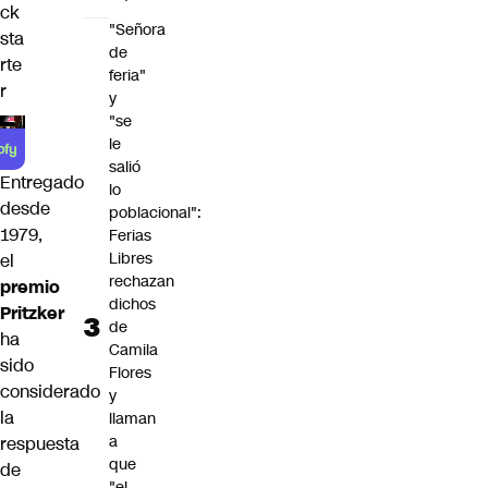
ck
"Señora
sta
de
rte
feria"
r
y
"se
le
salió
Entregado
lo
desde
poblacional":
1979,
Ferias
Libres
el
rechazan
premio
dichos
Pritzker
de
ha
Camila
sido
Flores
considerado
y
la
llaman
a
respuesta
que
de
"el