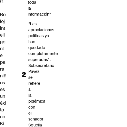
n.
toda
–
la
Re
información"
loj
"Las
int
apreciaciones
eli
políticas ya
ge
han
quedado
nt
completamente
e
superadas":
pa
Subsecretario
ra
Pavez
niñ
se
os
refiere
es
a
la
un
polémica
éxi
con
to
el
en
senador
Ki
Squella