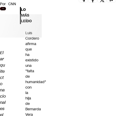
Por
CNN
Futuro 360
LO
Opinión
MÁS
LEÍDO
Luis
Cordero
afirma
que
El
ha
ar
existido
qu
una
ite
"falta
de
ct
humanidad"
o
con
na
la
cio
hija
nal
de
es
Bernarda
el
Vera