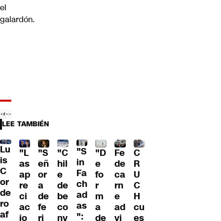
el
galardón.
LEE TAMBIÉN
Lu
"S
"L
"S
"C
"D
Fe
C
is
in
as
eñ
hil
e
de
R
C
Fa
ap
or
e
fo
ca
U
or
ch
re
a
de
r
rn
C
de
ad
ci
de
be
m
e
H
ro
as
ac
fe
co
a
ad
cu
af
":
io
ri
nv
de
vi
es