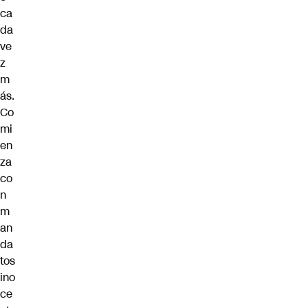
ca
da
ve
z
m
ás.
Co
mi
en
za
co
n
m
an
da
tos
ino
ce