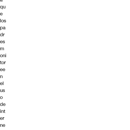
qu
e
los
pa
dr
es
m
oni
tor
ee
n
el
us
o
de
int
er
ne