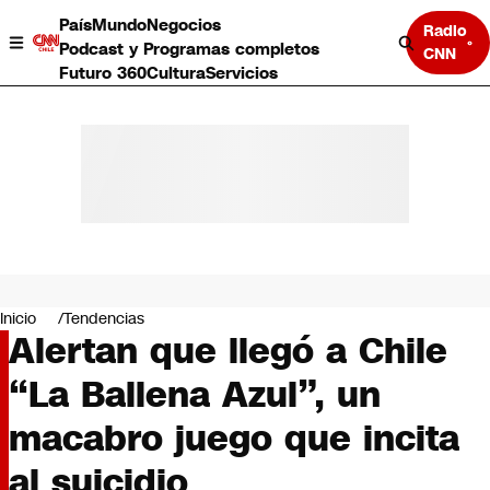
País
Mundo
Negocios
Radio
Podcast y Programas completos
CNN
Futuro 360
Cultura
Servicios
País
Mundo
Negocios
Inicio
Tendencias
Alertan que llegó a Chile
Deportes
Programas completos
“La Ballena Azul”, un
Cultura
Servicios
macabro juego que incita
Bits
CNN Data
al suicidio
CNN tiempo