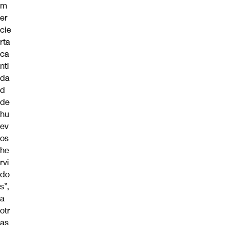
m
er
cie
rta
ca
nti
da
d
de
hu
ev
os
he
rvi
do
s”,
a
otr
as