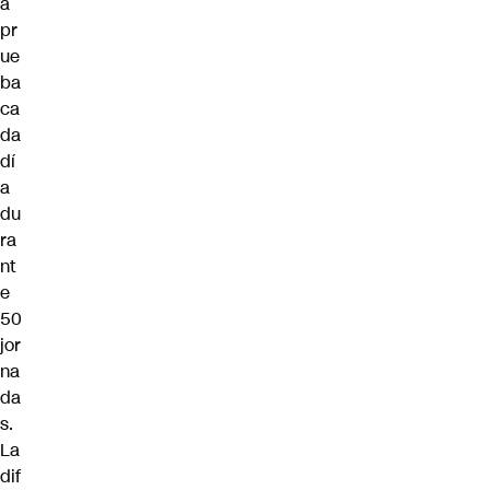
a
pr
ue
ba
ca
da
dí
a
du
ra
nt
e
50
jor
na
da
s.
La
dif