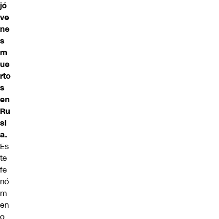
jó
ve
ne
s
m
ue
rto
s
en
Ru
si
a.
Es
te
fe
nó
m
en
o