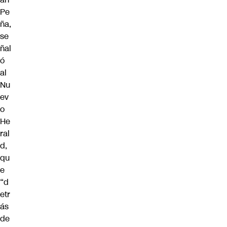
Pe
ña,
se
ñal
ó
al
Nu
ev
o
He
ral
d,
qu
e
“d
etr
ás
de