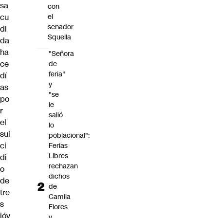
sa
con
cu
el
senador
di
Squella
da
ha
"Señora
ce
de
feria"
dí
y
as
"se
po
le
r
salió
el
lo
sui
poblacional":
ci
Ferias
Libres
di
rechazan
o
dichos
de
de
tre
Camila
s
Flores
jóv
y