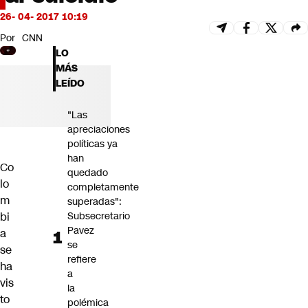
Futuro 360
26- 04- 2017 10:19
Opinión
Por
CNN
LO
MÁS
LEÍDO
"Las
apreciaciones
políticas ya
han
Co
quedado
lo
completamente
m
superadas":
bi
Subsecretario
Pavez
a
se
se
refiere
ha
a
vis
la
to
polémica