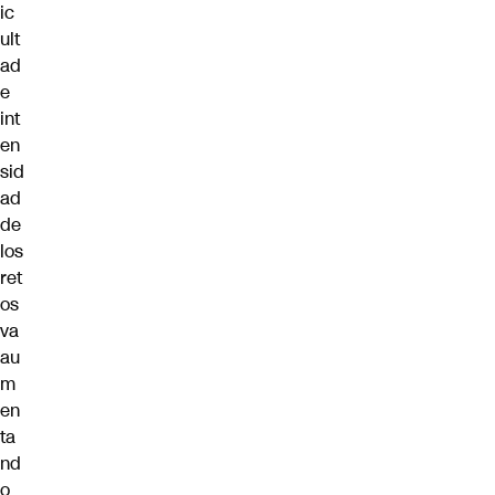
ic
ult
ad
e
int
en
sid
ad
de
los
ret
os
va
au
m
en
ta
nd
o