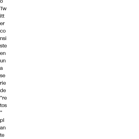
o
Tw
itt
er
co
nsi
ste
en
un
a
se
rie
de
“re
tos
”
pl
an
te