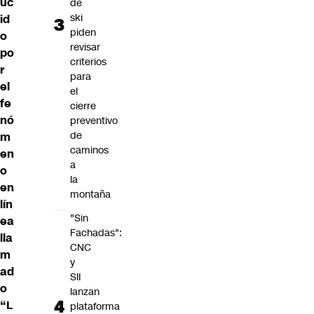
uc
de
ski
id
piden
o
revisar
po
criterios
r
para
el
el
fe
cierre
nó
preventivo
de
m
caminos
en
a
o
la
en
montaña
lín
"Sin
ea
Fachadas":
lla
CNC
m
y
ad
SII
o
lanzan
“L
plataforma