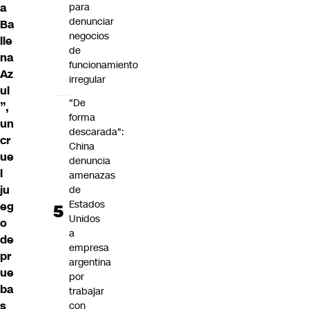
a
para
denunciar
Ba
negocios
lle
de
na
funcionamiento
Az
irregular
ul
"De
”,
forma
un
descarada":
cr
China
ue
denuncia
l
amenazas
ju
de
Estados
eg
Unidos
o
a
de
empresa
pr
argentina
ue
por
ba
trabajar
s
con