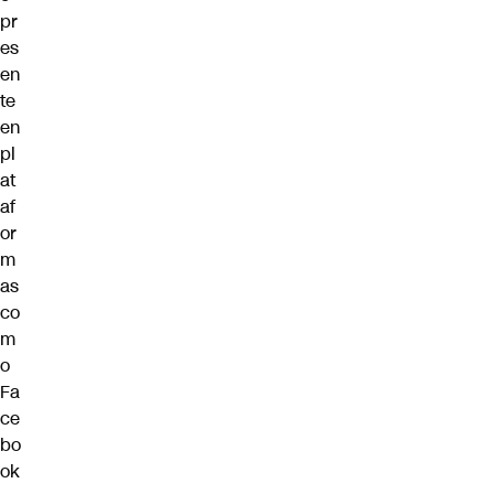
pr
es
en
te
en
pl
at
af
or
m
as
co
m
o
Fa
ce
bo
ok