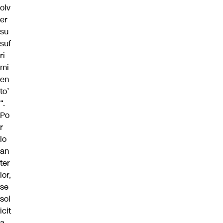
olv
er
su
suf
ri
mi
en
to’
“.
Po
r
lo
an
ter
ior,
se
sol
icit
a