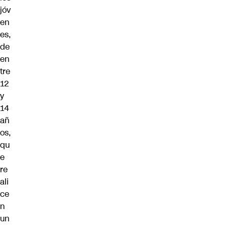
jóv
en
es,
de
en
tre
12
y
14
añ
os,
qu
e
re
ali
ce
n
un