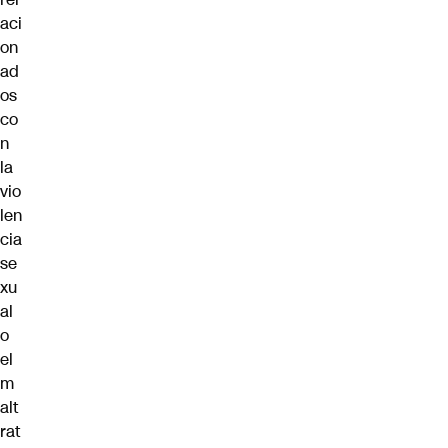
aci
on
ad
os
co
n
la
vio
len
cia
se
xu
al
o
el
m
alt
rat