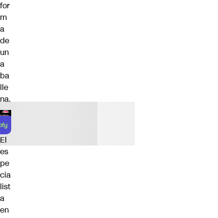
for
m
a
de
un
a
ba
lle
na.
El
es
pe
cia
list
a
en