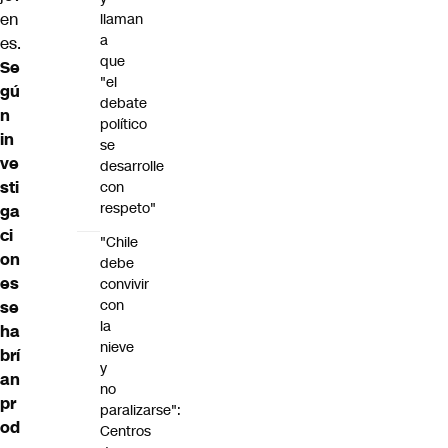
en
llaman
a
es.
que
Se
"el
gú
debate
n
político
in
se
ve
desarrolle
sti
con
respeto"
ga
ci
"Chile
on
debe
es
convivir
con
se
la
ha
nieve
brí
y
an
no
pr
paralizarse":
od
Centros