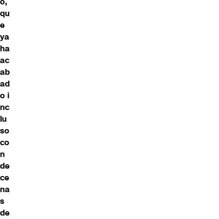
o,
qu
e
ya
ha
ac
ab
ad
o i
nc
lu
so
co
n
de
ce
na
s
de