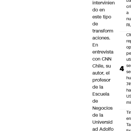
ba
intervinien
cr
do en
a
este tipo
nu
de
R
transform
C
aciones.
re
En
op
entrevista
pe
con CNN
ut
Chile, su
se
se
autor, el
h
profesor
7
de la
ha
Escuela
U
de
mi
Negocios
Ti
de la
e
Universid
Ta
ad Adolfo
Es