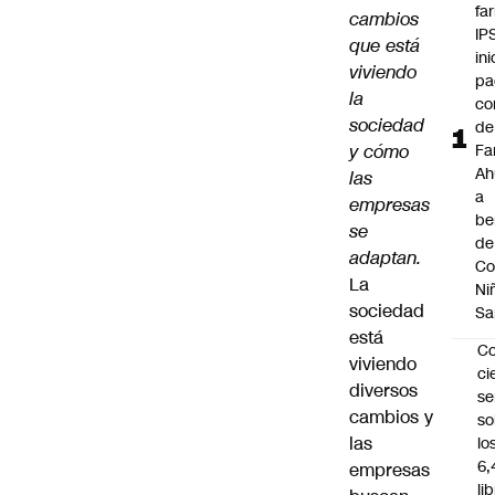
fa
cambios
IP
que está
ini
viviendo
pa
la
co
sociedad
de
y cómo
Fa
A
las
a
empresas
be
se
de
adaptan.
Co
La
Ni
sociedad
Sa
está
C
viviendo
ci
diversos
s
cambios y
so
las
lo
6,
empresas
li