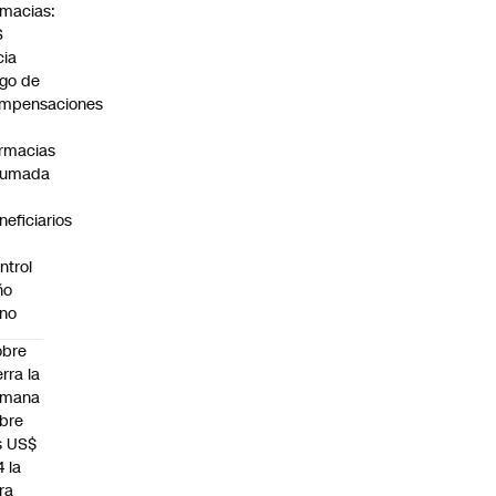
rmacias:
S
cia
go de
mpensaciones
rmacias
humada
neficiarios
ntrol
ño
no
obre
erra la
emana
bre
s US$
4 la
bra