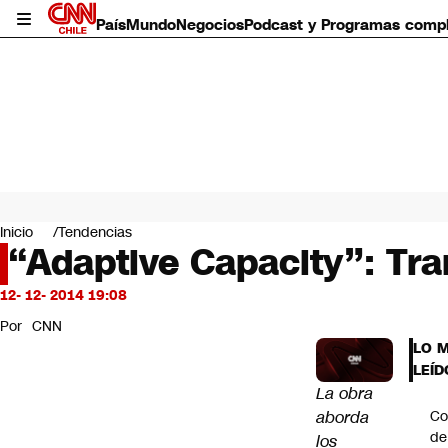
País
Mundo
Negocios
Podcast y Programas comp
País
Mundo
Inicio
Tendencias
Negocios
“Adaptive Capacity”: Tr
Deportes
Programas completos
12- 12- 2014 19:08
Cultura
Por
CNN
Servicios
LO 
Bits
LEÍD
CNN Data
La obra
CNN tiempo
aborda
Co
Futuro 360
de
los
Opinión