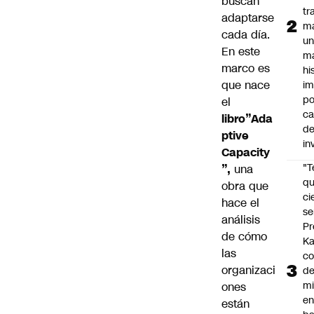
buscan
tr
adaptarse
m
cada día.
u
En este
m
marco es
hi
que nace
im
po
el
ca
libro”Ada
d
ptive
in
Capacity
"
”,
una
qu
obra que
ci
hace el
se
análisis
Pr
de cómo
Ka
las
co
organizaci
de
mi
ones
e
están