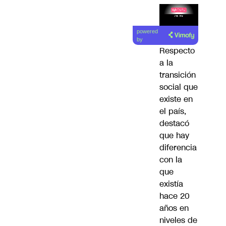
Lea el
powered
artículo
by
Respecto
a la
transición
social que
existe en
el país,
destacó
que hay
diferencia
con la
que
existía
hace 20
años en
niveles de