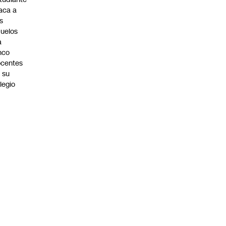
aca a
s
uelos
a
nco
centes
 su
legio