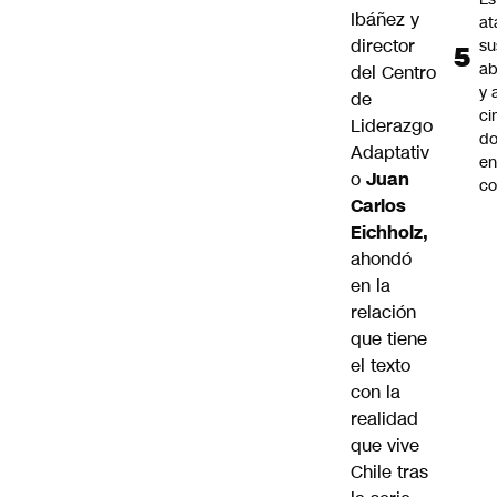
Ibáñez y
at
director
su
ab
del Centro
y 
de
ci
Liderazgo
do
Adaptativ
en
o
Juan
co
Carlos
Eichholz,
ahondó
en la
relación
que tiene
el texto
con la
realidad
que vive
Chile tras