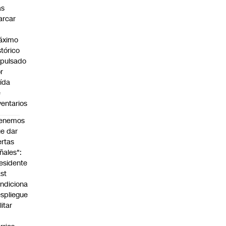
as
arcar
n
áximo
stórico
pulsado
r
ída
e
ventarios
Tenemos
e dar
ertas
ñales":
esidente
st
ndiciona
spliegue
litar
n