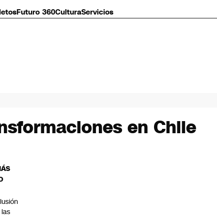
letos
Futuro 360
Cultura
Servicios
ansformaciones en Chile
MÁS
O
lusión
 las