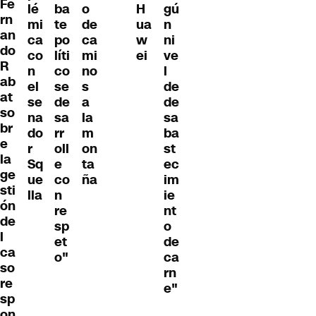
Fe
lé
ba
o
H
gú
rn
mi
te
de
ua
n
an
ca
po
ca
w
ni
do
co
líti
mi
ei
ve
R
n
co
no
l
ab
el
se
s
de
at
se
de
a
de
so
na
sa
la
sa
br
do
rr
m
ba
e
r
oll
on
st
la
Sq
e
ta
ec
ge
ue
co
ña
im
sti
lla
n
ie
ón
re
nt
de
sp
o
l
et
de
ca
o"
ca
so
rn
re
e"
sp
on