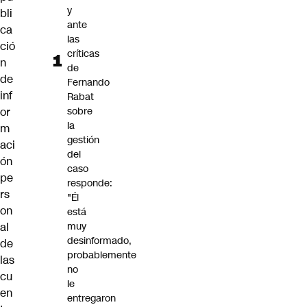
y
bli
ante
ca
las
ció
críticas
n
de
de
Fernando
inf
Rabat
or
sobre
la
m
gestión
aci
del
ón
caso
pe
responde:
rs
"Él
on
está
al
muy
desinformado,
de
probablemente
las
no
cu
le
en
entregaron