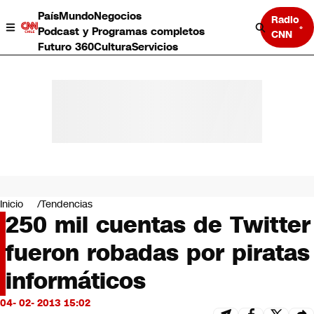
País
Mundo
Negocios
Radio
Podcast y Programas completos
CNN
Futuro 360
Cultura
Servicios
País
Mundo
Negocios
Inicio
Tendencias
250 mil cuentas de Twitter
Deportes
Programas completos
fueron robadas por piratas
Cultura
Servicios
informáticos
Bits
CNN Data
04- 02- 2013 15:02
CNN tiempo