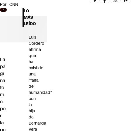
Por
CNN
Futuro 360
LO
Opinión
MÁS
LEÍDO
Luis
Cordero
afirma
que
La
ha
pá
existido
gi
una
na
"falta
de
te
humanidad"
m
con
e
la
po
hija
r
de
la
Bernarda
pu
Vera