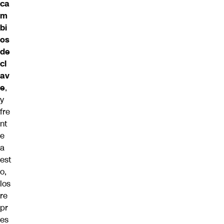
ca
m
bi
os
de
cl
av
e
,
y
fre
nt
e
a
est
o,
los
re
pr
es