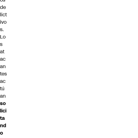
de
lict
ivo
s.
Lo
s
at
ac
an
tes
ac
tú
an
so
lici
ta
nd
o