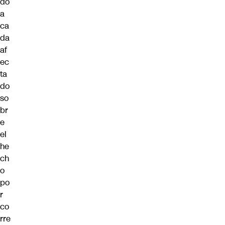
do
a
ca
da
af
ec
ta
do
so
br
e
el
he
ch
o
po
r
co
rre