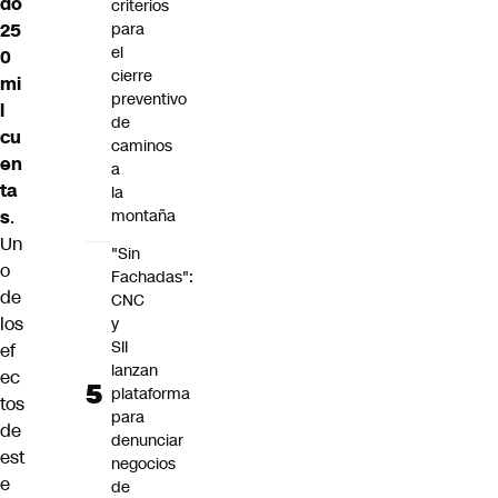
do
criterios
25
para
el
0
cierre
mi
preventivo
l
de
cu
caminos
en
a
ta
la
s
.
montaña
Un
"Sin
o
Fachadas":
de
CNC
los
y
SII
ef
lanzan
ec
plataforma
tos
para
de
denunciar
est
negocios
e
de