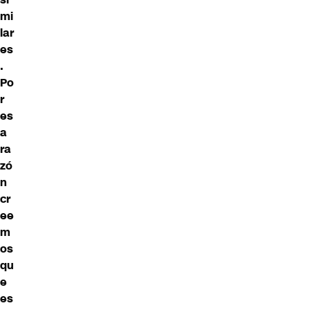
mi
lar
es
.
Po
r
es
a
ra
zó
n
cr
ee
m
os
qu
e
es