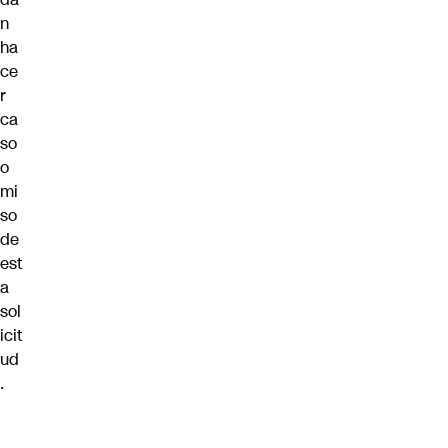
n
ha
ce
r
ca
so
o
mi
so
de
est
a
sol
icit
ud
.