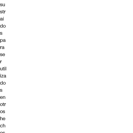
su
str
aí
do
s
pa
ra
se
r
util
iza
do
s
en
otr
os
he
ch
os