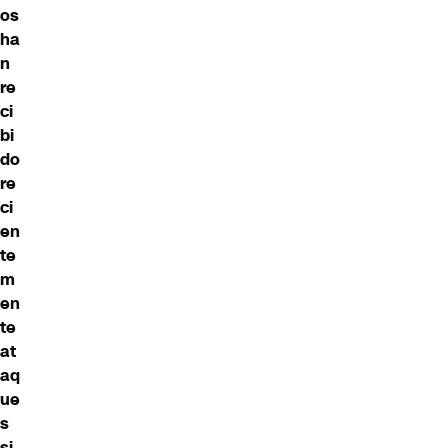
os
ha
n
re
ci
bi
do
re
ci
en
te
m
en
te
at
aq
ue
s
si