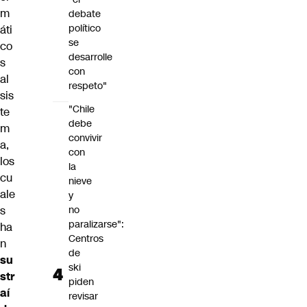
m
debate
político
áti
se
co
desarrolle
s
con
al
respeto"
sis
"Chile
te
debe
m
convivir
a,
con
los
la
cu
nieve
ale
y
s
no
paralizarse":
ha
Centros
n
de
su
ski
str
piden
aí
revisar