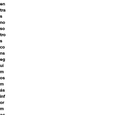
en
tra
s
no
so
tro
s
co
ns
eg
ui
m
os
m
ás
inf
or
m
ac