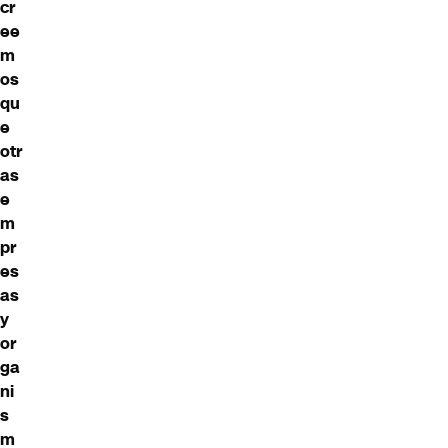
cr
ee
m
os
qu
e
otr
as
e
m
pr
es
as
y
or
ga
ni
s
m