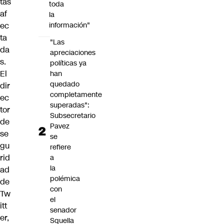
tas
toda
af
la
ec
información"
ta
"Las
da
apreciaciones
s.
políticas ya
El
han
quedado
dir
completamente
ec
superadas":
tor
Subsecretario
de
Pavez
se
se
gu
refiere
rid
a
la
ad
polémica
de
con
Tw
el
itt
senador
er,
Squella