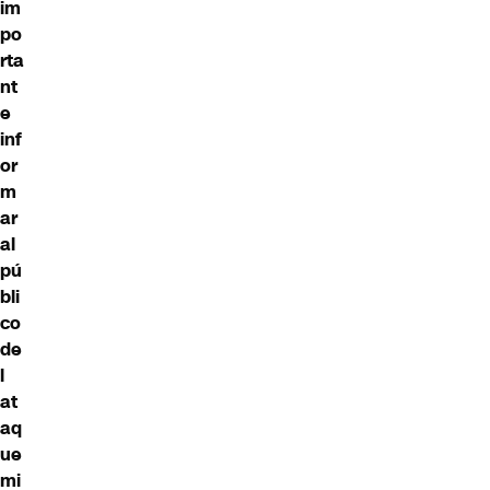
im
po
rta
nt
e
inf
or
m
ar
al
pú
bli
co
de
l
at
aq
ue
mi