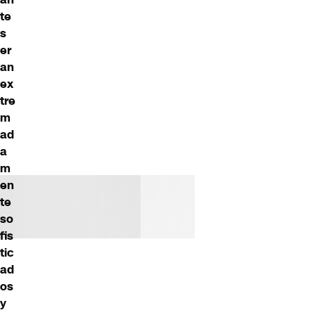
te
s
er
an
ex
tre
m
ad
a
m
en
te
so
fis
tic
ad
os
y