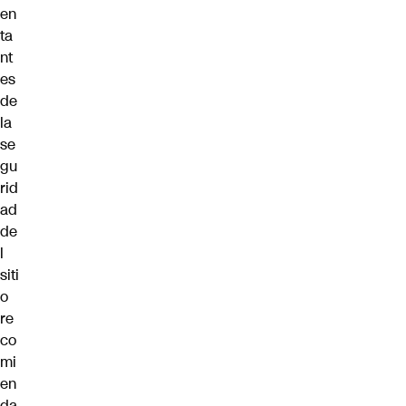
en
ta
nt
es
de
la
se
gu
rid
ad
de
l
siti
o
re
co
mi
en
da