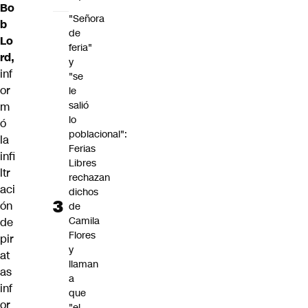
Bo
"Señora
b
de
Lo
feria"
rd,
y
inf
"se
or
le
salió
m
lo
ó
poblacional":
la
Ferias
infi
Libres
ltr
rechazan
aci
dichos
ón
de
Camila
de
Flores
pir
y
at
llaman
as
a
inf
que
or
"el