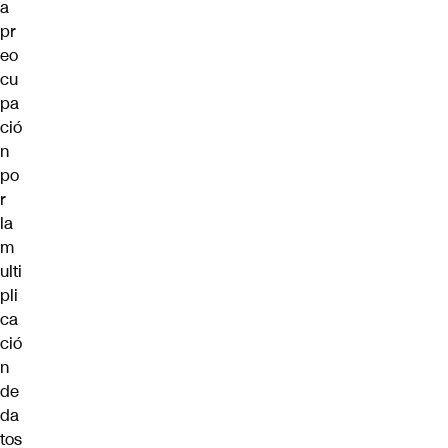
a
pr
eo
cu
pa
ció
n
po
r
la
m
ulti
pli
ca
ció
n
de
da
tos