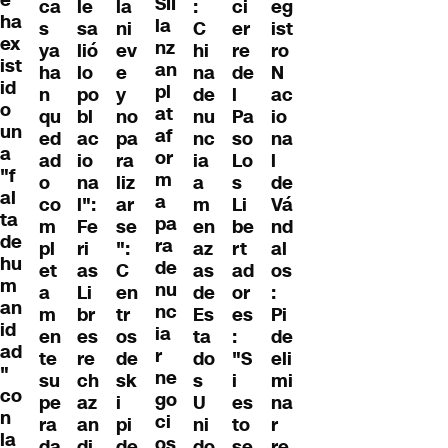
SII
ca
le
la
:
ci
eg
ha
la
s
sa
ni
C
er
ist
ex
nz
ya
lió
ev
hi
re
ro
ist
an
ha
lo
e
na
de
N
id
pl
n
po
y
de
l
ac
o
at
qu
bl
no
nu
Pa
io
un
af
ed
ac
pa
nc
so
na
a
or
ad
io
ra
ia
Lo
l
"f
m
o
na
liz
a
s
de
al
a
co
l":
ar
m
Li
Vá
ta
pa
m
Fe
se
en
be
nd
de
ra
pl
ri
":
az
rt
al
hu
de
et
as
C
as
ad
os
m
nu
a
Li
en
de
or
:
an
nc
m
br
tr
Es
es
Pi
id
ia
en
es
os
ta
:
de
ad
r
te
re
de
do
"S
eli
"
ne
su
ch
sk
s
i
mi
co
go
pe
az
i
U
es
na
n
ci
ra
an
pi
ni
to
r
la
os
da
di
de
do
se
re