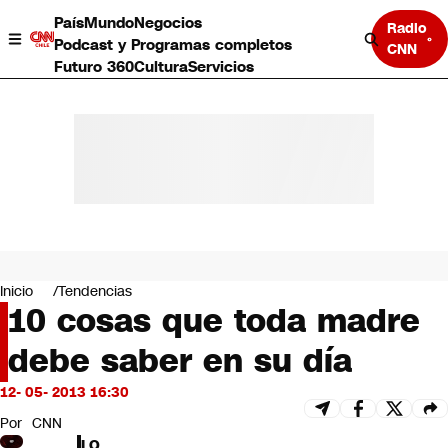
País
Mundo
Negocios
Radio
Podcast y Programas completos
CNN
Futuro 360
Cultura
Servicios
País
Mundo
Negocios
Inicio
Tendencias
10 cosas que toda madre
Deportes
Programas completos
debe saber en su día
Cultura
Servicios
12- 05- 2013 16:30
Bits
CNN Data
Por
CNN
CNN tiempo
LO