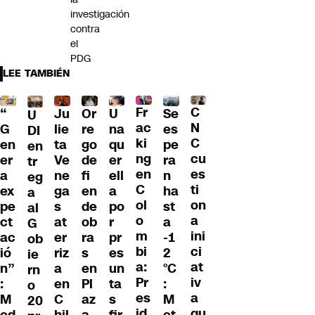
investigación
contra
el
PDG
LEE TAMBIÉN
Fr
C
“
Ju
Or
U
Se
U
ac
N
G
lie
re
na
es
DI
ki
C
en
ta
go
qu
pe
en
ng
cu
er
Ve
de
er
ra
tr
en
es
a
ne
fi
ell
n
eg
C
ti
ex
ga
en
a
ha
a
ol
on
pe
s
de
po
st
al
o
a
ct
at
ob
r
a
G
m
ini
ac
er
ra
pr
-1
ob
bi
ci
ió
riz
s
es
2
ie
a:
at
n”
a
en
un
°C
rn
Pr
iv
:
en
Pl
ta
:
o
es
a
M
C
az
s
M
20
id
qu