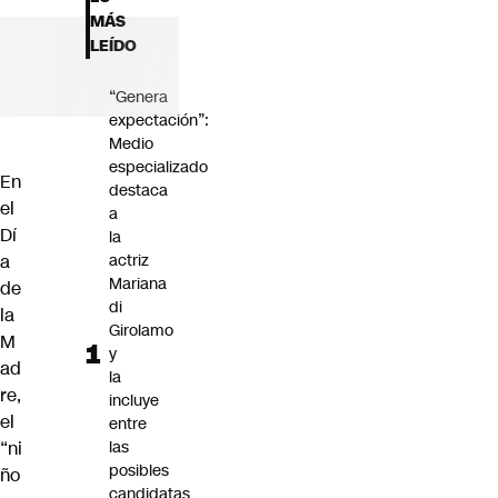
Futuro 360
MÁS
Opinión
LEÍDO
“Genera
expectación”:
Medio
especializado
En
destaca
el
a
Dí
la
a
actriz
Mariana
de
di
la
Girolamo
M
y
ad
la
re,
incluye
el
entre
“ni
las
posibles
ño
candidatas