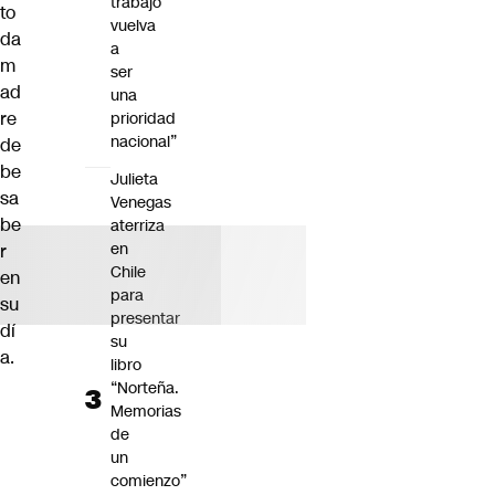
trabajo
to
vuelva
da
a
m
ser
ad
una
re
prioridad
nacional”
de
be
Julieta
sa
Venegas
be
aterriza
en
r
Chile
en
para
su
presentar
dí
su
a.
libro
“Norteña.
Memorias
de
un
comienzo”