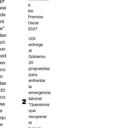
pr
a
esi
los
de
Premios
nt
Oscar
e”
2027
lan
UDI
zó
entrega
un
al
vid
Gobierno
eo
20
propuestas
co
para
n
enfrentar
las
la
10
emergencia
co
laboral:
sa
“Queremos
s
que
recuperar
qu
el
e