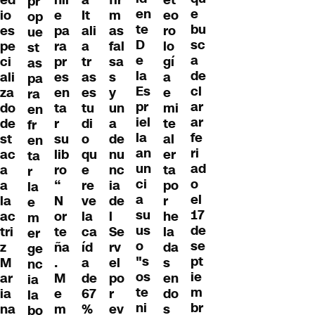
ed
hil
a
fir
et
pr
en
e
io
e
It
m
eo
op
te
bu
es
pa
ali
as
ro
ue
D
sc
pe
ra
a
fal
lo
st
e
a
ci
pr
tr
sa
gí
as
la
de
ali
es
as
s
a
pa
Es
cl
za
en
es
y
e
ra
pr
ar
do
ta
tu
un
mi
en
iel
ar
de
r
di
a
te
fr
la
fe
st
su
o
de
al
en
an
ri
ac
lib
qu
nu
er
ta
un
ad
a
ro
e
nc
ta
r
ci
o
a
“
re
ia
po
la
a
el
la
N
ve
de
r
e
su
17
ac
or
la
l
he
m
us
de
tri
te
ca
Se
la
er
o
se
z
ña
íd
rv
da
ge
"s
pt
M
.
a
el
s
nc
os
ie
ar
M
de
po
en
ia
te
m
ia
e
67
r
do
la
ni
br
na
m
%
ev
s
bo