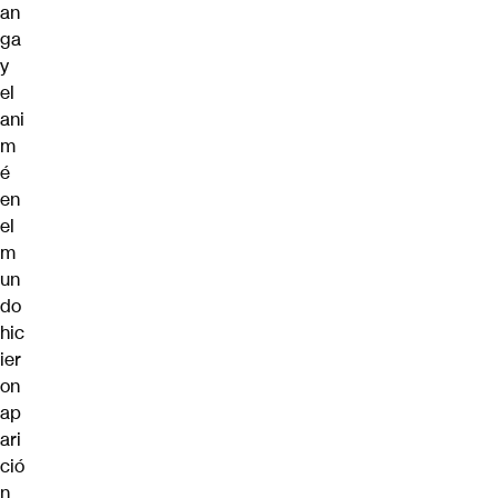
an
ga
y
el
ani
m
é
en
el
m
un
do
hic
ier
on
ap
ari
ció
n