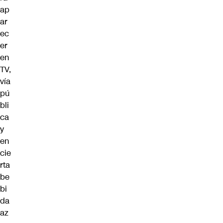
ap
ar
ec
er
en
TV,
vía
pú
bli
ca
y
en
cie
rta
be
bi
da
az