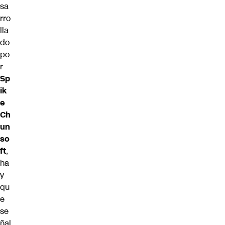
sa
rro
lla
do
po
r
Sp
ik
e
Ch
un
so
ft
,
ha
y
qu
e
se
ñal