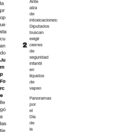
Ante
la
alza
pr
de
op
intoxicaciones:
ue
Diputados
sta
buscan
cu
exigir
cierres
an
de
do
seguridad
Ju
infantil
m
en
p
líquidos
Fo
de
rc
vapeo
e
Panoramas
lle
por
gó
el
a
Día
de
las
la
tie