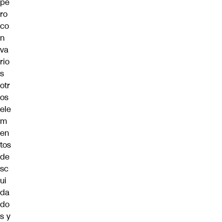
pe
ro
co
n
va
rio
s
otr
os
ele
m
en
tos
de
sc
ui
da
do
s y