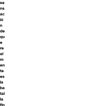
se
ns
ac
ió
n
de
qu
e
re
al
m
en
te
es
la
ba
tal
la
fin