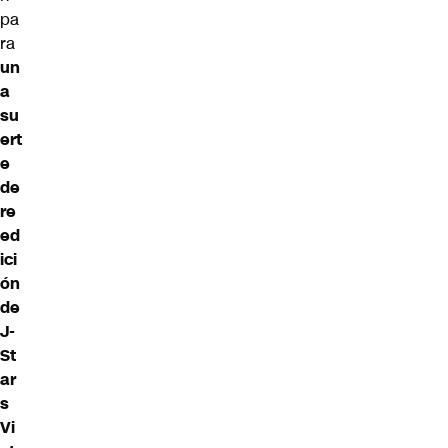
pa
ra
un
a
su
ert
e
de
re
ed
ici
ón
de
J-
St
ar
s
Vi