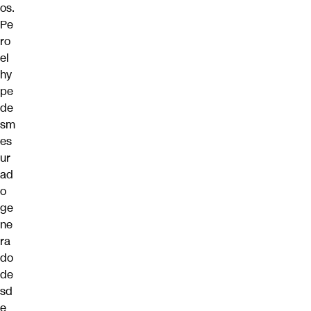
os.
Pe
ro
el
hy
pe
de
sm
es
ur
ad
o
ge
ne
ra
do
de
sd
e