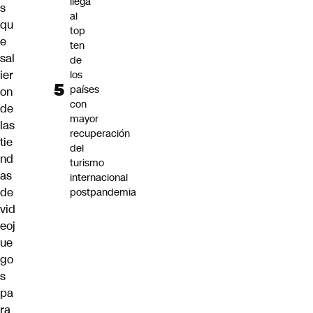
llega
s
al
qu
top
e
ten
sal
de
ier
los
países
on
con
de
mayor
las
recuperación
tie
del
nd
turismo
as
internacional
de
postpandemia
vid
eoj
ue
go
s
pa
ra