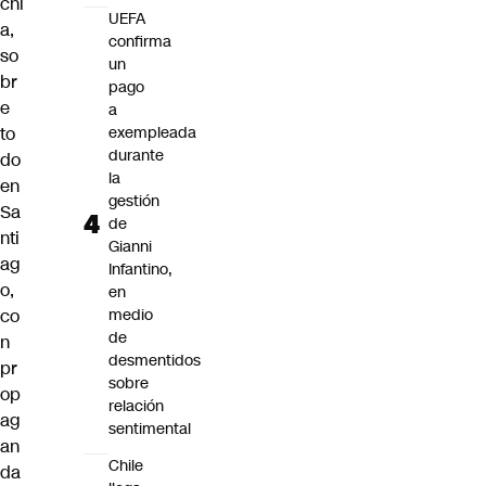
cni
UEFA
a,
confirma
so
un
br
pago
e
a
to
exempleada
durante
do
la
en
gestión
Sa
de
nti
Gianni
ag
Infantino,
o,
en
co
medio
de
n
desmentidos
pr
sobre
op
relación
ag
sentimental
an
Chile
da