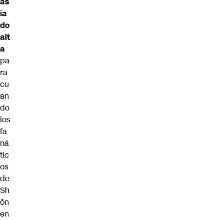
as
ia
do
alt
a
pa
ra
cu
an
do
los
fa
ná
tic
os
de
Sh
ōn
en