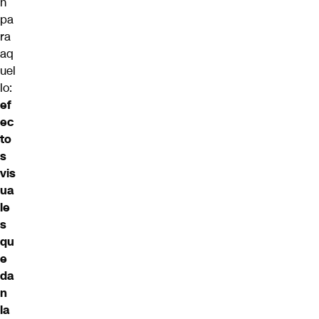
n
pa
ra
aq
uel
lo:
ef
ec
to
s
vis
ua
le
s
qu
e
da
n
la