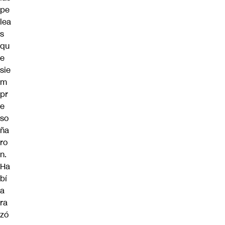
pe
lea
s
qu
e
sie
m
pr
e
so
ña
ro
n.
Ha
bí
a
ra
zó