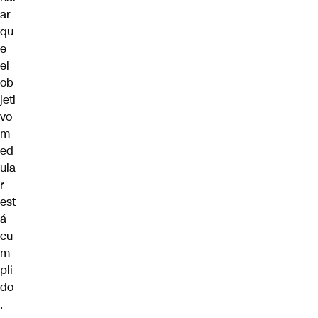
ar
qu
e
el
ob
jeti
vo
m
ed
ula
r
est
á
cu
m
pli
do
,