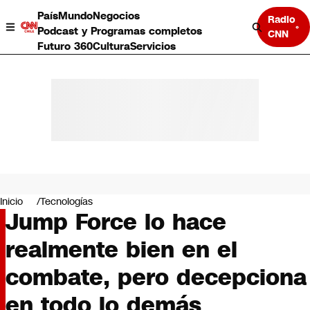
País
Mundo
Negocios
Radio
Podcast y Programas completos
CNN
Futuro 360
Cultura
Servicios
País
Mundo
Negocios
Inicio
Tecnologías
Jump Force lo hace
Deportes
Programas completos
realmente bien en el
Cultura
Servicios
combate, pero decepciona
Bits
CNN Data
en todo lo demás
CNN tiempo