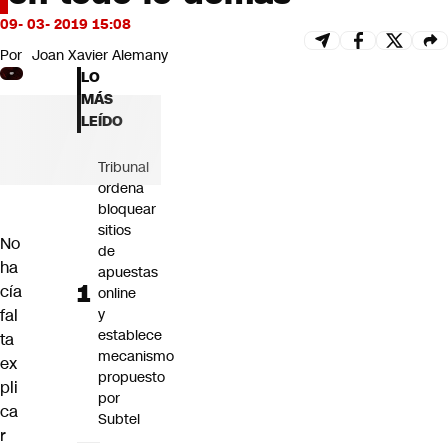
Futuro 360
09- 03- 2019 15:08
Opinión
Por
Joan Xavier Alemany
LO
MÁS
LEÍDO
Tribunal
ordena
bloquear
sitios
No
de
ha
apuestas
cía
online
fal
y
establece
ta
mecanismo
ex
propuesto
pli
por
ca
Subtel
r