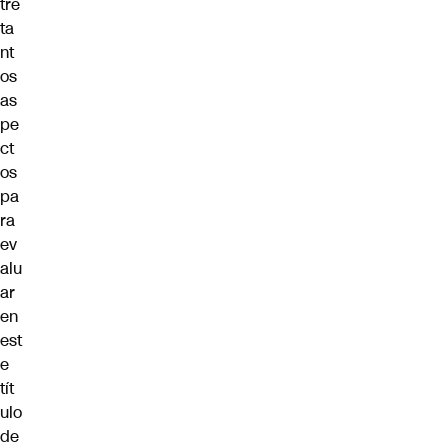
tre
ta
nt
os
as
pe
ct
os
pa
ra
ev
alu
ar
en
est
e
tít
ulo
de