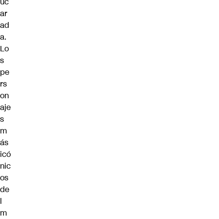
uc
ar
ad
a.
Lo
s
pe
rs
on
aje
s
m
ás
icó
nic
os
de
l
m