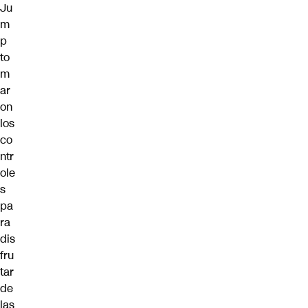
Ju
m
p
to
m
ar
on
los
co
ntr
ole
s
pa
ra
dis
fru
tar
de
las