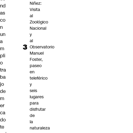
Niñez:
nd
Visita
as
al
co
Zoológico
n
Nacional
un
y
al
a
Observatorio
m
Manuel
pli
Foster,
o
paseo
tra
en
ba
teleférico
jo
y
seis
de
lugares
m
para
er
disfrutar
ca
de
do
la
te
naturaleza