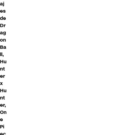
aj
es
de
Dr
ag
on
Ba
ll,
Hu
nt
er
x
Hu
nt
er,
On
e
Pi
ec