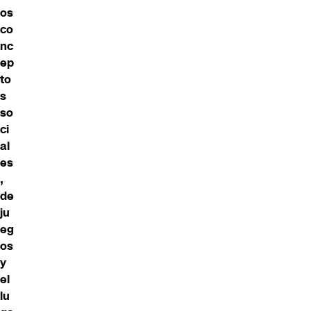
os
co
nc
ep
to
s
so
ci
al
es
,
de
ju
eg
os
y
el
lu