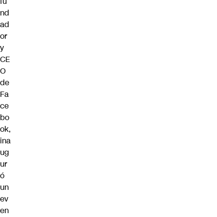
fu
nd
ad
or
y
CE
O
de
Fa
ce
bo
ok,
ina
ug
ur
ó
un
ev
en