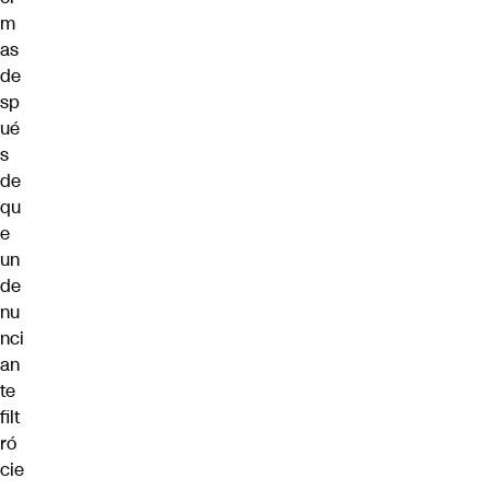
m
as
de
sp
ué
s
de
qu
e
un
de
nu
nci
an
te
filt
ró
cie