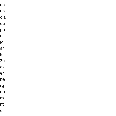
an
un
cia
do
po
r
M
ar
k
Zu
ck
er
be
rg
du
ra
nt
e