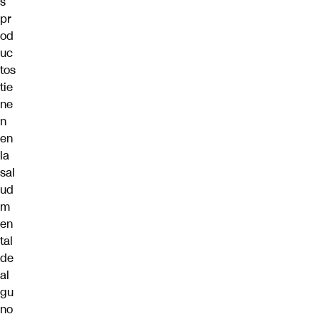
s
pr
od
uc
tos
tie
ne
n
en
la
sal
ud
m
en
tal
de
al
gu
no