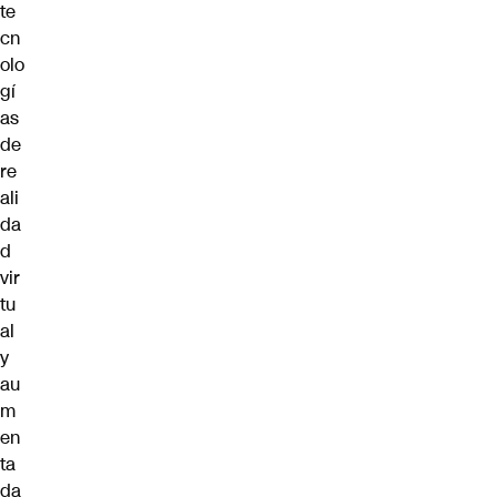
te
cn
olo
gí
as
de
re
ali
da
d
vir
tu
al
y
au
m
en
ta
da