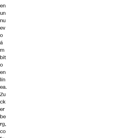
en
un
nu
ev
o
á
m
bit
o
en
lín
ea.
Zu
ck
er
be
rg,
co