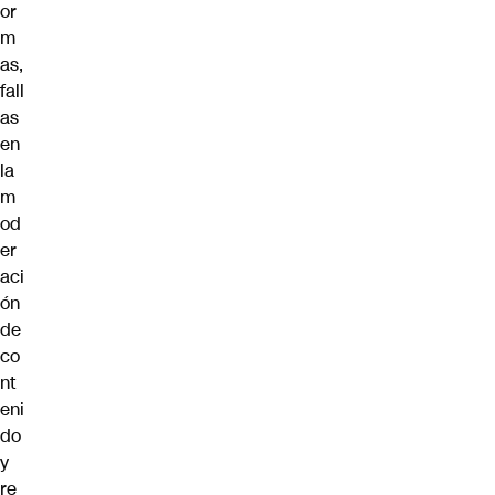
or
m
as,
fall
as
en
la
m
od
er
aci
ón
de
co
nt
eni
do
y
re