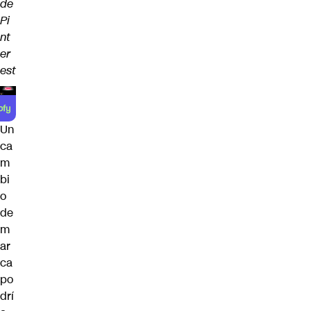
de
Pi
nt
er
est
Un
ca
m
bi
o
de
m
ar
ca
po
drí