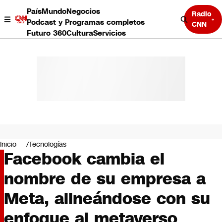
País
Mundo
Negocios
Radio
Podcast y Programas completos
CNN
Futuro 360
Cultura
Servicios
País
Mundo
Negocios
Inicio
Tecnologías
Facebook cambia el
Deportes
Programas completos
nombre de su empresa a
Cultura
Servicios
Meta, alineándose con su
Bits
CNN Data
enfoque al metaverso
CNN tiempo