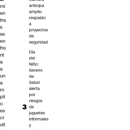
anticipa
mi
amplio
en
respaldo
tra
a
s
proyectos
se
de
en
seguridad
fre
Día
nt
del
a
Niño:
a
Seremi
un
de
a
Salud
alerta
m
por
pli
riesgos
o
de
es
juguetes
cr
informales
uti
y