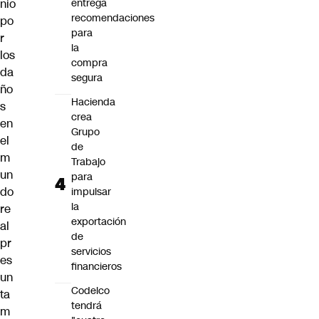
nio
entrega
recomendaciones
po
para
r
la
los
compra
da
segura
ño
Hacienda
s
crea
en
Grupo
el
de
m
Trabajo
un
para
do
impulsar
la
re
exportación
al
de
pr
servicios
es
financieros
un
Codelco
ta
tendrá
m