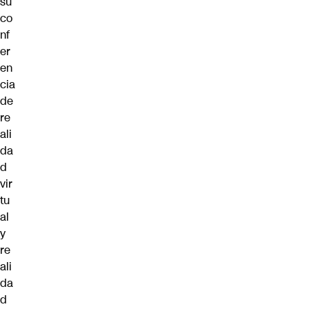
su
co
nf
er
en
cia
de
re
ali
da
d
vir
tu
al
y
re
ali
da
d