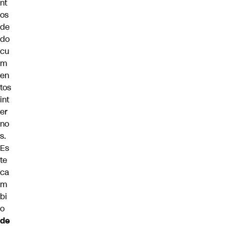
nt
os
de
do
cu
m
en
tos
int
er
no
s.
Es
te
ca
m
bi
o
de