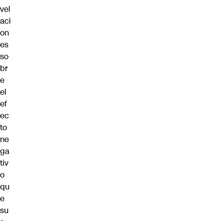
vel
aci
on
es
so
br
e
el
ef
ec
to
ne
ga
tiv
o
qu
e
su