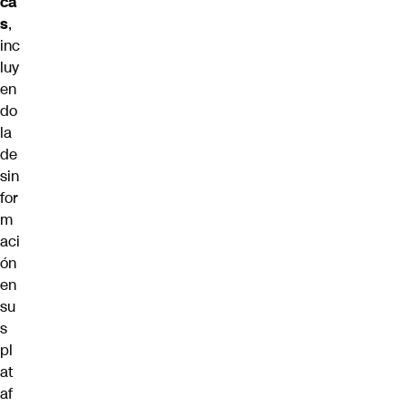
ca
s
,
inc
luy
en
do
la
de
sin
for
m
aci
ón
en
su
s
pl
at
af