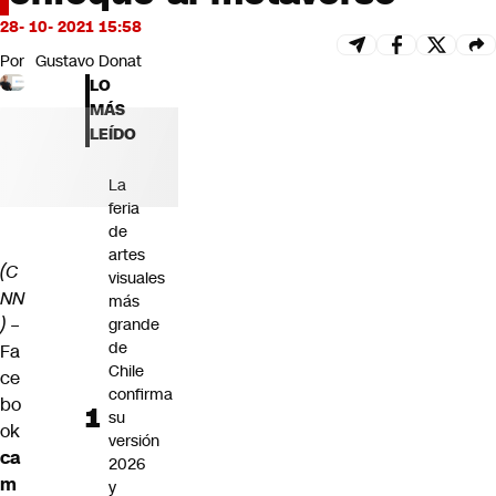
Futuro 360
28- 10- 2021 15:58
Opinión
Por
Gustavo Donat
LO
MÁS
LEÍDO
La
feria
de
artes
(C
visuales
NN
más
)
–
grande
de
Fa
Chile
ce
confirma
bo
su
ok
versión
ca
2026
m
y