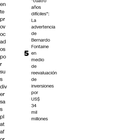
"cuatro
en
años
te
difíciles":
pr
La
ov
advertencia
de
oc
Bernardo
ad
Fontaine
os
en
po
medio
r
de
su
reevaluación
s
de
inversiones
div
por
er
US$
sa
34
s
mil
pl
millones
at
af
or