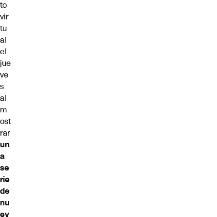
to
vir
tu
al
el
jue
ve
s
al
m
ost
rar
un
a
se
rie
de
nu
ev