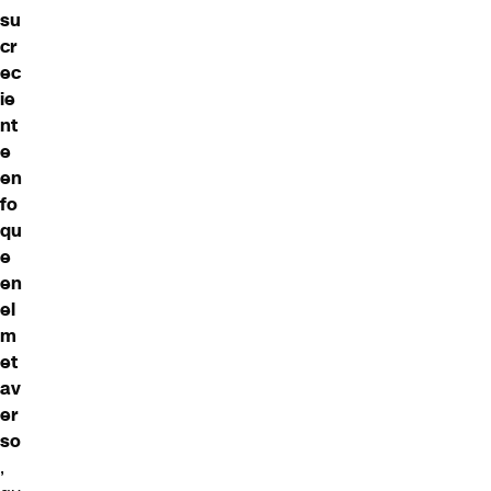
su
cr
ec
ie
nt
e
en
fo
qu
e
en
el
m
et
av
er
so
,