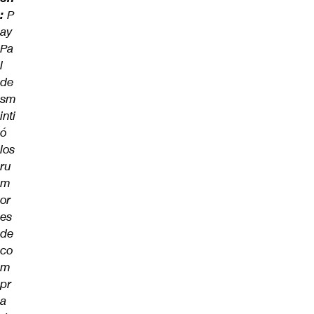
:
P
ay
Pa
l
de
sm
inti
ó
los
ru
m
or
es
de
co
m
pr
a