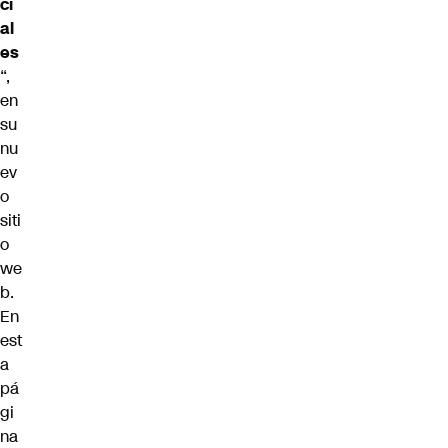
ci
al
es
“,
en
su
nu
ev
o
siti
o
we
b
.
En
est
a
pá
gi
na