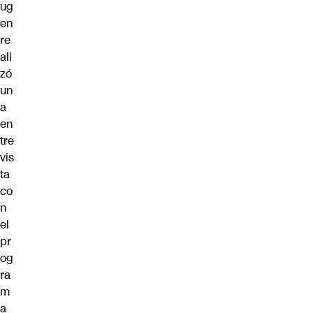
ug
en
re
ali
zó
un
a
en
tre
vis
ta
co
n
el
pr
og
ra
m
a