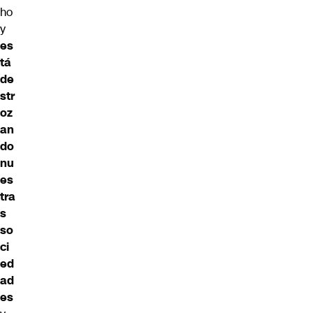
ho
y
es
tá
de
str
oz
an
do
nu
es
tra
s
so
ci
ed
ad
es