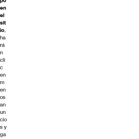
po
en
el
sit
io
,
ha
rá
n
cli
c
en
m
en
os
an
un
cio
s y
ga