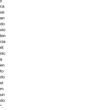
y
ca
us
an
do
vio
len
cia
ét
nic
a
en
to
do
el
m
un
do
”.