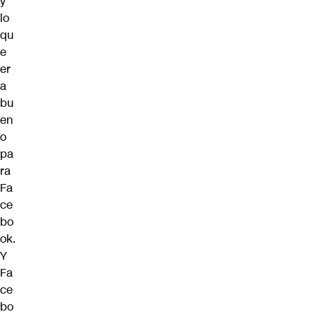
y
lo
qu
e
er
a
bu
en
o
pa
ra
Fa
ce
bo
ok.
Y
Fa
ce
bo