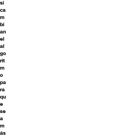
si
ca
m
bi
an
el
al
go
rit
m
o
pa
ra
qu
e
se
a
m
ás