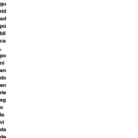
gu
rid
ad
pú
bli
ca
,
po
ni
en
do
en
rie
sg
o
la
vi
da
de