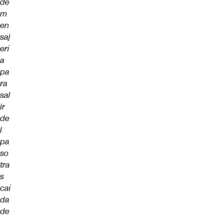
de
m
en
saj
erí
a
pa
ra
sal
ir
de
l
pa
so
tra
s
caí
da
de