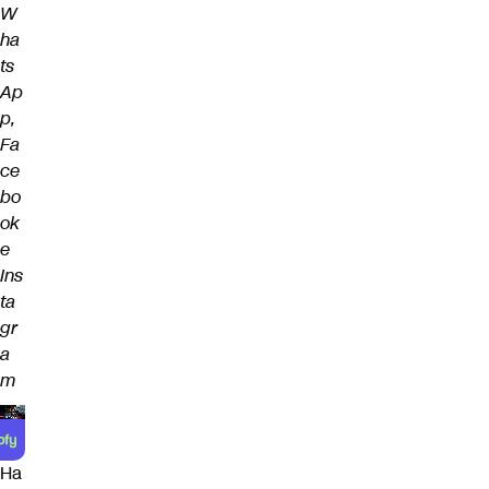
W
ha
ts
Ap
p,
Fa
ce
bo
ok
e
Ins
ta
gr
a
m
Ha