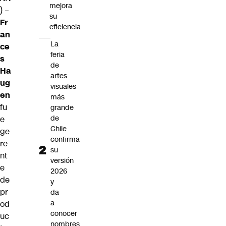
mejora
) –
su
Fr
eficiencia
an
La
ce
feria
s
de
Ha
artes
ug
visuales
en
más
fu
grande
de
e
Chile
ge
confirma
re
su
nt
versión
e
2026
de
y
pr
da
a
od
conocer
uc
nombres