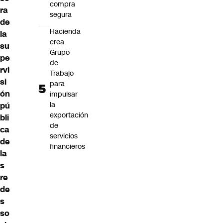
compra
ra
segura
de
Hacienda
la
crea
su
Grupo
pe
de
rvi
Trabajo
si
para
ón
impulsar
la
pú
exportación
bli
de
ca
servicios
de
financieros
la
s
re
de
s
so