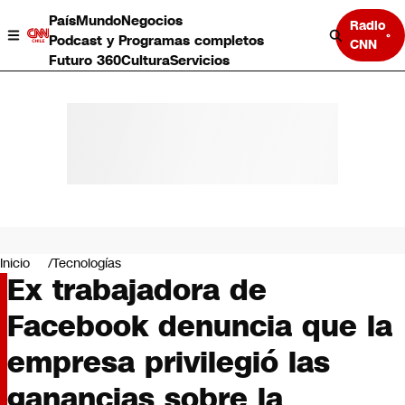
País
Mundo
Negocios
Radio
Podcast y Programas completos
CNN
Futuro 360
Cultura
Servicios
País
Mundo
Negocios
Inicio
Tecnologías
Ex trabajadora de
Deportes
Programas completos
Facebook denuncia que la
Cultura
Servicios
empresa privilegió las
Bits
CNN Data
ganancias sobre la
CNN tiempo