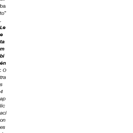
ba
to”
.
Le
e
ta
m
bi
én
:
O
tra
s
4
ap
lic
aci
on
es