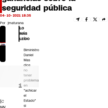
Futuro 360
seguridad pública
Opinión
04- 10- 2021 18:35
Por
jmaturana
LO
MÁS
LEÍDO
Biministro
Daniel
Mas
dice
no
tener
problema
en
"achicar
el
Estado"
(
C
si
NN