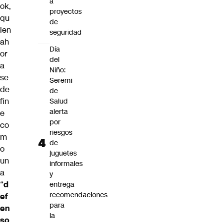
a
ok,
proyectos
qu
de
ien
seguridad
ah
Día
or
del
a
Niño:
se
Seremi
de
de
fin
Salud
alerta
e
por
co
riesgos
m
de
o
juguetes
un
informales
a
y
“
d
entrega
recomendaciones
ef
para
en
la
so