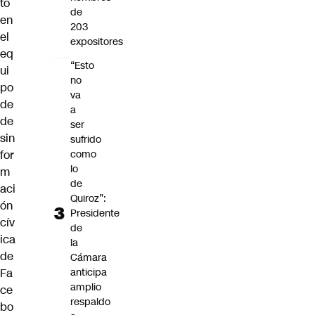
to
de
en
203
el
expositores
eq
“Esto
ui
no
po
va
de
a
de
ser
sin
sufrido
for
como
lo
m
de
aci
Quiroz”:
ón
Presidente
cív
de
ica
la
de
Cámara
Fa
anticipa
amplio
ce
respaldo
bo