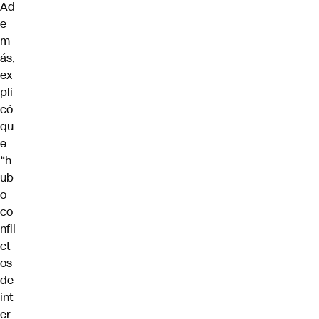
Ad
e
m
ás,
ex
pli
có
qu
e
“h
ub
o
co
nfli
ct
os
de
int
er