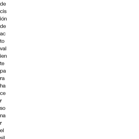
de
cis
ión
de
ac
to
val
ien
te
pa
ra
ha
ce
r
so
na
r
el
sil