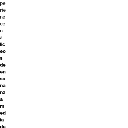
pe
rte
ne
ce
n
a
lic
eo
s
de
en
se
ña
nz
a
m
ed
ia
de