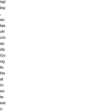
Val
ley
,
en
las
ofi
cin
as
de
Go
og
le.
Re
al
m
en
te
est
o