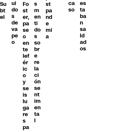
ui
es
ca
s
Su
Fo
st
do
ta
so
m
bt
st
pa
s
ba
en
el
er,
nd
de
n
ti
pa
e
va
sa
do
se
mi
pe
ld
s
o
a
o
ad
so
en
os
br
te
e
lef
re
ér
la
ic
ci
o
ón
y
se
se
nt
is
im
lu
en
ga
ta
re
l
s
pa