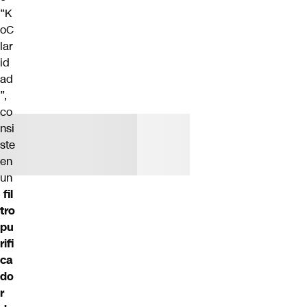
“K
oC
lar
id
ad
”,
co
nsi
ste
en
un
fil
tro
pu
rifi
ca
do
r