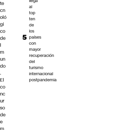
llega
te
al
cn
top
oló
ten
gi
de
co
los
países
de
con
l
mayor
m
recuperación
un
del
do
turismo
.
internacional
El
postpandemia
co
nc
ur
so
de
e
m