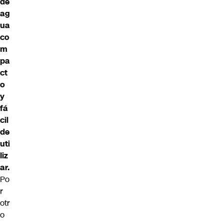
de
ag
ua
co
m
pa
ct
o
y
fá
cil
de
uti
liz
ar.
Po
r
otr
o