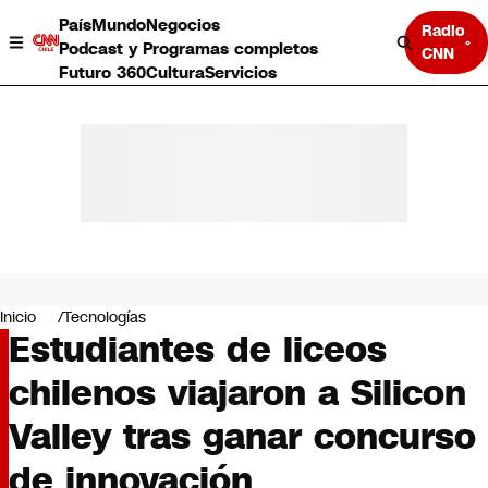
País
Mundo
Negocios
Radio
Podcast y Programas completos
CNN
Futuro 360
Cultura
Servicios
País
Mundo
Negocios
Inicio
Tecnologías
Estudiantes de liceos
Deportes
Programas completos
chilenos viajaron a Silicon
Cultura
Servicios
Valley tras ganar concurso
Bits
CNN Data
de innovación
CNN tiempo