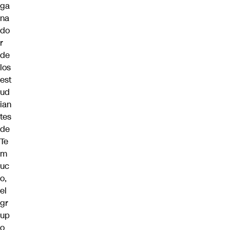
ga
na
do
r
de
los
est
ud
ian
tes
de
Te
m
uc
o,
el
gr
up
o