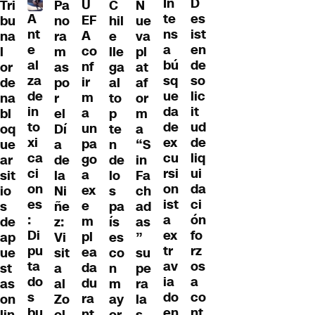
D
In
U
Tri
Pa
C
N
A
es
te
EF
bu
no
hil
ue
nt
ist
ns
A
na
ra
e
va
e
en
a
co
l
m
lle
pl
al
de
bú
nf
or
as
ga
at
za
so
sq
ir
de
po
al
af
de
lic
ue
m
na
r
to
or
in
it
da
a
bl
el
p
m
to
ud
de
un
oq
Dí
te
a
xi
de
ex
pa
ue
a
n
“S
ca
liq
cu
go
ar
de
de
in
ci
ui
rsi
a
sit
la
lo
Fa
on
da
on
ex
io
Ni
s
ch
es
ci
ist
e
s
ñe
pa
ad
:
ón
a
m
de
z:
ís
as
Di
fo
ex
pl
ap
Vi
es
”
pu
rz
tr
ea
ue
sit
co
su
ta
os
av
da
st
a
n
pe
do
a
ia
du
as
al
m
ra
s
co
do
ra
on
Zo
ay
la
bu
nt
en
nt
lin
ol
or
s