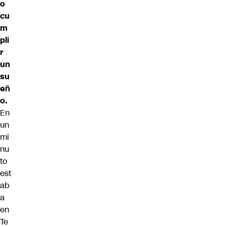
o
cu
m
pli
r
un
su
eñ
o.
En
un
mi
nu
to
est
ab
a
en
Te