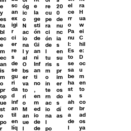
sc
ra
el
e
e
óg
re
20
an
H
ce
la
y
ic
cu
0
ex
ua
rr
ge
es
o
pe
de
igi
w
o
sti
ta
N
ra
nu
r
ei
Pa
ón
bl
ac
ci
nc
ci
C
nu
de
ec
io
ón
ia
er
hil
l:
Gi
e
na
de
s
re
e:
Es
an
m
l y
l
en
s
D
to
ni
ec
al
tu
su
de
oc
se
Inf
an
O
ris
s
se
u
sa
an
is
bs
m
pr
gu
m
be
ti
m
er
o
im
ri
en
ha
no
o
va
in
er
da
to
st
,
pr
to
te
os
d
s
a
en
op
ri
rn
do
inf
co
ah
m
ue
o
ac
s
an
br
or
ed
st
M
io
dí
til
ad
a
io
o
an
na
as
en
os
de
de
po
ue
l
líq
ya
l
de
r
l
po