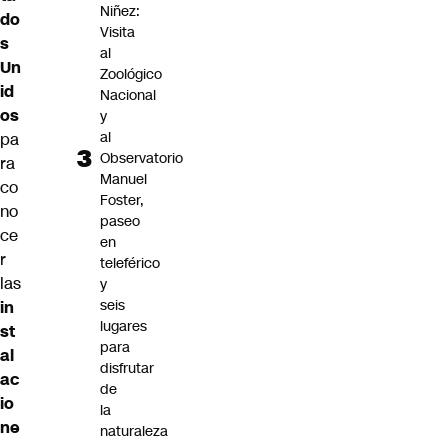
Niñez:
do
Visita
s
al
Un
Zoológico
id
Nacional
os
y
al
pa
Observatorio
ra
Manuel
co
Foster,
no
paseo
ce
en
r
teleférico
las
y
seis
in
lugares
st
para
al
disfrutar
ac
de
io
la
ne
naturaleza