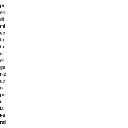
pr
en
di
mi
en
to
fu
e
or
ga
niz
ad
o
po
r
la
Fu
nd