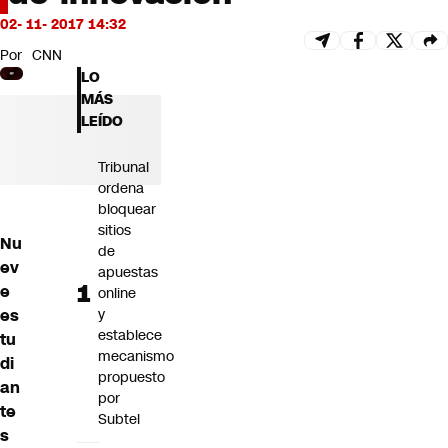
Futuro 360
02- 11- 2017 14:32
Opinión
Por
CNN
LO
MÁS
LEÍDO
Tribunal
ordena
bloquear
sitios
Nu
de
ev
apuestas
e
online
es
y
establece
tu
mecanismo
di
propuesto
an
por
te
Subtel
s