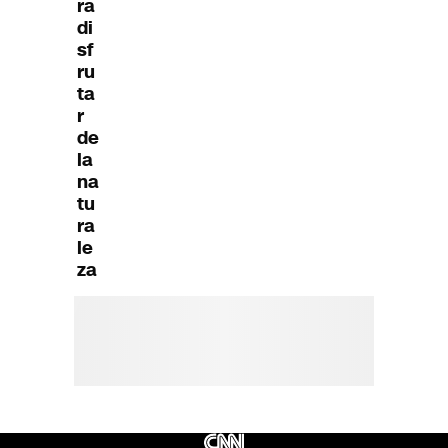
ra
di
sf
ru
ta
r
de
la
na
tu
ra
le
za