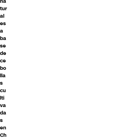
na
tur
al
es
a
ba
se
de
ce
bo
lla
s
cu
lti
va
da
s
en
Ch