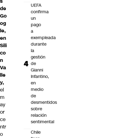
s
UEFA
de
confirma
Go
un
og
pago
le,
a
en
exempleada
durante
Sili
la
co
gestión
n
de
Va
Gianni
lle
Infantino,
y,
en
el
medio
de
m
desmentidos
ay
sobre
or
relación
ce
sentimental
ntr
Chile
o