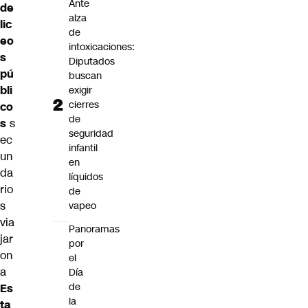
Ante
de
alza
lic
de
eo
intoxicaciones:
s
Diputados
pú
buscan
bli
exigir
cierres
co
de
s
s
seguridad
ec
infantil
un
en
da
líquidos
rio
de
s
vapeo
via
Panoramas
jar
por
on
el
a
Día
de
Es
la
ta