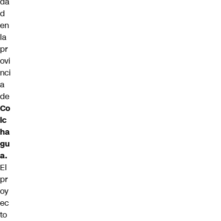
da
d
en
la
pr
ovi
nci
a
de
Co
lc
ha
gu
a.
El
pr
oy
ec
to