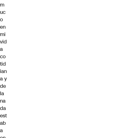
m
uc
o
en
mi
vid
a
co
tid
ian
a y
de
la
na
da
est
ab
a
en