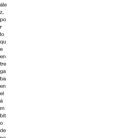
ále
z,
po
r
lo
qu
e
en
tre
ga
ba
en
el
á
m
bit
o
de
po