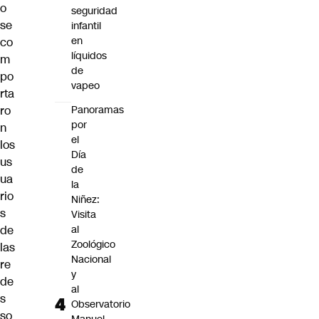
o
seguridad
se
infantil
en
co
líquidos
m
de
po
vapeo
rta
ro
Panoramas
por
n
el
los
Día
us
de
ua
la
rio
Niñez:
s
Visita
de
al
Zoológico
las
Nacional
re
y
de
al
s
Observatorio
so