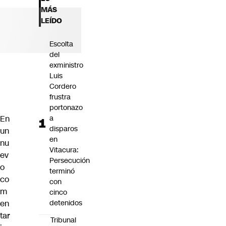
Futuro 360
MÁS
Opinión
LEÍDO
Escolta
del
exministro
Luis
Cordero
frustra
portonazo
En
a
disparos
un
en
nu
Vitacura:
ev
Persecución
o
terminó
co
con
m
cinco
en
detenidos
tar
Tribunal