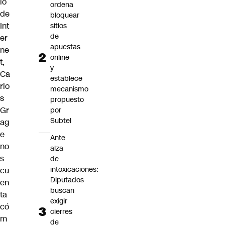
io
ordena
de
bloquear
Int
sitios
de
er
apuestas
ne
online
t,
y
Ca
establece
rlo
mecanismo
s
propuesto
Gr
por
Subtel
ag
e
Ante
no
alza
s
de
intoxicaciones:
cu
Diputados
en
buscan
ta
exigir
có
cierres
m
de