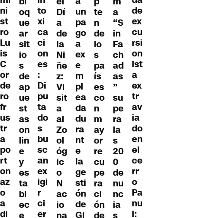
mi
da
a
bl
el
p
m
to
ni
de
un
oq
Dí
te
a
xi
st
ex
pa
ue
a
n
“S
ca
ro
cu
go
ar
de
de
in
ci
Lu
rsi
a
sit
la
lo
Fa
on
is
on
ex
io
Ni
s
ch
es
C
ist
e
s
ñe
pa
ad
:
or
a
m
de
z:
ís
as
Di
de
ex
pl
ap
Vi
es
”
pu
ro
tr
ea
ue
sit
co
su
ta
fr
av
da
st
a
n
pe
do
us
ia
du
as
al
m
ra
s
tr
do
ra
on
Zo
ay
la
bu
a
en
nt
lin
ol
or
s
sc
po
el
e
e
óg
re
20
an
rt
ce
la
y
ic
cu
0
ex
on
rr
ge
es
o
pe
de
igi
az
o
sti
ta
N
ra
nu
r
o
Pa
ón
bl
ac
ci
nc
ci
a
nu
de
ec
io
ón
ia
er
di
l:
Gi
e
na
de
s