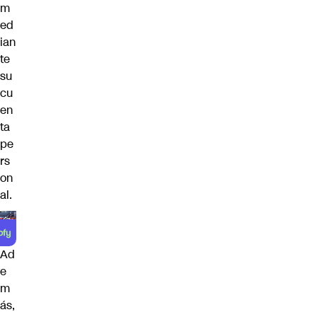
m
ed
ian
te
su
cu
en
ta
pe
rs
on
al.
Ad
e
m
ás,