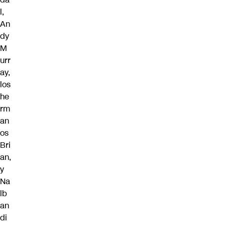
l,
An
dy
M
urr
ay,
los
he
rm
an
os
Bri
an,
y
Na
lb
an
di