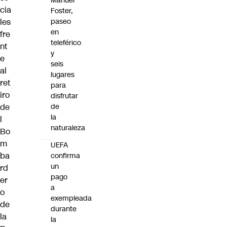
Manuel
cia
Foster,
les
paseo
en
fre
teleférico
nt
y
e
seis
al
lugares
ret
para
iro
disfrutar
de
de
la
l
naturaleza
Bo
m
UEFA
ba
confirma
un
rd
pago
er
a
o
exempleada
de
durante
la
la