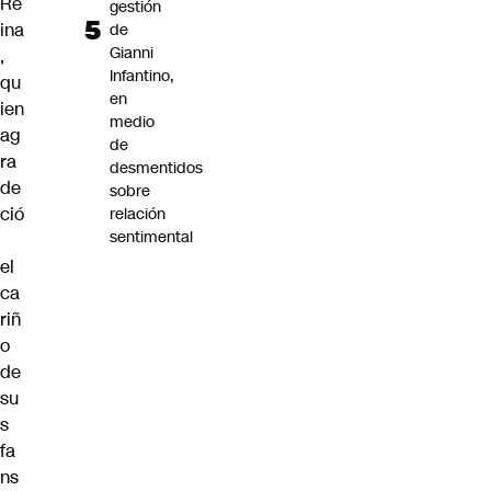
Re
gestión
ina
de
Gianni
,
Infantino,
qu
en
ien
medio
ag
de
ra
desmentidos
de
sobre
ció
relación
sentimental
el
ca
riñ
o
de
su
s
fa
ns