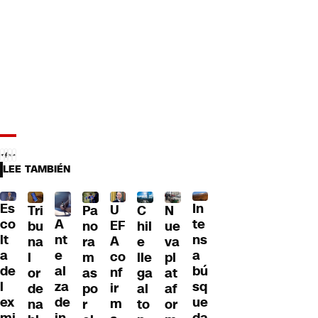
LEE TAMBIÉN
Es
In
U
Tri
Pa
C
N
A
co
te
EF
bu
no
hil
ue
nt
lt
ns
A
na
ra
e
va
e
a
a
co
l
m
lle
pl
al
de
bú
nf
or
as
ga
at
za
l
sq
ir
de
po
al
af
de
ex
ue
m
na
r
to
or
in