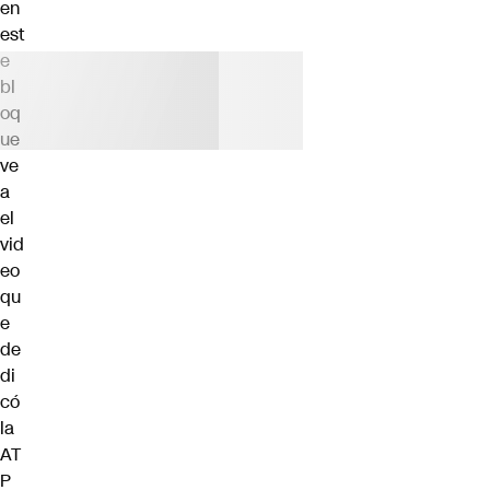
en
est
e
bl
oq
ue
ve
a
el
vid
eo
qu
e
de
di
có
la
AT
P