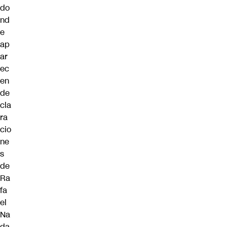
do
nd
e
ap
ar
ec
en
de
cla
ra
cio
ne
s
de
Ra
fa
el
Na
da