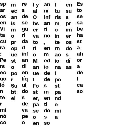
re
sp
Es
an
m
l y
l
en
s
ar
to
ni
ec
al
tu
su
de
os
se
Inf
an
O
ris
s
se
en
sa
an
is
bs
m
pr
gu
Vi
be
ti
m
er
o
im
ri
ta
ha
no
o
va
in
er
da
cu
st
,
pr
to
te
os
d
ra
a
en
op
ri
rn
do
inf
:
ah
m
ue
o
ac
s
an
Pe
or
ed
st
M
io
dí
til
rs
a
io
o
an
na
as
en
ec
de
de
po
ue
l
líq
uc
l
de
r
l
po
ui
ió
ca
s
Su
Fo
st
do
n
so
m
bt
st
pa
s
te
en
el
er,
nd
de
r
ti
pa
e
va
mi
do
se
mi
pe
nó
s
o
a
o
co
so
en