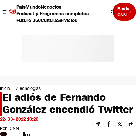
País
Mundo
Negocios
Radio
Podcast y Programas completos
CNN
Futuro 360
Cultura
Servicios
País
Mundo
Negocios
Inicio
Tecnologías
El adiós de Fernando
Deportes
Programas completos
González encendió Twitter
Cultura
Servicios
22- 03- 2012 10:20
Bits
CNN Data
Por
CNN
CNN tiempo
LO