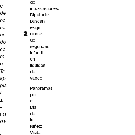
de
e
intoxicaciones:
de
Diputados
no
buscan
mi
exigir
cierres
na
de
do
seguridad
co
infantil
m
en
o
líquidos
Tr
de
ap
vapeo
pis
Panoramas
t-
por
1.
el
–
Día
de
LG
la
G5
Niñez:
:
Visita