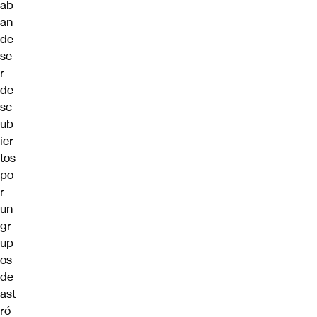
ab
an
de
se
r
de
sc
ub
ier
tos
po
r
un
gr
up
os
de
ast
ró