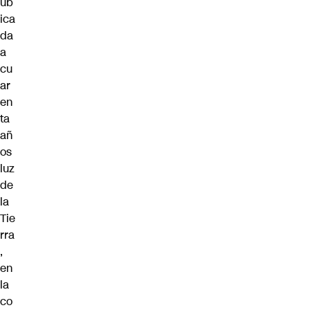
ub
ica
da
a
cu
ar
en
ta
añ
os
luz
de
la
Tie
rra
,
en
la
co