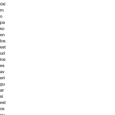
óxi
m
o
pa
so
en
los
est
ud
ios
es
av
eri
gu
ar
si
est
os
cu