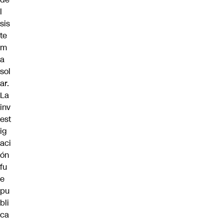
l
sis
te
m
a
sol
ar.
La
inv
est
ig
aci
ón
fu
e
pu
bli
ca