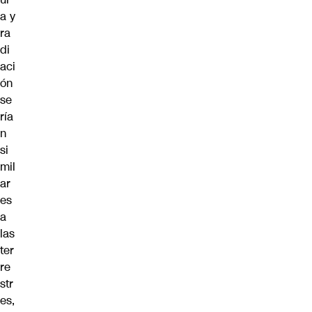
a y
ra
di
aci
ón
se
ría
n
si
mil
ar
es
a
las
ter
re
str
es,