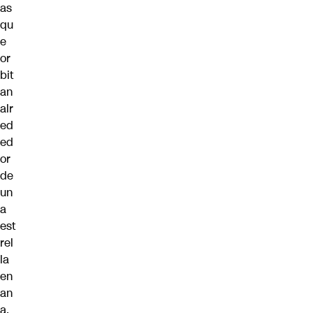
as
qu
e
or
bit
an
alr
ed
ed
or
de
un
a
est
rel
la
en
an
a,