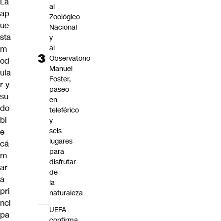
La
al
ap
Zoológico
ue
Nacional
sta
y
al
m
Observatorio
od
Manuel
ula
Foster,
r y
paseo
su
en
do
teleférico
bl
y
seis
e
lugares
cá
para
m
disfrutar
ar
de
a
la
pri
naturaleza
nci
UEFA
pa
confirma