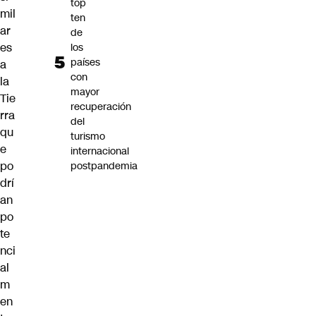
top
mil
ten
ar
de
es
los
países
a
con
la
mayor
Tie
recuperación
rra
del
qu
turismo
e
internacional
po
postpandemia
drí
an
po
te
nci
al
m
en