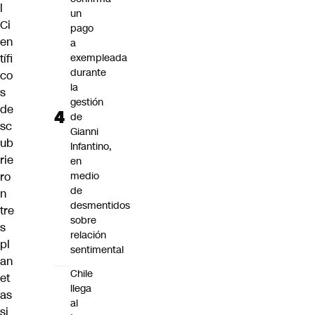
l
un
Ci
pago
en
a
tífi
exempleada
durante
co
la
s
gestión
de
de
sc
Gianni
ub
Infantino,
rie
en
ro
medio
de
n
desmentidos
tre
sobre
s
relación
pl
sentimental
an
Chile
et
llega
as
al
si