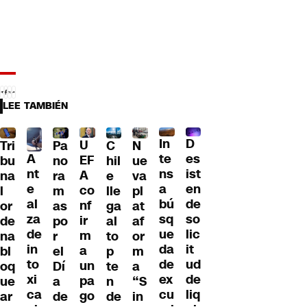
LEE TAMBIÉN
D
In
U
Tri
Pa
C
N
A
es
te
EF
bu
no
hil
ue
nt
ist
ns
A
na
ra
e
va
e
en
a
co
l
m
lle
pl
al
de
bú
nf
or
as
ga
at
za
so
sq
ir
de
po
al
af
de
lic
ue
m
na
r
to
or
in
it
da
a
bl
el
p
m
to
ud
de
un
oq
Dí
te
a
xi
de
ex
pa
ue
a
n
“S
ca
liq
cu
go
ar
de
de
in