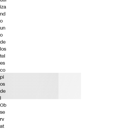
iza
nd
o
un
o
de
los
tel
es
co
pi
os
de
l
Ob
se
rv
at