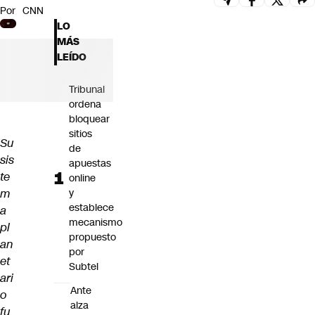
Por
CNN
Futuro 360
LO
Opinión
MÁS
LEÍDO
Tribunal
ordena
bloquear
sitios
Su
de
sis
apuestas
te
online
m
y
establece
a
mecanismo
pl
propuesto
an
por
et
Subtel
ari
Ante
o
alza
fu