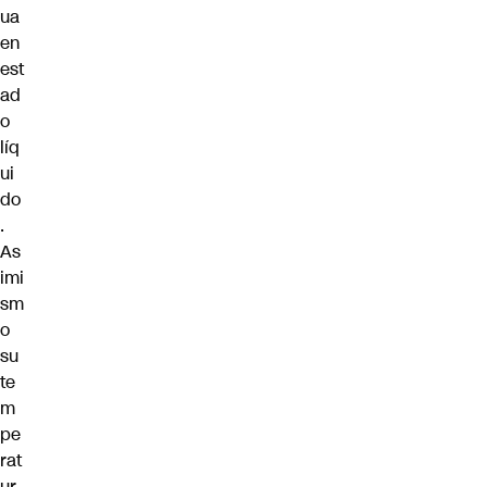
ua
en
est
ad
o
líq
ui
do
.
As
imi
sm
o
su
te
m
pe
rat
ur