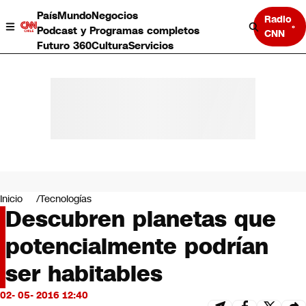
País
Mundo
Negocios
Radio
Podcast y Programas completos
CNN
Futuro 360
Cultura
Servicios
País
Mundo
Negocios
Inicio
Tecnologías
Descubren planetas que
Deportes
Programas completos
potencialmente podrían
Cultura
Servicios
ser habitables
Bits
CNN Data
02- 05- 2016 12:40
CNN tiempo