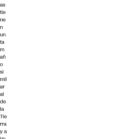
as
tie
ne
n
un
ta
m
añ
o
si
mil
ar
al
de
la
Tie
rra
y a
Ve