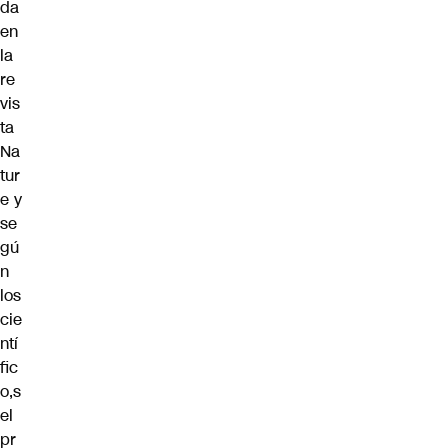
da
en
la
re
vis
ta
Na
tur
e y
se
gú
n
los
cie
ntí
fic
o,s
el
pr