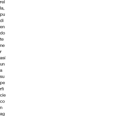
rel
la,
pu
di
en
do
te
ne
r
así
un
a
su
pe
rfi
cie
co
n
ag