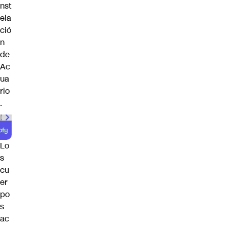
nst
ela
ció
n
de
Ac
ua
rio
.
00:00
/
01:00
Lo
s
cu
er
po
s
ac