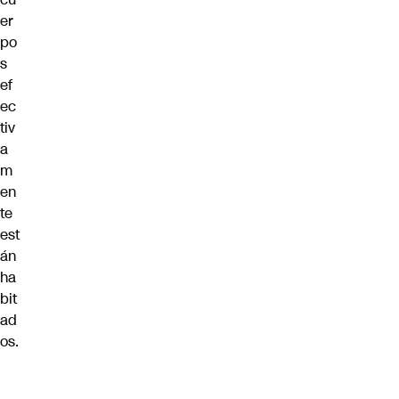
er
po
s
ef
ec
tiv
a
m
en
te
est
án
ha
bit
ad
os.