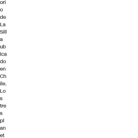
ori
o
de
La
Sill
a
ub
ica
do
en
Ch
ile.
Lo
s
tre
s
pl
an
et