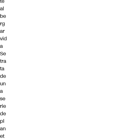
te
al
be
rg
ar
vid
a
Se
tra
ta
de
un
a
se
rie
de
pl
an
et