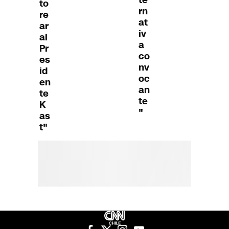
to
rn
re
at
ar
iv
al
a
Pr
co
es
nv
id
oc
en
an
te
te
K
"
as
t"