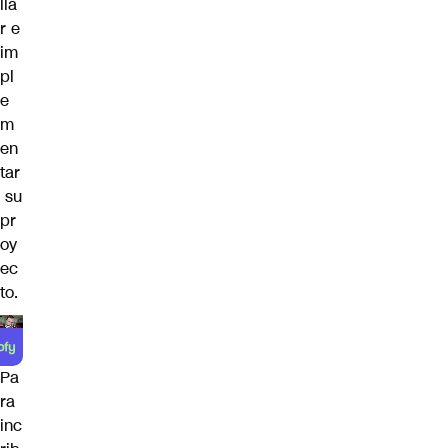
lla
r e
im
pl
e
m
en
tar
su
pr
oy
ec
to.
Pa
ra
inc