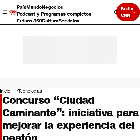
País
Mundo
Negocios
Radio
Podcast y Programas completos
CNN
Futuro 360
Cultura
Servicios
País
Mundo
Negocios
Inicio
Tecnologías
Concurso “Ciudad
Deportes
Programas completos
Caminante”: iniciativa para
Cultura
Servicios
mejorar la experiencia del
Bits
CNN Data
peatón
CNN tiempo