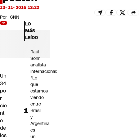
Futuro 360
13- 11- 2016 13:22
Opinión
Por
CNN
LO
MÁS
LEÍDO
Raúl
Sohr,
analista
internacional:
Un
"Lo
34
que
po
estamos
viendo
r
entre
cie
Brasil
nt
y
o
Argentina
de
es
los
un