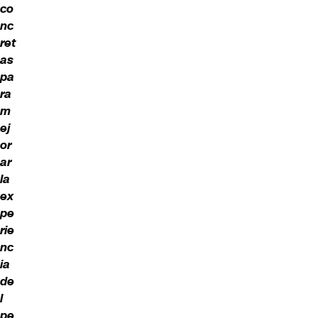
co
nc
ret
as
pa
ra
m
ej
or
ar
la
ex
pe
rie
nc
ia
de
l
pe