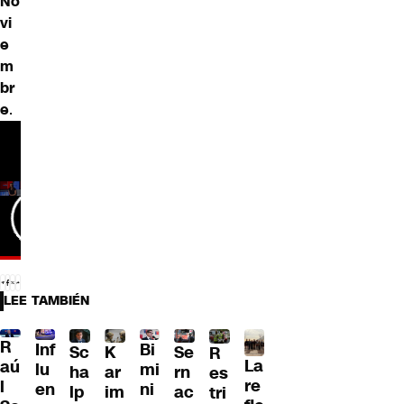
No
vi
e
m
br
e
.
LEE TAMBIÉN
R
Inf
Bi
Sc
K
Se
R
La
aú
lu
mi
ha
ar
rn
es
re
l
en
ni
lp
im
ac
tri