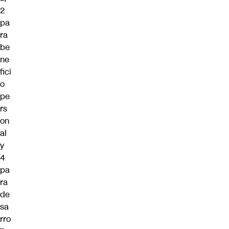
2
pa
ra
be
ne
fici
o
pe
rs
on
al
y
4
pa
ra
de
sa
rro