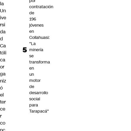
por
la
contratación
Un
de
ive
196
rsi
jóvenes
da
en
Collahuasi:
d
"La
Ca
minería
tóli
se
ca
transforma
or
en
ga
un
niz
motor
de
ó
desarrollo
el
social
ter
para
ce
Tarapacá"
r
co
nc