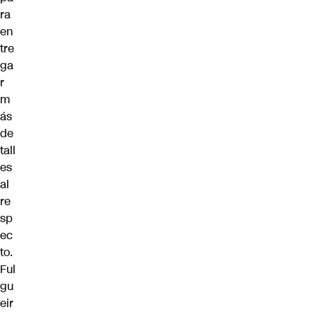
ra
en
tre
ga
r
m
ás
de
tall
es
al
re
sp
ec
to.
Ful
gu
eir