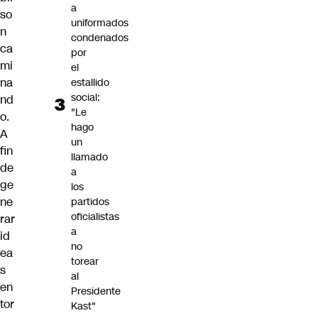
a
so
uniformados
n
condenados
ca
por
mi
el
na
estallido
social:
nd
"Le
o.
hago
A
un
fin
llamado
de
a
ge
los
ne
partidos
oficialistas
rar
a
id
no
ea
torear
s
al
en
Presidente
tor
Kast"