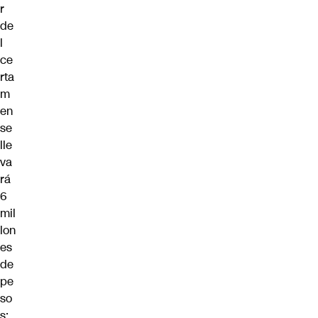
r
de
l
ce
rta
m
en
se
lle
va
rá
6
mil
lon
es
de
pe
so
s;