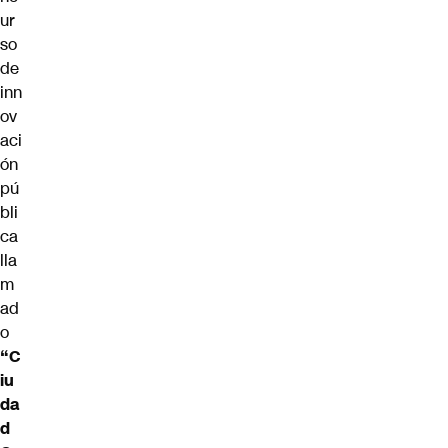
ur
so
de
inn
ov
aci
ón
pú
bli
ca
lla
m
ad
o
“C
iu
da
d