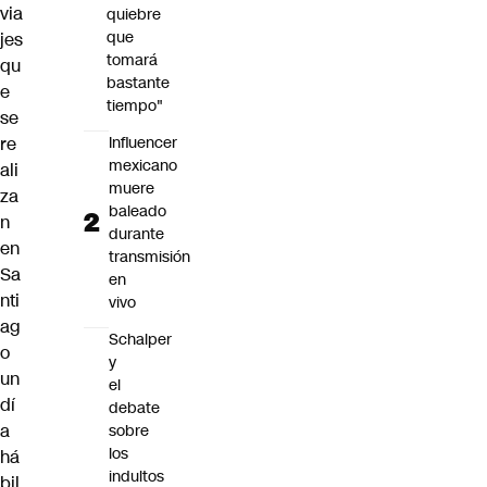
via
quiebre
que
jes
tomará
qu
bastante
e
tiempo"
se
re
Influencer
mexicano
ali
muere
za
baleado
n
durante
en
transmisión
Sa
en
nti
vivo
ag
Schalper
o
y
un
el
dí
debate
a
sobre
los
há
indultos
bil