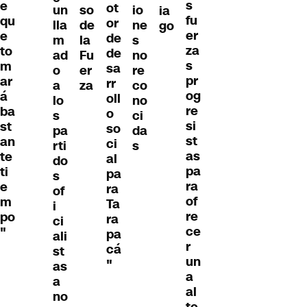
s
e
ot
un
so
io
ia
fu
qu
or
lla
de
ne
go
er
e
de
m
la
s
za
to
de
ad
Fu
no
s
m
sa
o
er
re
pr
ar
rr
a
za
co
og
á
oll
lo
no
re
ba
o
s
ci
si
st
so
pa
da
st
an
ci
rti
s
as
te
al
do
pa
ti
pa
s
ra
e
ra
of
of
m
Ta
i
re
po
ra
ci
ce
"
pa
ali
r
cá
st
un
"
as
a
a
al
no
te