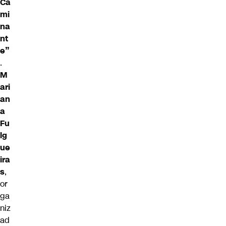
Ca
mi
na
nt
e”
.
M
ari
an
a
Fu
lg
ue
ira
s
,
or
ga
niz
ad