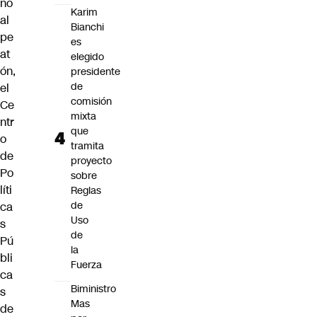
no
Karim
al
Bianchi
pe
es
at
elegido
ón,
presidente
de
el
comisión
Ce
mixta
ntr
que
o
tramita
de
proyecto
Po
sobre
líti
Reglas
de
ca
Uso
s
de
Pú
la
bli
Fuerza
ca
Biministro
s
Mas
de