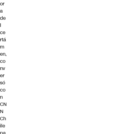
or
a
de
l
ce
rtá
m
en,
co
nv
er
só
co
n
CN
N
Ch
ile
pa