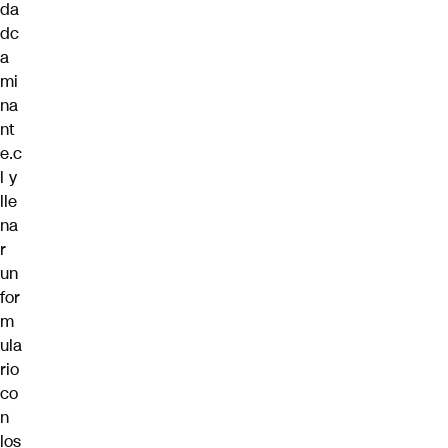
da
dc
a
mi
na
nt
e.c
l
y
lle
na
r
un
for
m
ula
rio
co
n
los