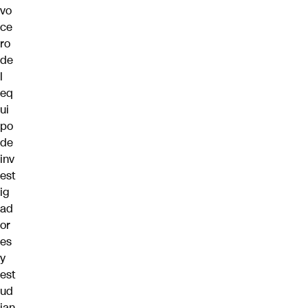
vo
ce
ro
de
l
eq
ui
po
de
inv
est
ig
ad
or
es
y
est
ud
ian