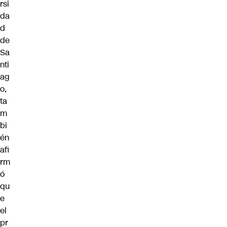
rsi
da
d
de
Sa
nti
ag
o,
ta
m
bi
én
afi
rm
ó
qu
e
el
pr