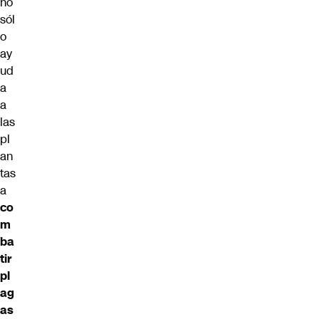
no
sól
o
ay
ud
a
a
las
pl
an
tas
a
co
m
ba
tir
pl
ag
as