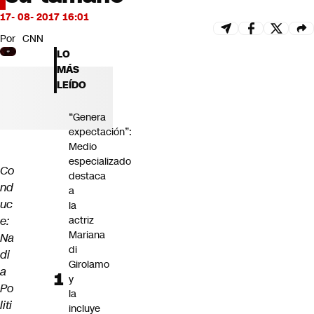
Futuro 360
17- 08- 2017 16:01
Opinión
Por
CNN
LO
MÁS
LEÍDO
“Genera
expectación”:
Medio
especializado
Co
destaca
nd
a
uc
la
e:
actriz
Mariana
Na
di
di
Girolamo
a
y
Po
la
liti
incluye