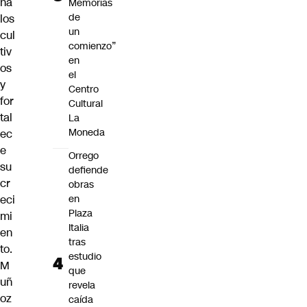
ña
Memorias
de
los
un
cul
comienzo”
tiv
en
os
el
y
Centro
for
Cultural
tal
La
Moneda
ec
e
Orrego
su
defiende
cr
obras
eci
en
Plaza
mi
Italia
en
tras
to.
estudio
M
que
uñ
revela
oz
caída