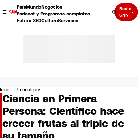
País
Mundo
Negocios
Radio
Podcast y Programas completos
CNN
Futuro 360
Cultura
Servicios
País
Mundo
Negocios
Inicio
Tecnologías
Ciencia en Primera
Deportes
Programas completos
Persona: Científico hace
Cultura
Servicios
crecer frutas al triple de
Bits
CNN Data
su tamaño
CNN tiempo