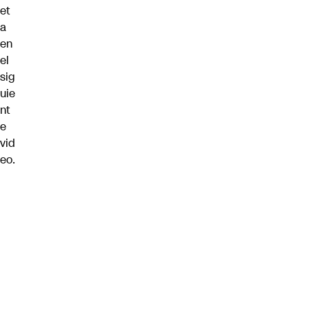
et
a
en
el
sig
uie
nt
e
vid
eo.