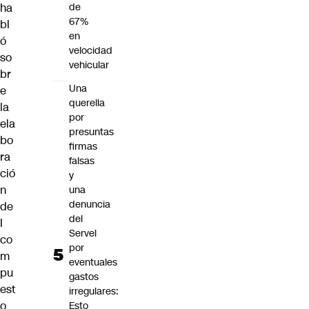
ha
de
67%
bl
en
ó
velocidad
so
vehicular
br
Una
e
querella
la
por
ela
presuntas
bo
firmas
ra
falsas
ció
y
n
una
denuncia
de
del
l
Servel
co
por
m
eventuales
pu
gastos
est
irregulares:
o
Esto