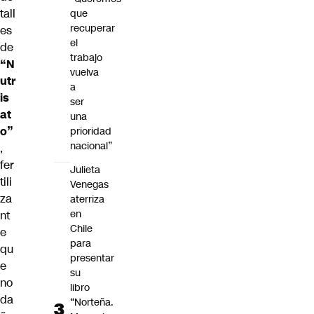
tall
que
recuperar
es
el
de
trabajo
“N
vuelva
utr
a
is
ser
at
una
o”
prioridad
nacional”
,
fer
Julieta
tili
Venegas
za
aterriza
en
nt
Chile
e
para
qu
presentar
e
su
no
libro
da
“Norteña.