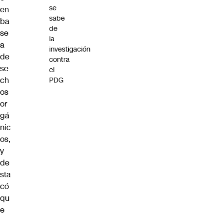
se
en
sabe
ba
de
se
la
a
investigación
de
contra
se
el
ch
PDG
os
or
gá
nic
os,
y
de
sta
có
qu
e