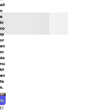
añ
o
e
in
co
rp
or
en
m
ás
nu
tri
en
te
s.
El