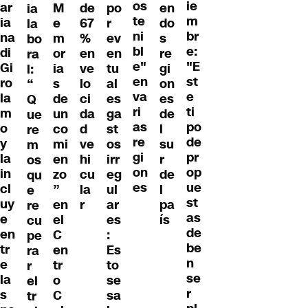
os
ie
ar
M
de
po
en
ia
te
m
ia
e
67
r
do
la
ni
br
na
m
%
ev
s
bo
bl
e:
di
or
en
en
re
ra
e"
"E
Gi
ia
ve
tu
gi
l:
en
st
ro
s
lo
al
on
“
va
e
la
de
ci
es
es
Q
ri
ti
m
un
da
ga
de
ue
as
po
o
co
d
st
l
re
re
de
y
mi
ve
os
su
m
gi
pr
la
en
hi
irr
r
os
on
op
in
zo
cu
eg
de
qu
es
ue
cl
”
la
ul
l
e
st
uy
en
r
ar
pa
re
as
e
el
es
ís
cu
de
en
C
:
pe
be
tr
en
Es
ra
n
e
tr
to
r
se
la
o
se
el
r
s
C
sa
tr