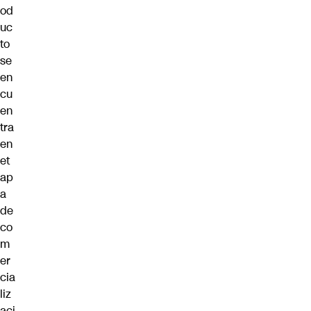
od
uc
to
se
en
cu
en
tra
en
et
ap
a
de
co
m
er
cia
liz
aci