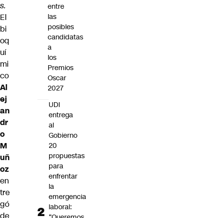
s.
entre
El
las
posibles
bi
candidatas
oq
a
uí
los
mi
Premios
co
Oscar
Al
2027
ej
UDI
an
entrega
dr
al
o
Gobierno
M
20
propuestas
uñ
para
oz
enfrentar
en
la
tre
emergencia
gó
laboral:
de
“Queremos