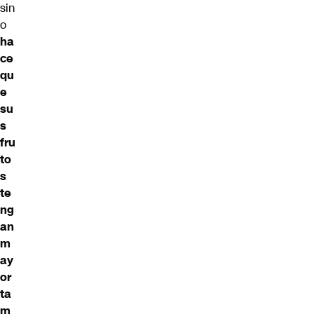
sin
o
ha
ce
qu
e
su
s
fru
to
s
te
ng
an
m
ay
or
ta
m